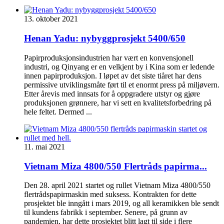
13. oktober 2021
Henan Yadu: nybyggprosjekt 5400/650
Papirproduksjonsindustrien har vært en konvensjonell
industri, og Qinyang er en velkjent by i Kina som er ledende
innen papirproduksjon. I løpet av det siste tiåret har dens
permissive utviklingsmåte ført til et enormt press på miljøvern.
Etter årevis med innsats for å oppgradere utstyr og gjøre
produksjonen grønnere, har vi sett en kvalitetsforbedring på
hele feltet. Dermed ...
11. mai 2021
Vietnam Miza 4800/550 Flertråds papirma...
Den 28. april 2021 startet og rullet Vietnam Miza 4800/550
flertrådspapirmaskin med suksess. Kontrakten for dette
prosjektet ble inngått i mars 2019, og all keramikken ble sendt
til kundens fabrikk i september. Senere, på grunn av
pandemien, har dette prosjektet blitt lagt til side i flere