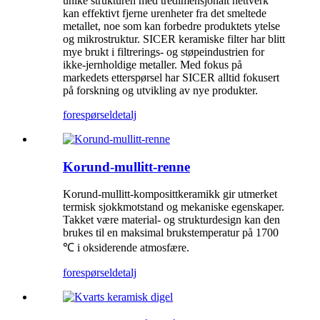
unike strukturen med tredimensjonalt nettverk
kan effektivt fjerne urenheter fra det smeltede
metallet, noe som kan forbedre produktets ytelse
og mikrostruktur. SICER keramiske filter har blitt
mye brukt i filtrerings- og støpeindustrien for
ikke-jernholdige metaller. Med fokus på
markedets etterspørsel har SICER alltid fokusert
på forskning og utvikling av nye produkter.
forespørsel
detalj
Korund-mullitt-renne
Korund-mullitt-komposittkeramikk gir utmerket
termisk sjokkmotstand og mekaniske egenskaper.
Takket være material- og strukturdesign kan den
brukes til en maksimal brukstemperatur på 1700
℃ i oksiderende atmosfære.
forespørsel
detalj