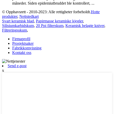
måneder. Siden epidemiutbruddet ble kontrollert, ...
© Opphavsrett - 2010-2023: Alle rettigheter forbeholdt.
Hotte
produkter
,
Nettstedkart
Svart keramisk blad
,
Papirmasse keramiske kjegler
,
Silisiumkarbidskum
,
20 Ppi filterskum
,
Keramisk belagte kniver
,
Filtreringsskum
,
Firmaprofil
Prosjektsaker
Fabrikkomvisning
Kontakt oss
Send e-post
x