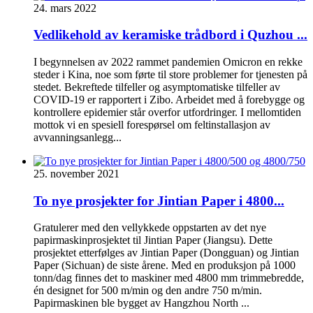
24. mars 2022
Vedlikehold av keramiske trådbord i Quzhou ...
I begynnelsen av 2022 rammet pandemien Omicron en rekke
steder i Kina, noe som førte til store problemer for tjenesten på
stedet. Bekreftede tilfeller og asymptomatiske tilfeller av
COVID-19 er rapportert i Zibo. Arbeidet med å forebygge og
kontrollere epidemier står overfor utfordringer. I mellomtiden
mottok vi en spesiell forespørsel om feltinstallasjon av
avvanningsanlegg...
25. november 2021
To nye prosjekter for Jintian Paper i 4800...
Gratulerer med den vellykkede oppstarten av det nye
papirmaskinprosjektet til Jintian Paper (Jiangsu). Dette
prosjektet etterfølges av Jintian Paper (Dongguan) og Jintian
Paper (Sichuan) de siste årene. Med en produksjon på 1000
tonn/dag finnes det to maskiner med 4800 mm trimmebredde,
én designet for 500 m/min og den andre 750 m/min.
Papirmaskinen ble bygget av Hangzhou North ...