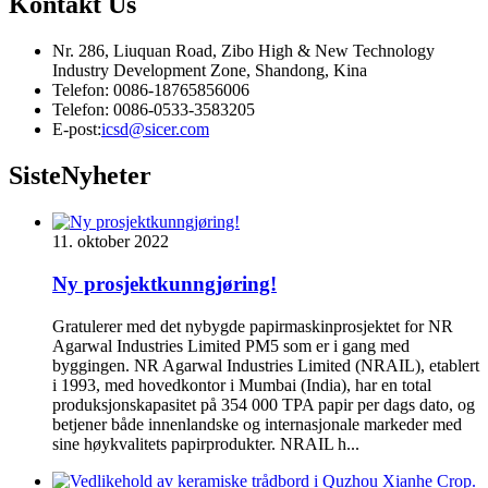
Kontakt
Us
Nr. 286, Liuquan Road, Zibo High & New Technology
Industry Development Zone, Shandong, Kina
Telefon: 0086-18765856006
Telefon: 0086-0533-3583205
E-post:
icsd@sicer.com
Siste
Nyheter
11. oktober 2022
Ny prosjektkunngjøring!
Gratulerer med det nybygde papirmaskinprosjektet for NR
Agarwal Industries Limited PM5 som er i gang med
byggingen. NR Agarwal Industries Limited (NRAIL), etablert
i 1993, med hovedkontor i Mumbai (India), har en total
produksjonskapasitet på 354 000 TPA papir per dags dato, og
betjener både innenlandske og internasjonale markeder med
sine høykvalitets papirprodukter. NRAIL h...