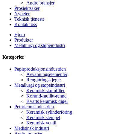
Andre bransjer
Prosjektsaker
Nyheter
Teknisk tjeneste
Kontakt oss
Hjem
Produkter
Metallurgi og støpeindustri
Kategorier
Papirproduksjonsindustrien
Avvanningselementer
Rengjøringskjegle
Metallurgi og støpeindustri
Keramisk skumfilter
Korund-mullitt-renne
Kvarts keramisk digel
Petroleumsindustrien
Keramisk sylinderforing
Keramisk stempel
Keramisk ventil
Medisinsk industri
Andre bransjer