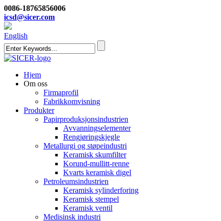
0086-18765856006
icsd@sicer.com
English
Hjem
Om oss
Firmaprofil
Fabrikkomvisning
Produkter
Papirproduksjonsindustrien
Avvanningselementer
Rengjøringskjegle
Metallurgi og støpeindustri
Keramisk skumfilter
Korund-mullitt-renne
Kvarts keramisk digel
Petroleumsindustrien
Keramisk sylinderforing
Keramisk stempel
Keramisk ventil
Medisinsk industri