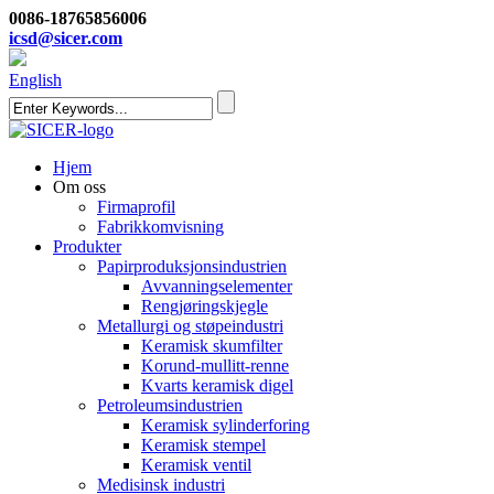
0086-18765856006
icsd@sicer.com
English
Hjem
Om oss
Firmaprofil
Fabrikkomvisning
Produkter
Papirproduksjonsindustrien
Avvanningselementer
Rengjøringskjegle
Metallurgi og støpeindustri
Keramisk skumfilter
Korund-mullitt-renne
Kvarts keramisk digel
Petroleumsindustrien
Keramisk sylinderforing
Keramisk stempel
Keramisk ventil
Medisinsk industri