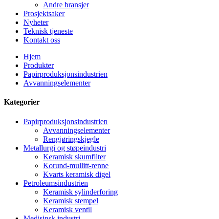
Andre bransjer
Prosjektsaker
Nyheter
Teknisk tjeneste
Kontakt oss
Hjem
Produkter
Papirproduksjonsindustrien
Avvanningselementer
Kategorier
Papirproduksjonsindustrien
Avvanningselementer
Rengjøringskjegle
Metallurgi og støpeindustri
Keramisk skumfilter
Korund-mullitt-renne
Kvarts keramisk digel
Petroleumsindustrien
Keramisk sylinderforing
Keramisk stempel
Keramisk ventil
Medisinsk industri