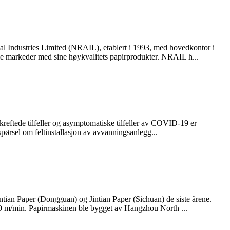
 Industries Limited (NRAIL), etablert i 1993, med hovedkontor i
le markeder med sine høykvalitets papirprodukter. NRAIL h...
kreftede tilfeller og asymptomatiske tilfeller av COVID-19 er
spørsel om feltinstallasjon av avvanningsanlegg...
Jintian Paper (Dongguan) og Jintian Paper (Sichuan) de siste årene.
0 m/min. Papirmaskinen ble bygget av Hangzhou North ...