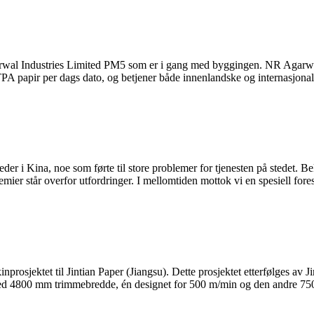
rwal Industries Limited PM5 som er i gang med byggingen. NR Agarwal
TPA papir per dags dato, og betjener både innenlandske og internasjona
 i Kina, noe som førte til store problemer for tjenesten på stedet. Be
mier står overfor utfordringer. I mellomtiden mottok vi en spesiell fore
rosjektet til Jintian Paper (Jiangsu). Dette prosjektet etterfølges av 
ed 4800 mm trimmebredde, én designet for 500 m/min og den andre 75