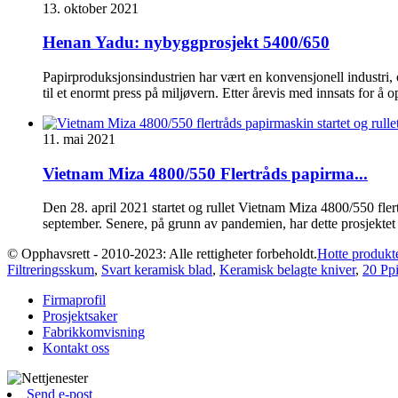
13. oktober 2021
Henan Yadu: nybyggprosjekt 5400/650
Papirproduksjonsindustrien har vært en konvensjonell industri, 
til et enormt press på miljøvern. Etter årevis med innsats for å 
11. mai 2021
Vietnam Miza 4800/550 Flertråds papirma...
Den 28. april 2021 startet og rullet Vietnam Miza 4800/550 fler
september. Senere, på grunn av pandemien, har dette prosjektet bli
© Opphavsrett - 2010-2023: Alle rettigheter forbeholdt.
Hotte produkt
Filtreringsskum
,
Svart keramisk blad
,
Keramisk belagte kniver
,
20 Ppi
Firmaprofil
Prosjektsaker
Fabrikkomvisning
Kontakt oss
Send e-post