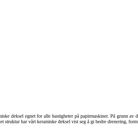
ske deksel egnet for alle hastigheter på papirmaskiner. På grunn av d
t struktur har vårt keramiske deksel vist seg å gi bedre drenering, formin