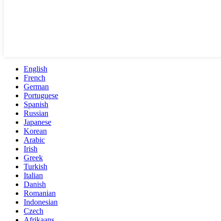
English
French
German
Portuguese
Spanish
Russian
Japanese
Korean
Arabic
Irish
Greek
Turkish
Italian
Danish
Romanian
Indonesian
Czech
Afrikaans