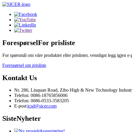
Forespørsel
For prisliste
For spørsmål om våre produkter eller prislister, vennligst legg igjen e
Forespørsel om prisliste
Kontakt
Us
Nr. 286, Liuquan Road, Zibo High & New Technology Indust
Telefon: 0086-18765856006
Telefon: 0086-0533-3583205
E-post:
icsd@sicer.com
Siste
Nyheter