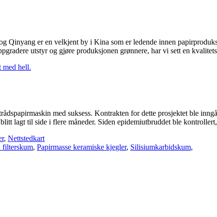
og Qinyang er en velkjent by i Kina som er ledende innen papirproduksjon
oppgradere utstyr og gjøre produksjonen grønnere, har vi sett en kvalitets
trådspapirmaskin med suksess. Kontrakten for dette prosjektet ble inngåt
tt lagt til side i flere måneder. Siden epidemiutbruddet ble kontrollert, 
er
,
Nettstedkart
 filterskum
,
Papirmasse keramiske kjegler
,
Silisiumkarbidskum
,