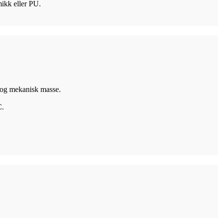
mikk eller PU.
 og mekanisk masse.
C.