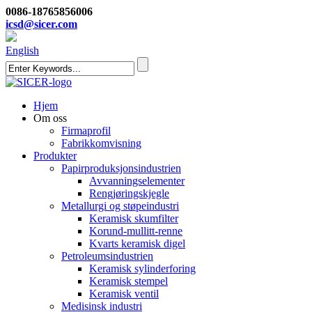
0086-18765856006
icsd@sicer.com
English
Hjem
Om oss
Firmaprofil
Fabrikkomvisning
Produkter
Papirproduksjonsindustrien
Avvanningselementer
Rengjøringskjegle
Metallurgi og støpeindustri
Keramisk skumfilter
Korund-mullitt-renne
Kvarts keramisk digel
Petroleumsindustrien
Keramisk sylinderforing
Keramisk stempel
Keramisk ventil
Medisinsk industri