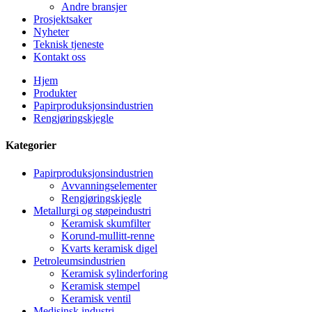
Andre bransjer
Prosjektsaker
Nyheter
Teknisk tjeneste
Kontakt oss
Hjem
Produkter
Papirproduksjonsindustrien
Rengjøringskjegle
Kategorier
Papirproduksjonsindustrien
Avvanningselementer
Rengjøringskjegle
Metallurgi og støpeindustri
Keramisk skumfilter
Korund-mullitt-renne
Kvarts keramisk digel
Petroleumsindustrien
Keramisk sylinderforing
Keramisk stempel
Keramisk ventil
Medisinsk industri