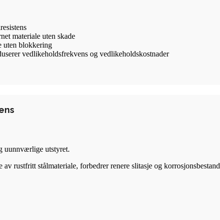
resistens
rnet materiale uten skade
le uten blokkering
eduserer vedlikeholdsfrekvens og vedlikeholdskostnader
tens
og uunnværlige utstyret.
av rustfritt stålmateriale, forbedrer renere slitasje og korrosjonsbestand