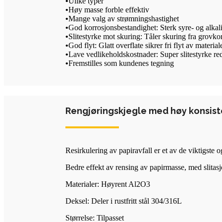
•
Ulike typer
•
Høy masse forble effektiv
•
Mange valg av strømningshastighet
•
God korrosjonsbestandighet: Sterk syre- og alkali
•
Slitestyrke mot skuring: Tåler skuring fra grovko
•
God flyt: Glatt overflate sikrer fri flyt av materia
•
Lave vedlikeholdskostnader: Super slitestyrke r
•
Fremstilles som kundenes tegning
Rengjøringskjegle med høy konsis
Resirkulering av papiravfall er et av de viktigste 
Bedre effekt av rensing av papirmasse, med slitasje 
Materialer: Høyrent Al2O3
Deksel: Deler i rustfritt stål 304/316L
Størrelse: Tilpasset