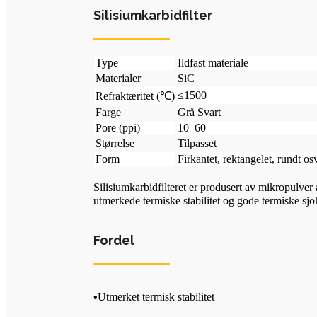
Silisiumkarbidfilter
Type
Ildfast materiale
Materialer
SiC
≤1500
Refraktæritet (℃)
Farge
Grå Svart
Pore ​​(ppi)
10–60
Størrelse
Tilpasset
Form
Firkantet, rektangelet, rundt os
Silisiumkarbidfilteret er produsert av mikropulver
utmerkede termiske stabilitet og gode termiske sj
Fordel
•
Utmerket termisk stabilitet