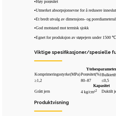
•
Høy porøsitet
•
Utmerket absorpsjonsevne for å redusere inneslu
•
Et bredt utvalg av dimensjons- og porediameteral
•
God motstand mot termisk sjokk
•
Egnet for produksjon av støpejern under 1500 ℃
Viktige spesifikasjoner/spesielle f
Ytelsesparamete
Komprimeringsstyrke
(MPa)
Porøsitet
(%)
Bulktett
≥1,2
80–87
≤0,5
Kapasitet
2
Grått jern
Duktilt j
4 kg/cm²
Produktvisning