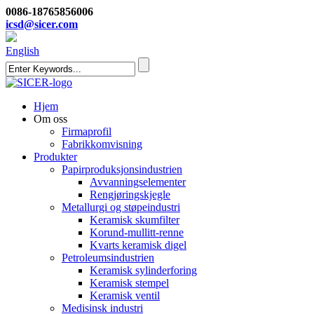
0086-18765856006
icsd@sicer.com
English
Hjem
Om oss
Firmaprofil
Fabrikkomvisning
Produkter
Papirproduksjonsindustrien
Avvanningselementer
Rengjøringskjegle
Metallurgi og støpeindustri
Keramisk skumfilter
Korund-mullitt-renne
Kvarts keramisk digel
Petroleumsindustrien
Keramisk sylinderforing
Keramisk stempel
Keramisk ventil
Medisinsk industri