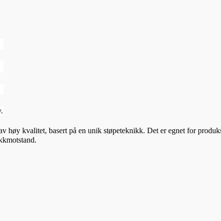
v.
 av høy kvalitet, basert på en unik støpeteknikk. Det er egnet for prod
okkmotstand.