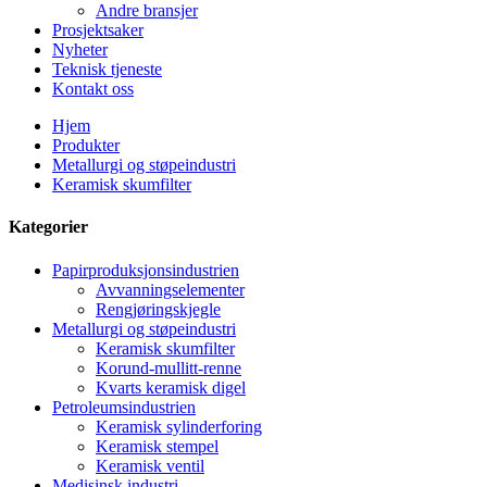
Andre bransjer
Prosjektsaker
Nyheter
Teknisk tjeneste
Kontakt oss
Hjem
Produkter
Metallurgi og støpeindustri
Keramisk skumfilter
Kategorier
Papirproduksjonsindustrien
Avvanningselementer
Rengjøringskjegle
Metallurgi og støpeindustri
Keramisk skumfilter
Korund-mullitt-renne
Kvarts keramisk digel
Petroleumsindustrien
Keramisk sylinderforing
Keramisk stempel
Keramisk ventil
Medisinsk industri