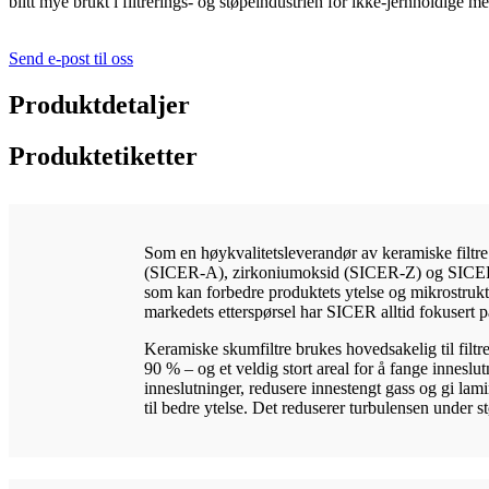
blitt mye brukt i filtrerings- og støpeindustrien for ikke-jernholdige 
Send e-post til oss
Produktdetaljer
Produktetiketter
Som en høykvalitetsleverandør av keramiske filtre
(SICER-A), zirkoniumoksid (SICER-Z) og SICER-AZ.
som kan forbedre produktets ytelse og mikrostruktu
markedets etterspørsel har SICER alltid fokusert p
Keramiske skumfiltre brukes hovedsakelig til filtre
90 % – og et veldig stort areal for å fange innesl
inneslutninger, redusere innestengt gass og gi lami
til bedre ytelse. Det reduserer turbulensen under