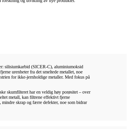
på forskning og utvikling av nye produkter.
aler: silisiumkarbid (SICER-C), aluminiumoksid
rne urenheter fra det smeltede metallet, noe
ustrien for ikke-jernholdige metaller. Med fokus på
ske skumfilteret har en veldig høy porøsitet – over
et metall, kan filtrene effektivt fjerne
et, mindre skrap og færre defekter, noe som bidrar