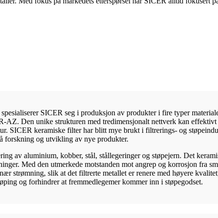
metaller. Med fokus på markedets etterspørsel har SICER alltid fokusert 
 spesialiserer SICER seg i produksjon av produkter i fire typer materi
 Den unike strukturen med tredimensjonalt nettverk kan effektivt fje
r. SICER keramiske filter har blitt mye brukt i filtrerings- og støpeind
å forskning og utvikling av nye produkter.
ring av aluminium, kobber, stål, stållegeringer og støpejern. Det kerami
utninger. Med den utmerkede motstanden mot angrep og korrosjon fra smelt
nær strømning, slik at det filtrerte metallet er renere med høyere kvalit
 støping og forhindrer at fremmedlegemer kommer inn i støpegodset.