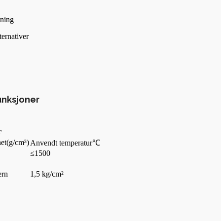
tning
ternativer
unksjoner
r
het
(g/cm³)
Anvendt temperatur
℃
≤1500
ern
1,5 kg/cm²