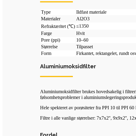
Type
Ildfast materiale
Materialer
Al2O3
≤1350
Refraktæritet (℃)
Farge
Hvit
Pore ​​(ppi)
10–60
Størrelse
Tilpasset
Form
Firkantet, rektangelet, rundt os
Aluminiumoksidfilter
Aluminiumoksidfilter brukes hovedsakelig i filtre
følsomhetsproblemer i aluminiumslegeringsprodukt
Hele spekteret av porøsiteter fra PPI 10 til PPI 60 
Filtre i alle vanlige størrelser: 7x7x2'', 9x9x2'', 
Fordel