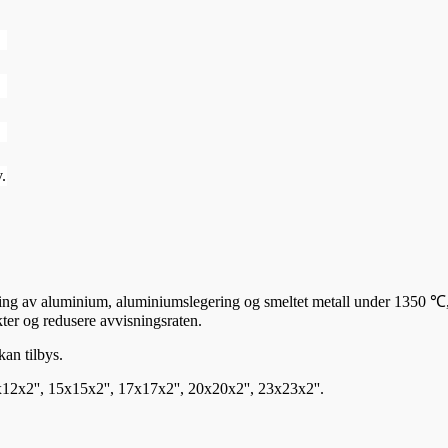
v.
ring av aluminium, aluminiumslegering og smeltet metall under 1350 ℃,
er og redusere avvisningsraten.
kan tilbys.
12x12x2'', 15x15x2'', 17x17x2'', 20x20x2'', 23x23x2''.