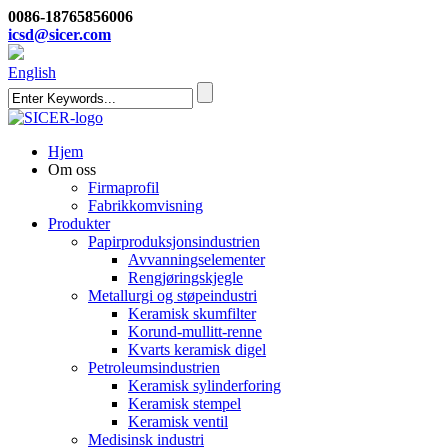
0086-18765856006
icsd@sicer.com
English
Hjem
Om oss
Firmaprofil
Fabrikkomvisning
Produkter
Papirproduksjonsindustrien
Avvanningselementer
Rengjøringskjegle
Metallurgi og støpeindustri
Keramisk skumfilter
Korund-mullitt-renne
Kvarts keramisk digel
Petroleumsindustrien
Keramisk sylinderforing
Keramisk stempel
Keramisk ventil
Medisinsk industri