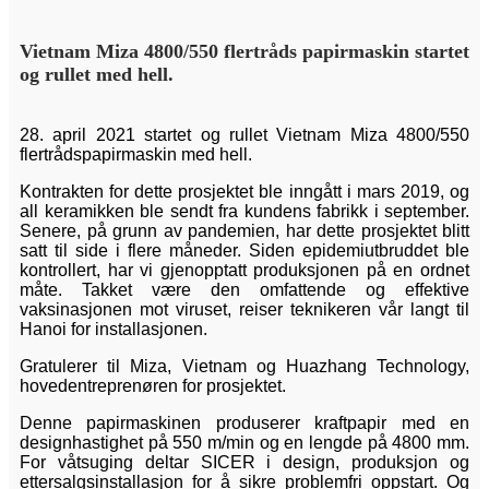
Vietnam Miza 4800/550 flertråds papirmaskin startet
og rullet med hell.
28. april 2021 startet og rullet Vietnam Miza 4800/550
flertrådspapirmaskin med hell.
Kontrakten for dette prosjektet ble inngått i mars 2019, og
all keramikken ble sendt fra kundens fabrikk i september.
Senere, på grunn av pandemien, har dette prosjektet blitt
satt til side i flere måneder. Siden epidemiutbruddet ble
kontrollert, har vi gjenopptatt produksjonen på en ordnet
måte. Takket være den omfattende og effektive
vaksinasjonen mot viruset, reiser teknikeren vår langt til
Hanoi for installasjonen.
Gratulerer til Miza, Vietnam og Huazhang Technology,
hovedentreprenøren for prosjektet.
Denne papirmaskinen produserer kraftpapir med en
designhastighet på 550 m/min og en lengde på 4800 mm.
For våtsuging deltar SICER i design, produksjon og
ettersalgsinstallasjon for å sikre problemfri oppstart. Og