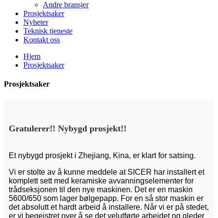
Andre bransjer
Prosjektsaker
Nyheter
Teknisk tjeneste
Kontakt oss
Hjem
Prosjektsaker
Prosjektsaker
Gratulerer!! Nybygd prosjekt!!
Et nybygd prosjekt i Zhejiang, Kina, er klart for satsing.
Vi er stolte av å kunne meddele at SICER har installert et
komplett sett med keramiske avvanningselementer for
trådseksjonen til den nye maskinen. Det er en maskin
5600/650 som lager bølgepapp. For en så stor maskin er
det absolutt et hardt arbeid å installere. Når vi er på stedet,
er vi begeistret over å se det velutførte arbeidet og gleder