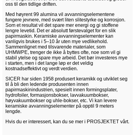
oss til den tidlige driften.
Med høyrent 99 alumina vil avvanningselementene
fungere jevnere, med svært liten slitestyrke og korrosjon.
Som et resultat vil det spare mer energi og gi stoffene
lengre levetid. Det er absolutt førstevalget for en slik
papirmaskin. Keramiske avvanningselementer kan
vanligvis brukes i 5–10 år uten mye vedlikehold.
Sammenlignet med tilsvarende materialer, som
UHMWPE, trenger de ikke å byttes ofte, noe som vil gi
stabil ytelse og spare mye arbeid. Det bør investeres mye
i starten, men i det lange løp er det veldig
kostnadseffektivt og verdt verdien.
SICER har siden 1958 produsert keramikk og utviklet seg
til å bli den ledende produsenten innen
papirmaskinindustrien, spesielt innen formingsplater,
hydrofoiler, formasjonsbokser, lavvakuumbokser,
høyvakuumbokser og uhle-bokser, etc. Vi kan levere
keramiske avvanningselementer på opptil 9 meters
lengde.
Hvis du er interessert, kan du se mer i PROSJEKTET vårt.