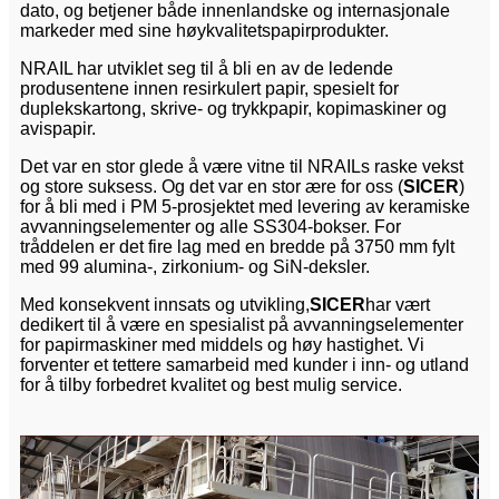
dato, og betjener både innenlandske og internasjonale
markeder med sine høykvalitetspapirprodukter.
NRAIL har utviklet seg til å bli en av de ledende
produsentene innen resirkulert papir, spesielt for
duplekskartong, skrive- og trykkpapir, kopimaskiner og
avispapir.
Det var en stor glede å være vitne til NRAILs raske vekst
og store suksess. Og det var en stor ære for oss (
SICER
)
for å bli med i PM 5-prosjektet med levering av keramiske
avvanningselementer og alle SS304-bokser. For
tråddelen er det fire lag med en bredde på 3750 mm fylt
med 99 alumina-, zirkonium- og SiN-deksler.
Med konsekvent innsats og utvikling,
SICER
har vært
dedikert til å være en spesialist på avvanningselementer
for papirmaskiner med middels og høy hastighet. Vi
forventer et tettere samarbeid med kunder i inn- og utland
for å tilby forbedret kvalitet og best mulig service.