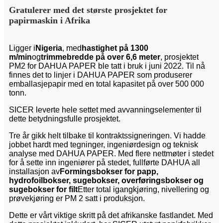
Gratulerer med det største prosjektet for
papirmaskin i Afrika
Ligger i
Nigeria
, med
hastighet på 1300
m/min
og
trimmebredde på over 6,6 meter
, prosjektet
PM2 for DAHUA PAPER ble tatt i bruk i juni 2022. Til nå
finnes det to linjer i DAHUA PAPER som produserer
emballasjepapir med en total kapasitet på over 500 000
tonn.
SICER leverte hele settet med avvanningselementer til
dette betydningsfulle prosjektet.
Tre år gikk helt tilbake til kontraktssigneringen. Vi hadde
jobbet hardt med tegninger, ingeniørdesign og teknisk
analyse med DAHUA PAPER. Med flere nettmøter i stedet
for å sette inn ingeniører på stedet, fullførte DAHUA all
installasjon av
Formingsbokser for papp,
hydrofoilbokser, sugebokser, overføringsbokser og
sugebokser for filt
Etter total igangkjøring, nivellering og
prøvekjøring er PM 2 satt i produksjon.
Dette er vårt viktige skritt på det afrikanske fastlandet. Med