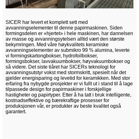
SICER har levert et komplett sett med
avvanningselementer til denne papirmaskinen. Siden
formingsdelen er «hjertet» i hele maskinen, har dannelsen
av masse og avvanningsytelsen alltid vært den største
bekymringen. Med våre høykvalitets keramiske
avvanningselementer av submikro 99 % alumina, leverte
vi formingskartongbokser, hydrofoilbokser,
formingsbokser, lavvakuumbokser, høyvakuumbokser og
så videre. Det siste tiåret har SICERs teknologi for
avvanningsutstyr vokst med stormskritt, spesielt når det
gjelder energisparing og levetid for keramikken. Med stor
erfaring fra nybygde prosjekter er vi fullt ut i stand til å lage
tilpassede design for papirmaskiner i forskjellige
hastigheter og papirtyper. Etter å ha tatt i bruk intelligente,
kostnadseffektive og bærekraftige prosesser for
produksjonen vår, er produkter av beste kvalitet også
garantert.