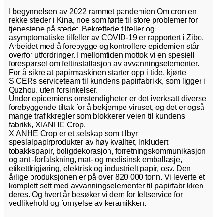
I begynnelsen av 2022 rammet pandemien Omicron en
rekke steder i Kina, noe som førte til store problemer for
tjenestene på stedet. Bekreftede tilfeller og
asymptomatiske tilfeller av COVID-19 er rapportert i Zibo.
Arbeidet med å forebygge og kontrollere epidemien står
overfor utfordringer. I mellomtiden mottok vi en spesiell
forespørsel om feltinstallasjon av avvanningselementer.
For å sikre at papirmaskinen starter opp i tide, kjørte
SICERs serviceteam til kundens papirfabrikk, som ligger i
Quzhou, uten forsinkelser.
Under epidemiens omstendigheter er det iverksatt diverse
forebyggende tiltak for å bekjempe viruset, og det er også
mange trafikkregler som blokkerer veien til kundens
fabrikk, XIANHE Crop.
XIANHE Crop er et selskap som tilbyr
spesialpapirprodukter av høy kvalitet, inkludert
tobakkspapir, boligdekorasjon, forretningskommunikasjon
og anti-forfalskning, mat- og medisinsk emballasje,
etikettfrigjøring, elektrisk og industrielt papir, osv. Den
årlige produksjonen er på over 820 000 tonn. Vi leverte et
komplett sett med avvanningselementer til papirfabrikken
deres. Og hvert år besøker vi dem for feltservice for
vedlikehold og fornyelse av keramikken.