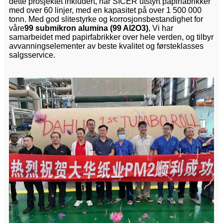
dette prosjektet inkludert, har SICER utstyrt papirfabrikker
med over 60 linjer, med en kapasitet på over 1 500 000
tonn. Med god slitestyrke og korrosjonsbestandighet for
våre
99 submikron alumina (99 Al2O3)
, Vi har
samarbeidet med papirfabrikker over hele verden, og tilbyr
avvanningselementer av beste kvalitet og førsteklasses
salgsservice.