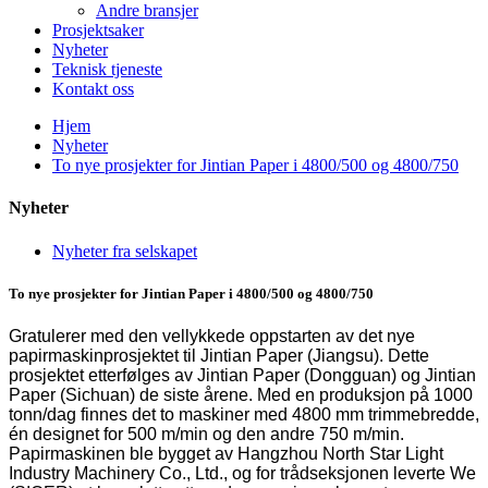
Andre bransjer
Prosjektsaker
Nyheter
Teknisk tjeneste
Kontakt oss
Hjem
Nyheter
To nye prosjekter for Jintian Paper i 4800/500 og 4800/750
Nyheter
Nyheter fra selskapet
To nye prosjekter for Jintian Paper i 4800/500 og 4800/750
Gratulerer med den vellykkede oppstarten av det nye
papirmaskinprosjektet til Jintian Paper (Jiangsu). Dette
prosjektet etterfølges av Jintian Paper (Dongguan) og Jintian
Paper (Sichuan) de siste årene. Med en produksjon på 1000
tonn/dag finnes det to maskiner med 4800 mm trimmebredde,
én designet for 500 m/min og den andre 750 m/min.
Papirmaskinen ble bygget av Hangzhou North Star Light
Industry Machinery Co., Ltd., og for trådseksjonen leverte We