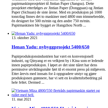
papirmaskinprosjektet til Jintian Paper (Jiangsu). Dette
prosjektet etterfølges av Jintian Paper (Dongguan) og Jintian
Paper (Sichuan) de siste årene. Med en produksjon på 1000
tonn/dag finnes det to maskiner med 4800 mm trimmebredde,
én designet for 500 m/min og den andre 750 m/min.
Papirmaskinen ble bygget av Hangzhou North ...
13. oktober 2021
Henan Yadu: nybyggprosjekt 5400/650
Papirproduksjonsindustrien har vært en konvensjonell
industri, og Qinyang er en velkjent by i Kina som er ledende
innen papirproduksjon. I løpet av det siste tiåret har dens
permissive utviklingsmåte ført til et enormt press på miljøvern.
Etter årevis med innsats for å oppgradere utstyr og gjøre
produksjonen grønnere, har vi sett en kvalitetsforbedring på
hele feltet. Dermed ...
11. mai 2021