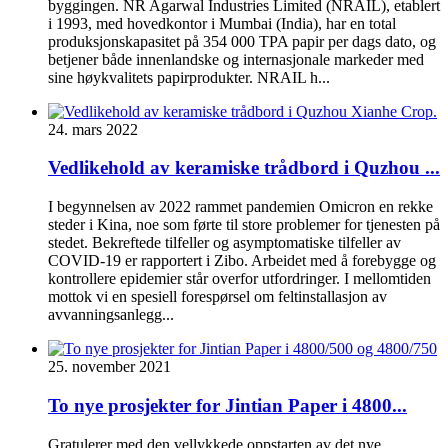
byggingen. NR Agarwal Industries Limited (NRAIL), etablert
i 1993, med hovedkontor i Mumbai (India), har en total
produksjonskapasitet på 354 000 TPA papir per dags dato, og
betjener både innenlandske og internasjonale markeder med
sine høykvalitets papirprodukter. NRAIL h...
24. mars 2022
Vedlikehold av keramiske trådbord i Quzhou ...
I begynnelsen av 2022 rammet pandemien Omicron en rekke
steder i Kina, noe som førte til store problemer for tjenesten på
stedet. Bekreftede tilfeller og asymptomatiske tilfeller av
COVID-19 er rapportert i Zibo. Arbeidet med å forebygge og
kontrollere epidemier står overfor utfordringer. I mellomtiden
mottok vi en spesiell forespørsel om feltinstallasjon av
avvanningsanlegg...
25. november 2021
To nye prosjekter for Jintian Paper i 4800...
Gratulerer med den vellykkede oppstarten av det nye