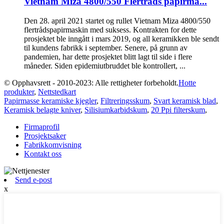
Vietnam Miza 4800/550 Flertråds papirma...
Den 28. april 2021 startet og rullet Vietnam Miza 4800/550
flertrådspapirmaskin med suksess. Kontrakten for dette
prosjektet ble inngått i mars 2019, og all keramikken ble sendt
til kundens fabrikk i september. Senere, på grunn av
pandemien, har dette prosjektet blitt lagt til side i flere
måneder. Siden epidemiutbruddet ble kontrollert, ...
© Opphavsrett - 2010-2023: Alle rettigheter forbeholdt.
Hotte
produkter
,
Nettstedkart
Papirmasse keramiske kjegler
,
Filtreringsskum
,
Svart keramisk blad
,
Keramisk belagte kniver
,
Silisiumkarbidskum
,
20 Ppi filterskum
,
Firmaprofil
Prosjektsaker
Fabrikkomvisning
Kontakt oss
Send e-post
x