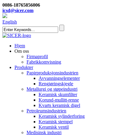
0086-18765856006
icsd@sicer.com
English
Hjem
Om oss
Firmaprofil
Fabrikkomvisning
Produkter
Papirproduksjonsindustrien
Avvanningselementer
Rengjøringskjegle
Metallurgi og støpeindustri
Keramisk skumfilter
Korund-mullitt-renne
Kvarts keramisk digel
Petroleumsindustrien
Keramisk sylinderforing
Keramisk stempel
Keramisk ventil
Medisinsk industri