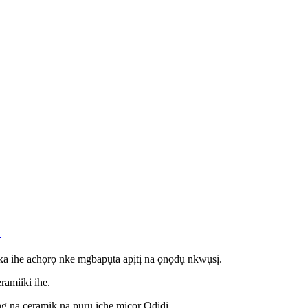
a
ị ka ihe achọrọ nke mgbapụta apịtị na ọnọdụ nkwụsị.
ramiiki ihe.
ng na ceramik na pụrụ iche micor Ọdịdị.