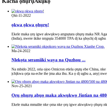
Kacha ọhụrụ
Akụkọ
Ọkt-11-2022
ọkwa ọkwa ọhụrụ!
Ekele maka ọrụ igwe akwụkwọ arụpụtara ọhụrụ maka NR Agarwa
(India), nwere ikike nrụpụta 354000 TPA dị ka ụbọchị dị ugbu
Ma-24-2022
Nlekọta seramiiki waya na Quzhou ...
Na mbido 2022, oria ojoo Omicron etiela ọtụtụ ebe China, nk
ịchịkwa ọrịa na-eche ihe ịma aka ihu. Ka ọ dị ugbu a, anyị nwet
Nov-25-2021
Ọrụ ọhụrụ abụọ maka akwụkwọ Jintian na 4800
Ekele maka mmalite nke ọma nke ọrụ igwe akwụkwọ ọhụrụ nke Ji