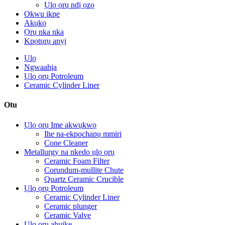
Ụlọ ọrụ ndị ọzọ
Okwu ikpe
Akụkọ
Ọrụ nka nka
Kpọtụrụ anyị
Ụlọ
Ngwaahịa
Ụlọ ọrụ Potroleum
Ceramic Cylinder Liner
Otu
Ụlọ ọrụ Ime akwụkwọ
Ihe na-ekpochapụ mmiri
Cone Cleaner
Metallurgy na nkedo ụlọ ọrụ
Ceramic Foam Filter
Corundum-mullite Chute
Quartz Ceramic Crucible
Ụlọ ọrụ Potroleum
Ceramic Cylinder Liner
Ceramic plunger
Ceramic Valve
Ụlọ ọrụ ahụike