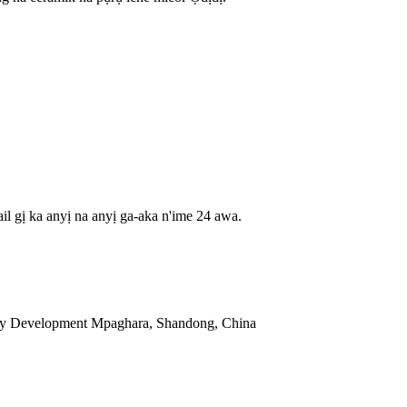
il gị ka anyị na anyị ga-aka n'ime 24 awa.
ry Development Mpaghara, Shandong, China