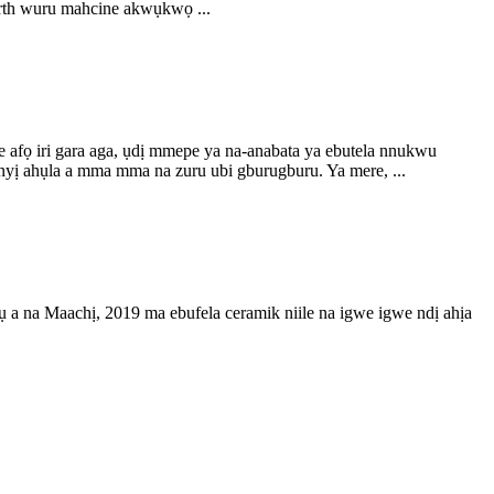
rth wuru mahcine akwụkwọ ...
fọ iri gara aga, ụdị mmepe ya na-anabata ya ebutela nnukwu
nyị ahụla a mma mma na zuru ubi gburugburu. Ya mere, ...
a na Maachị, 2019 ma ebufela ceramik niile na igwe igwe ndị ahịa