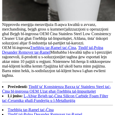
Nipprovdu enerġija meraviljuża fl-aqwa kwalità u avvanz,
merchandising, bejgħ gross u kummerċjalizzazzjoni u operazzjoni
għal Bejgħ bl-ingrossa OEM Ċina Stainless Steel Low Consistency
Cleaner Użat għat-Tneħħija tal-Impuritajiet, Afdana, tista' tiskopri
soluzzjoni aħjar fl-industrija tal-partijiet tal-karozzi.
OEM bl-ingrossa
Tneħħija tar-Ramel taċ-Ċina
,
Tindif tal-Polpa
Desander Remover tar-Ramel
Minħabba l-kwalità tajba u l-prezzijiet
raġonevoli, il-prodotti u s-soluzzjonijiet tagħna ġew esportati lejn
aktar minn 10 pajjiżi u reġjuni. Nistennew bil-ħerqa li nikkooperaw
mal-klijenti kollha kemm f'pajjiżna kif ukoll barra minn pajjiżna.
Barra minn hekk, is-sodisfazzjon tal-klijent huwa l-għan ewlieni
tagħna.
Preċedenti:
Tindif ta' Konsistenza Baxxa ta' Stainless Steel taċ-
Ċina bl-ingrossa OEM Użat għat-Tneħħija tal-Impuritajiet
Li jmiss:
L-Aħjar Bejgħ taċ-Ċina Silicon Carbide Foam Filter
taċ-Ċeramika għall-Funderija u l-Metallurġija
Tneħħija tar-Ramel taċ-Ċina
Tindif tal-Polpa Desander Remover tar-Ramel