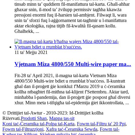
tinsab minn ta’ quddiem fil-manifattura tal-karta. Għall-aħħar
għaxar snin, il-mod ta’ żvilupp permissiv tagħha kkawża
pressjoni enormi fuq il-ħarsien tal-ambjent. Filwaqt li, wara
snin ta’ sforzi fuq l-aġġornament tat-tagħmir u l-manifattura
aktar ekoloġika, rajna titjib fil-kwalità fil-qasam kollu.
Għalhekk, ...
11 ta' Mejju 2021
Vjetnam Miza 4800/550 Multi-wire paper ma...
Fit-28 ta' April 2021, il-magna tal-karta Vietnam Miza
4800/550 Multi-wire bdiet u rrumblat b'suċċess. Il-kuntratt
għal dan il-proġett ġie konkluż f'Marzu 2019 u ċ-ċeramika
kollha ntbagħtet fil-mitħna tal-klijent f'Settembru. Aktar tard,
minħabba l-pandemija, dan il-proġett ġie pospost għal diversi
xhur. Minn meta t-tifqigħa tal-epidemija ġiet ikkontrollata, ...
© Drittijiet tal-Awtur - 2010-2023: Id-Drittijiet kollha
Riżervati.
Prodotti Sħan
,
Mappa tas-sit
Koni taċ-Ċeramika tal-Polpa tal-Karta
,
Fowm tal-Filtru ta' 20 Ppi
,
Fowm tal-Filtrazzjoni
,
Xafra taċ-Ċeramika Sewda
,
Fowm tal-
Karbur tas-Silikon
,
Skieken miksija biċ-ċeramika
,