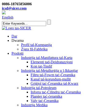
0086-18765856006
icsd@sicer.com
English
Dar
Dwarna
Profil tal-Kumpanija
Żjara fil-Fabbrika
Prodotti
Industrija tal-Manifattura tal-Karta
Elementi tad-Deidratazzjoni
Kon tat-Tindif
Industrija tal-Metallurġija u l-Ikkastjar
Filtru tal-Fowm taċ-Ċeramika
Kanal tal-korundum-mullit
Griġjol taċ-Ċeramika tal-Kwarz
Industrija tal-Potroleum
Inforra taċ-Ċilindru taċ-Ċeramika
Planġer taċ-ċeramika
Valv taċ-Ċeramika
Industrija Medika