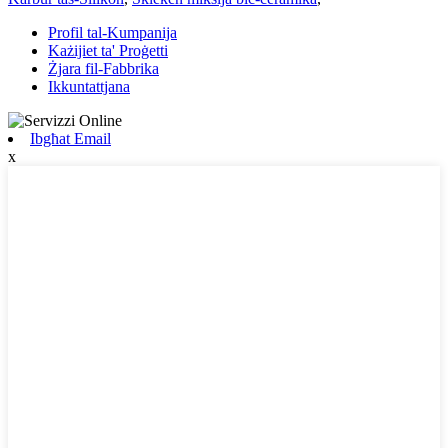
Profil tal-Kumpanija
Każijiet ta' Proġetti
Żjara fil-Fabbrika
Ikkuntattjana
Ibgħat Email
x