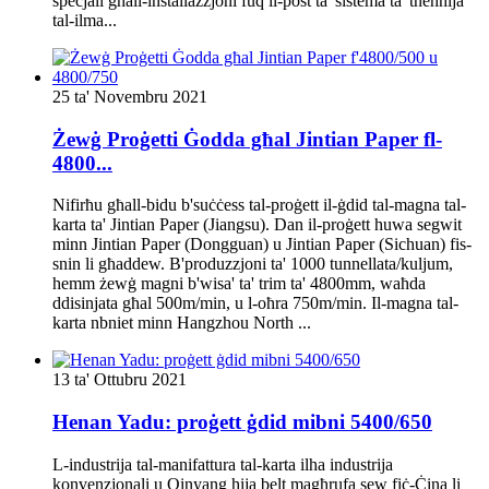
speċjali għall-installazzjoni fuq il-post ta' sistema ta' tneħħija
tal-ilma...
25 ta' Novembru 2021
Żewġ Proġetti Ġodda għal Jintian Paper fl-
4800...
Nifirħu għall-bidu b'suċċess tal-proġett il-ġdid tal-magna tal-
karta ta' Jintian Paper (Jiangsu). Dan il-proġett huwa segwit
minn Jintian Paper (Dongguan) u Jintian Paper (Sichuan) fis-
snin li għaddew. B'produzzjoni ta' 1000 tunnellata/kuljum,
hemm żewġ magni b'wisa' ta' trim ta' 4800mm, waħda
ddisinjata għal 500m/min, u l-oħra 750m/min. Il-magna tal-
karta nbniet minn Hangzhou North ...
13 ta' Ottubru 2021
Henan Yadu: proġett ġdid mibni 5400/650
L-industrija tal-manifattura tal-karta ilha industrija
konvenzjonali u Qinyang hija belt magħrufa sew fiċ-Ċina li