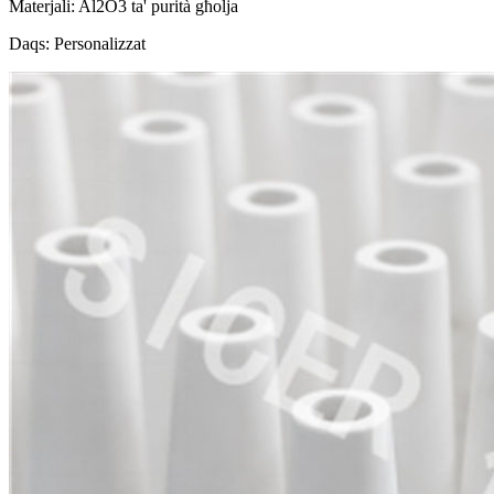
Materjali: Al2O3 ta' purità għolja
Daqs: Personalizzat