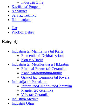
Industriji Oħra
Każijiet ta' Proġetti
Aħbarijiet
Servizz Tekniku
Ikkuntattjana
Dar
Prodotti Dehru
Kategoriji
Industrija tal-Manifattura tal-Karta
Elementi tad-Deidratazzjoni
Kon tat-Tindif
Industrija tal-Metallurġija u l-Ikkastjar
Filtru tal-Fowm taċ-Ċeramika
Kanal tal-korundum-mullit
Griġjol taċ-Ċeramika tal-Kwarz
Industrija tal-Potroleum
Inforra taċ-Ċilindru taċ-Ċeramika
Planġer taċ-ċeramika
Valv taċ-Ċeramika
Industrija Medika
Industriji Oħra