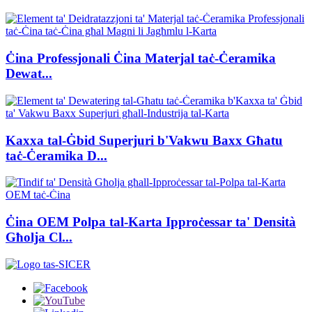
Ċina Professjonali Ċina Materjal taċ-Ċeramika
Dewat...
Kaxxa tal-Ġbid Superjuri b'Vakwu Baxx Għatu
taċ-Ċeramika D...
Ċina OEM Polpa tal-Karta Ipproċessar ta' Densità
Għolja Cl...