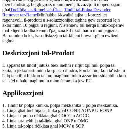
merchandising, bejgħ gross u kummerċjalizzazzjoni u operazzjoni
għal
Tneħħija tar-Ramel taċ-Ċina
,
Tindif tal-Polpa Desander
Remover tar-Ramel
Minħabba l-kwalità tajba u l-prezzijiet
raġonevoli, il-prodotti u s-soluzzjonijiet tagħna ġew esportati lejn
aktar minn 10 pajjiżi u reġjuni. Nistennew bil-ħerqa li nikkooperaw
mal-klijenti kollha kemm f'pajjiżna kif ukoll barra minn pajjiżna.
Barra minn hekk, is-sodisfazzjon tal-klijent huwa l-għan ewlieni
tagħna.
Deskrizzjoni tal-Prodott
L-apparat tat-tindif jintuża biex ineħħi r-rifjut tqil mill-polpa tal-
karta, u jikkonsisti minn korp taċ-ċilindru, kon ta' fuq, kon ta' isfel u
ħalq tar-rifjut bil-kon ta' fuq magħmul minn azzar inossidabbli u kon
ta' isfel u ħalq magħmulin minn ċeramika jew PU.
Applikazzjoni
1. Tindif ta' polpa kimika, polpa mekkanika u polpa mekkanika.
2. Linja għat-tneħħija tal-linka għal CONP, AONP U EONP.
3. Linja ta' polpa riċiklata għal COCC u AOCC.
4. Linja tat-tneħħija tal-linka għal ONP u OMG.
5. Linja tal-polpa riċiklata għal MOW u SOP.