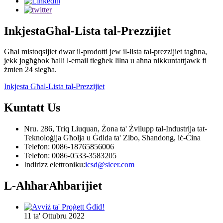
Inkjesta
Għal-Lista tal-Prezzijiet
Għal mistoqsijiet dwar il-prodotti jew il-lista tal-prezzijiet tagħna,
jekk jogħġbok ħalli l-email tiegħek lilna u aħna nikkuntattjawk fi
żmien 24 siegħa.
Inkjesta Għal-Lista tal-Prezzijiet
Kuntatt
Us
Nru. 286, Triq Liuquan, Żona ta' Żvilupp tal-Industrija tat-
Teknoloġija Għolja u Ġdida ta' Zibo, Shandong, iċ-Ċina
Telefon: 0086-18765856006
Telefon: 0086-0533-3583205
Indirizz elettroniku:
icsd@sicer.com
L-Aħħar
Aħbarijiet
11 ta' Ottubru 2022