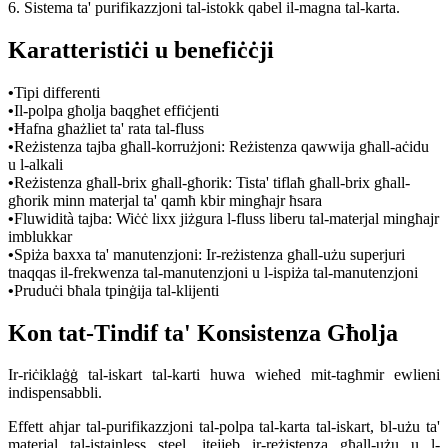
6. Sistema ta' purifikazzjoni tal-istokk qabel il-magna tal-karta.
Karatteristiċi u benefiċċji
•
Tipi differenti
•
Il-polpa għolja baqgħet effiċjenti
•
Ħafna għażliet ta' rata tal-fluss
•
Reżistenza tajba għall-korrużjoni: Reżistenza qawwija għall-aċidu
u l-alkali
•
Reżistenza għall-brix għall-għorik: Tista' tiflaħ għall-brix għall-
għorik minn materjal ta' qamħ kbir mingħajr ħsara
•
Fluwidità tajba: Wiċċ lixx jiżgura l-fluss liberu tal-materjal mingħajr
imblukkar
•
Spiża baxxa ta' manutenzjoni: Ir-reżistenza għall-użu superjuri
tnaqqas il-frekwenza tal-manutenzjoni u l-ispiża tal-manutenzjoni
•
Pruduċi bħala tpinġija tal-klijenti
Kon tat-Tindif ta' Konsistenza Għolja
Ir-riċiklaġġ tal-iskart tal-karti huwa wieħed mit-tagħmir ewlieni
indispensabbli.
Effett aħjar tal-purifikazzjoni tal-polpa tal-karta tal-iskart, bl-użu ta'
materjal tal-istainless steel, itejjeb ir-reżistenza għall-użu u l-