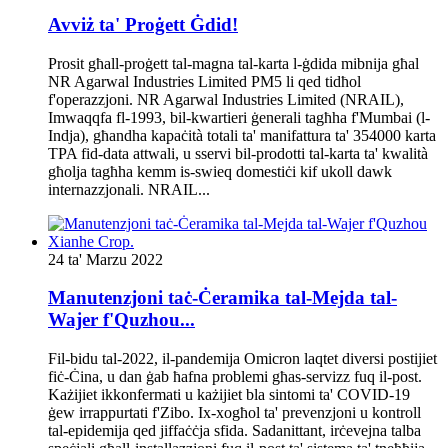
Avviż ta' Proġett Ġdid!
Prosit għall-proġett tal-magna tal-karta l-ġdida mibnija għal
NR Agarwal Industries Limited PM5 li qed tidħol
f'operazzjoni. NR Agarwal Industries Limited (NRAIL),
Imwaqqfa fl-1993, bil-kwartieri ġenerali tagħha f'Mumbai (l-
Indja), għandha kapaċità totali ta' manifattura ta' 354000 karta
TPA fid-data attwali, u sservi bil-prodotti tal-karta ta' kwalità
għolja tagħha kemm is-swieq domestiċi kif ukoll dawk
internazzjonali. NRAIL...
24 ta' Marzu 2022
Manutenzjoni taċ-Ċeramika tal-Mejda tal-
Wajer f'Quzhou...
Fil-bidu tal-2022, il-pandemija Omicron laqtet diversi postijiet
fiċ-Ċina, u dan ġab ħafna problemi għas-servizz fuq il-post.
Każijiet ikkonfermati u każijiet bla sintomi ta' COVID-19
ġew irrappurtati f'Zibo. Ix-xogħol ta' prevenzjoni u kontroll
tal-epidemija qed jiffaċċja sfida. Sadanittant, irċevejna talba