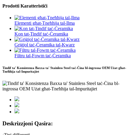
Prodotti Karatteristiċi
Elementi għat-Tneħħija tal-Ilma
Kon tat-Tindif taċ-Ċeramika
Griġjol taċ-Ċeramika tal-Kwarz
Filtru tal-Fowm taċ-Ċeramika
Tindif ta' Konsistenza Baxxa ta' Stainless Steel taċ-Ċina bl-ingrossa OEM Użat għat-
Tneħħija tal-Impuritajiet
Deskrizzjoni Qasira:
·Tipi differenti