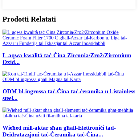
Prodotti Relatati
L-aqwa kwalità taċ-Ċina Zirconia/Zro2/Zirconium
Oxid...
ODM bl-ingrossa taċ-Ċina taċ-ċeramika u l-istainless
steel...
Wieħed mill-aktar sħan għall-Elettroniċi tad-
Deidratazzjoni taċ-Ċeramika taċ-Ċina...