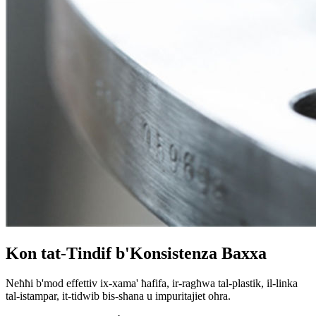
Kon tat-Tindif b'Konsistenza Baxxa
Neħħi b'mod effettiv ix-xama' ħafifa, ir-ragħwa tal-plastik, il-linka
tal-istampar, it-tidwib bis-sħana u impuritajiet oħra.