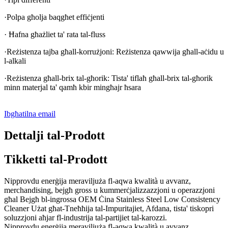
·Polpa għolja baqgħet effiċjenti
· Ħafna għażliet ta' rata tal-fluss
·Reżistenza tajba għall-korrużjoni: Reżistenza qawwija għall-aċidu u
l-alkali
·Reżistenza għall-brix tal-għorik: Tista' tiflaħ għall-brix tal-għorik
minn materjal ta' qamħ kbir mingħajr ħsara
Ibgħatilna email
Dettalji tal-Prodott
Tikketti tal-Prodott
Nipprovdu enerġija meraviljuża fl-aqwa kwalità u avvanz,
merchandising, bejgħ gross u kummerċjalizzazzjoni u operazzjoni
għal Bejgħ bl-ingrossa OEM Ċina Stainless Steel Low Consistency
Cleaner Użat għat-Tneħħija tal-Impuritajiet, Afdana, tista' tiskopri
soluzzjoni aħjar fl-industrija tal-partijiet tal-karozzi.
Nipprovdu enerġija meraviljuża fl-aqwa kwalità u avvanz,