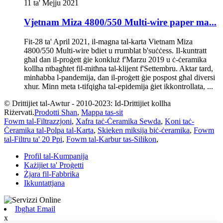
11 ta' Mejju 2021
Vjetnam Miza 4800/550 Multi-wire paper ma...
Fit-28 ta' April 2021, il-magna tal-karta Vietnam Miza
4800/550 Multi-wire bdiet u rrumblat b'suċċess. Il-kuntratt
għal dan il-proġett ġie konkluż f'Marzu 2019 u ċ-ċeramika
kollha ntbagħtet fil-mitħna tal-klijent f'Settembru. Aktar tard,
minħabba l-pandemija, dan il-proġett ġie pospost għal diversi
xhur. Minn meta t-tifqigħa tal-epidemija ġiet ikkontrollata, ...
© Drittijiet tal-Awtur - 2010-2023: Id-Drittijiet kollha
Riżervati.
Prodotti Sħan
,
Mappa tas-sit
Fowm tal-Filtrazzjoni
,
Xafra taċ-Ċeramika Sewda
,
Koni taċ-
Ċeramika tal-Polpa tal-Karta
,
Skieken miksija biċ-ċeramika
,
Fowm
tal-Filtru ta' 20 Ppi
,
Fowm tal-Karbur tas-Silikon
,
Profil tal-Kumpanija
Każijiet ta' Proġetti
Żjara fil-Fabbrika
Ikkuntattjana
Ibgħat Email
x