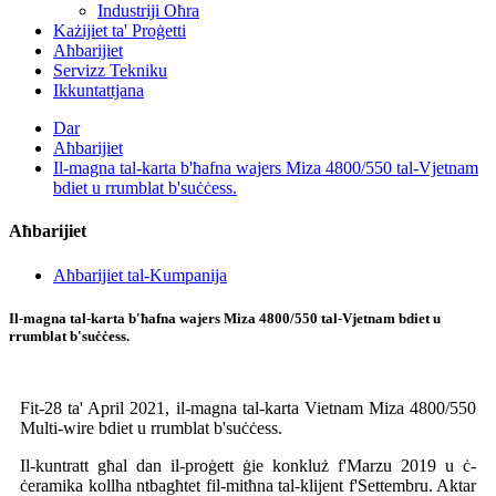
Industriji Oħra
Każijiet ta' Proġetti
Aħbarijiet
Servizz Tekniku
Ikkuntattjana
Dar
Aħbarijiet
Il-magna tal-karta b'ħafna wajers Miza 4800/550 tal-Vjetnam
bdiet u rrumblat b'suċċess.
Aħbarijiet
Aħbarijiet tal-Kumpanija
Il-magna tal-karta b'ħafna wajers Miza 4800/550 tal-Vjetnam bdiet u
rrumblat b'suċċess.
Fit-28 ta' April 2021, il-magna tal-karta Vietnam Miza 4800/550
Multi-wire bdiet u rrumblat b'suċċess.
Il-kuntratt għal dan il-proġett ġie konkluż f'Marzu 2019 u ċ-
ċeramika kollha ntbagħtet fil-mitħna tal-klijent f'Settembru. Aktar