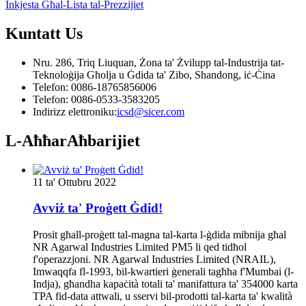
Inkjesta Għal-Lista tal-Prezzijiet
Kuntatt
Us
Nru. 286, Triq Liuquan, Żona ta' Żvilupp tal-Industrija tat-
Teknoloġija Għolja u Ġdida ta' Zibo, Shandong, iċ-Ċina
Telefon: 0086-18765856006
Telefon: 0086-0533-3583205
Indirizz elettroniku:
icsd@sicer.com
L-Aħħar
Aħbarijiet
11 ta' Ottubru 2022
Avviż ta' Proġett Ġdid!
Prosit għall-proġett tal-magna tal-karta l-ġdida mibnija għal
NR Agarwal Industries Limited PM5 li qed tidħol
f'operazzjoni. NR Agarwal Industries Limited (NRAIL),
Imwaqqfa fl-1993, bil-kwartieri ġenerali tagħha f'Mumbai (l-
Indja), għandha kapaċità totali ta' manifattura ta' 354000 karta
TPA fid-data attwali, u sservi bil-prodotti tal-karta ta' kwalità