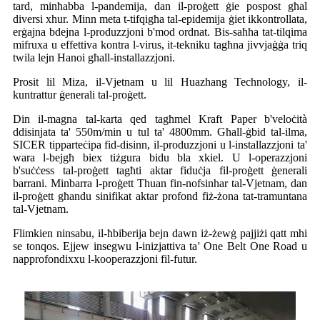
tard, minħabba l-pandemija, dan il-proġett ġie pospost għal
diversi xhur. Minn meta t-tifqigħa tal-epidemija ġiet ikkontrollata,
erġajna bdejna l-produzzjoni b'mod ordnat. Bis-saħħa tat-tilqima
mifruxa u effettiva kontra l-virus, it-tekniku tagħna jivvjaġġa triq
twila lejn Hanoi għall-installazzjoni.
Prosit lil Miza, il-Vjetnam u lil Huazhang Technology, il-
kuntrattur ġenerali tal-proġett.
Din il-magna tal-karta qed tagħmel Kraft Paper b'veloċità
ddisinjata ta' 550m/min u tul ta' 4800mm. Għall-ġbid tal-ilma,
SICER tipparteċipa fid-disinn, il-produzzjoni u l-installazzjoni ta'
wara l-bejgħ biex tiżgura bidu bla xkiel. U l-operazzjoni
b'suċċess tal-proġett tagħti aktar fiduċja fil-proġett ġenerali
barrani. Minbarra l-proġett Thuan fin-nofsinhar tal-Vjetnam, dan
il-proġett għandu sinifikat aktar profond fiż-żona tat-tramuntana
tal-Vjetnam.
Flimkien ninsabu, il-ħbiberija bejn dawn iż-żewġ pajjiżi qatt mhi
se tonqos. Ejjew insegwu l-inizjattiva ta' One Belt One Road u
napprofondixxu l-kooperazzjoni fil-futur.