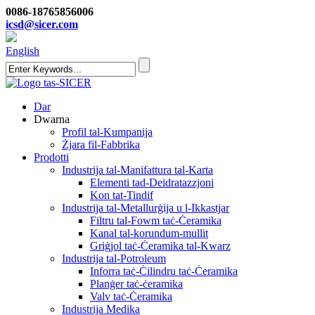
0086-18765856006
icsd@sicer.com
English
Dar
Dwarna
Profil tal-Kumpanija
Żjara fil-Fabbrika
Prodotti
Industrija tal-Manifattura tal-Karta
Elementi tad-Deidratazzjoni
Kon tat-Tindif
Industrija tal-Metallurġija u l-Ikkastjar
Filtru tal-Fowm taċ-Ċeramika
Kanal tal-korundum-mullit
Griġjol taċ-Ċeramika tal-Kwarz
Industrija tal-Potroleum
Inforra taċ-Ċilindru taċ-Ċeramika
Planġer taċ-ċeramika
Valv taċ-Ċeramika
Industrija Medika