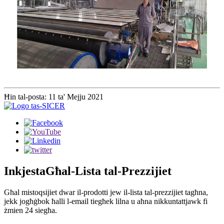
Ħin tal-posta: 11 ta' Mejju 2021
Inkjesta
Għal-Lista tal-Prezzijiet
Għal mistoqsijiet dwar il-prodotti jew il-lista tal-prezzijiet tagħna,
jekk jogħġbok ħalli l-email tiegħek lilna u aħna nikkuntattjawk fi
żmien 24 siegħa.