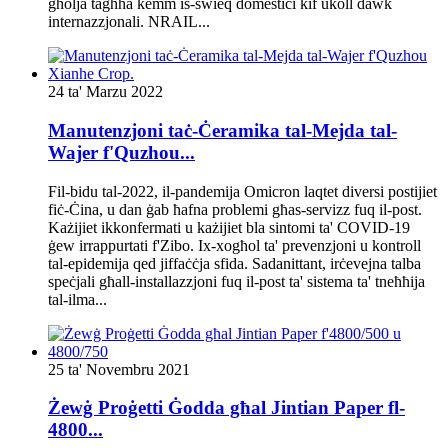
għolja tagħha kemm is-swieq domestiċi kif ukoll dawk
internazzjonali. NRAIL...
24 ta' Marzu 2022
Manutenzjoni taċ-Ċeramika tal-Mejda tal-
Wajer f'Quzhou...
Fil-bidu tal-2022, il-pandemija Omicron laqtet diversi postijiet
fiċ-Ċina, u dan ġab ħafna problemi għas-servizz fuq il-post.
Każijiet ikkonfermati u każijiet bla sintomi ta' COVID-19
ġew irrappurtati f'Zibo. Ix-xogħol ta' prevenzjoni u kontroll
tal-epidemija qed jiffaċċja sfida. Sadanittant, irċevejna talba
speċjali għall-installazzjoni fuq il-post ta' sistema ta' tneħħija
tal-ilma...
25 ta' Novembru 2021
Żewġ Proġetti Ġodda għal Jintian Paper fl-
4800...