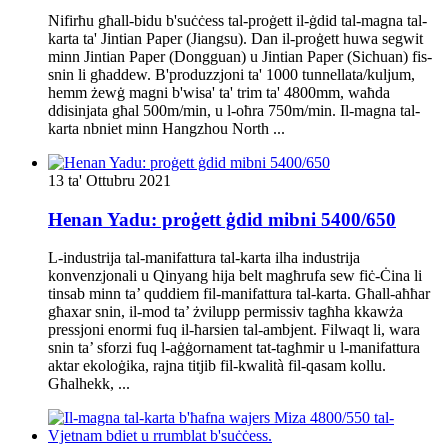
Nifirħu għall-bidu b'suċċess tal-proġett il-ġdid tal-magna tal-
karta ta' Jintian Paper (Jiangsu). Dan il-proġett huwa segwit
minn Jintian Paper (Dongguan) u Jintian Paper (Sichuan) fis-
snin li għaddew. B'produzzjoni ta' 1000 tunnellata/kuljum,
hemm żewġ magni b'wisa' ta' trim ta' 4800mm, waħda
ddisinjata għal 500m/min, u l-oħra 750m/min. Il-magna tal-
karta nbniet minn Hangzhou North ...
13 ta' Ottubru 2021
Henan Yadu: proġett ġdid mibni 5400/650
L-industrija tal-manifattura tal-karta ilha industrija
konvenzjonali u Qinyang hija belt magħrufa sew fiċ-Ċina li
tinsab minn ta’ quddiem fil-manifattura tal-karta. Għall-aħħar
għaxar snin, il-mod ta’ żvilupp permissiv tagħha kkawża
pressjoni enormi fuq il-ħarsien tal-ambjent. Filwaqt li, wara
snin ta’ sforzi fuq l-aġġornament tat-tagħmir u l-manifattura
aktar ekoloġika, rajna titjib fil-kwalità fil-qasam kollu.
Għalhekk, ...