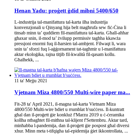
Henan Yadu: proġett ġdid mibni 5400/650
L-industrija tal-manifattura tal-karta ilha industrija
konvenzjonali u Qinyang hija belt magħrufa sew fiċ-Ċina li
tinsab minn ta’ quddiem fil-manifattura tal-karta. Għall-aħħar
għaxar snin, il-mod ta’ żvilupp permissiv tagħha kkawża
pressjoni enormi fuq il-ħarsien tal-ambjent. Filwaqt li, wara
snin ta’ sforzi fuq l-aġġornament tat-tagħmir u l-manifattura
aktar ekoloġika, rajna titjib fil-kwalità fil-qasam kollu.
Għalhekk, ...
11 ta' Mejju 2021
Vjetnam Miza 4800/550 Multi-wire paper ma...
Fit-28 ta' April 2021, il-magna tal-karta Vietnam Miza
4800/550 Multi-wire bdiet u rrumblat b'suċċess. Il-kuntratt
għal dan il-proġett ġie konkluż f'Marzu 2019 u ċ-ċeramika
kollha ntbagħtet fil-mitħna tal-klijent f'Settembru. Aktar tard,
minħabba l-pandemija, dan il-proġett ġie pospost għal diversi
xhur. Minn meta t-tifqigħa tal-epidemija ġiet ikkontrollata, ...