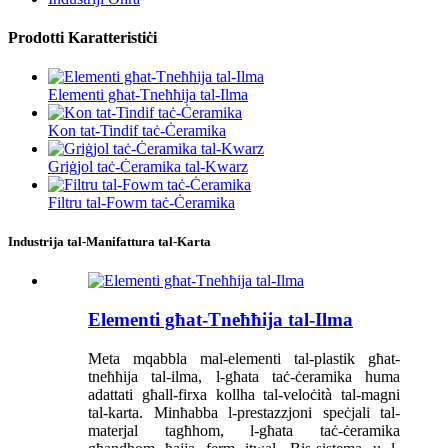
Prodotti Karatteristiċi
Elementi għat-Tneħħija tal-Ilma
Kon tat-Tindif taċ-Ċeramika
Griġjol taċ-Ċeramika tal-Kwarz
Filtru tal-Fowm taċ-Ċeramika
Industrija tal-Manifattura tal-Karta
Elementi għat-Tneħħija tal-Ilma
Meta mqabbla mal-elementi tal-plastik għat-
tneħħija tal-ilma, l-għata taċ-ċeramika huma
adattati għall-firxa kollha tal-veloċità tal-magni
tal-karta. Minħabba l-prestazzjoni speċjali tal-
materjal tagħhom, l-għata taċ-ċeramika