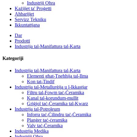
Industriji Oħra
Każijiet ta' Proġetti
Aħbarijiet
Servizz Tekniku
Ikkuntattjana
Dar
Prodotti
Industrija tal-Manifattura tal-Karta
Kategoriji
Industrija tal-Manifattura tal-Karta
Elementi għat-Tneħħija tal-Ilma
Kon tat-Tindif
Industrija tal-Metallurġija u l-Ikkastjar
Filtru tal-Fowm taċ-Ċeramika
Kanal tal-korundum-mullit
Griġjol taċ-Ċeramika tal-Kwarz
Industrija tal-Potroleum
Inforra taċ-Ċilindru taċ-Ċeramika
Planġer taċ-ċeramika
Valv taċ-Ċeramika
Industrija Medika
Industriji Oħra