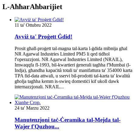
L-Aħħar
Aħbarijiet
11 ta' Ottubru 2022
Avviż ta' Proġett Ġdid!
Prosit għall-proġett tal-magna tal-karta l-ġdida mibnija għal
NR Agarwal Industries Limited PM5 li qed tidħol
f'operazzjoni. NR Agarwal Industries Limited (NRAIL),
Imwaqqfa fl-1993, bil-kwartieri ġenerali tagħha f'Mumbai (l-
Indja), għandha kapaċità totali ta' manifattura ta' 354000 karta
TPA fid-data attwali, u sservi bil-prodotti tal-karta ta' kwalità
għolja tagħha kemm is-swieq domestiċi kif ukoll dawk
internazzjonali. NRAIL...
24 ta' Marzu 2022
Manutenzjoni taċ-Ċeramika tal-Mejda tal-
Wajer f'Quzhou...