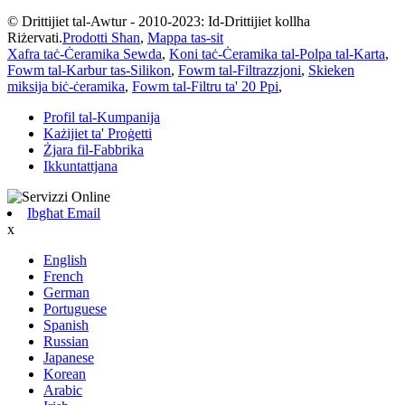
© Drittijiet tal-Awtur - 2010-2023: Id-Drittijiet kollha
Riżervati.
Prodotti Sħan
,
Mappa tas-sit
Xafra taċ-Ċeramika Sewda
,
Koni taċ-Ċeramika tal-Polpa tal-Karta
,
Fowm tal-Karbur tas-Silikon
,
Fowm tal-Filtrazzjoni
,
Skieken
miksija biċ-ċeramika
,
Fowm tal-Filtru ta' 20 Ppi
,
Profil tal-Kumpanija
Każijiet ta' Proġetti
Żjara fil-Fabbrika
Ikkuntattjana
Ibgħat Email
x
English
French
German
Portuguese
Spanish
Russian
Japanese
Korean
Arabic