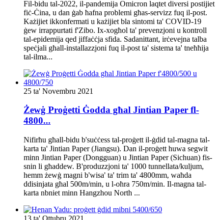
Fil-bidu tal-2022, il-pandemija Omicron laqtet diversi postijiet
fiċ-Ċina, u dan ġab ħafna problemi għas-servizz fuq il-post.
Każijiet ikkonfermati u każijiet bla sintomi ta' COVID-19
ġew irrappurtati f'Zibo. Ix-xogħol ta' prevenzjoni u kontroll
tal-epidemija qed jiffaċċja sfida. Sadanittant, irċevejna talba
speċjali għall-installazzjoni fuq il-post ta' sistema ta' tneħħija
tal-ilma...
25 ta' Novembru 2021
Żewġ Proġetti Ġodda għal Jintian Paper fl-
4800...
Nifirħu għall-bidu b'suċċess tal-proġett il-ġdid tal-magna tal-
karta ta' Jintian Paper (Jiangsu). Dan il-proġett huwa segwit
minn Jintian Paper (Dongguan) u Jintian Paper (Sichuan) fis-
snin li għaddew. B'produzzjoni ta' 1000 tunnellata/kuljum,
hemm żewġ magni b'wisa' ta' trim ta' 4800mm, waħda
ddisinjata għal 500m/min, u l-oħra 750m/min. Il-magna tal-
karta nbniet minn Hangzhou North ...
13 ta' Ottubru 2021