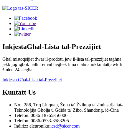
Inkjesta
Għal-Lista tal-Prezzijiet
Għal mistoqsijiet dwar il-prodotti jew il-lista tal-prezzijiet tagħna,
jekk jogħġbok ħalli l-email tiegħek lilna u aħna nikkuntattjawk fi
żmien 24 siegħa.
Inkjesta Għal-Lista tal-Prezzijiet
Kuntatt
Us
Nru. 286, Triq Liuquan, Żona ta' Żvilupp tal-Industrija tat-
Teknoloġija Għolja u Ġdida ta' Zibo, Shandong, iċ-Ċina
Telefon: 0086-18765856006
Telefon: 0086-0533-3583205
Indirizz elettroniku:
icsd@sicer.com