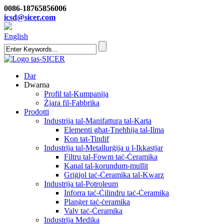
0086-18765856006
icsd@sicer.com
English
Dar
Dwarna
Profil tal-Kumpanija
Żjara fil-Fabbrika
Prodotti
Industrija tal-Manifattura tal-Karta
Elementi għat-Tneħħija tal-Ilma
Kon tat-Tindif
Industrija tal-Metallurġija u l-Ikkastjar
Filtru tal-Fowm taċ-Ċeramika
Kanal tal-korundum-mullit
Griġjol taċ-Ċeramika tal-Kwarz
Industrija tal-Potroleum
Inforra taċ-Ċilindru taċ-Ċeramika
Planġer taċ-ċeramika
Valv taċ-Ċeramika
Industrija Medika