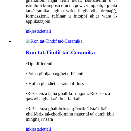
għandhom ħajja ferm itwal. Bis-sistema u l-
istruttura komposti uniċi li ġew żviluppati, l-għata
taċ-ċeramika tagħna wriet li għandha drenaġġ,
formazzjoni, raffinar u intoppi aħjar wara l-
applikazzjoni.
inkjesta
dettall
Kon tat-Tindif taċ-Ċeramika
·Tipi differenti
·Polpa għolja baqgħet effiċjenti
· Ħafna għażliet ta' rata tal-fluss
·Reżistenza tajba għall-korrużjoni: Reżistenza
qawwija għall-aċidu u l-alkali
·Reżistenza għall-brix tal-għorik: Tista' tiflaħ
għall-brix tal-għorik minn materjal ta' qamħ kbir
mingħajr ħsara
inkjesta
dettall