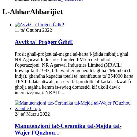
L-Aħħar
Aħbarijiet
11 ta' Ottubru 2022
Avviż ta' Proġett Ġdid!
Prosit għall-proġett tal-magna tal-karta l-ġdida mibnija għal
NR Agarwal Industries Limited PM5 li qed tidħol
f'operazzjoni. NR Agarwal Industries Limited (NRAIL),
Imwaqqfa fl-1993, bil-kwartieri ġenerali tagħha f'Mumbai (l-
Indja), għandha kapaċità totali ta' manifattura ta' 354000 karta
TPA fid-data attwali, u sservi bil-prodotti tal-karta ta' kwalità
għolja tagħha kemm is-swieq domestiċi kif ukoll dawk
internazzjonali. NRAIL...
24 ta' Marzu 2022
Manutenzjoni taċ-Ċeramika tal-Mejda tal-
Wajer f'Quzhou...