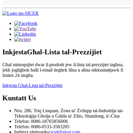
Inkjesta
Għal-Lista tal-Prezzijiet
Għal mistoqsijiet dwar il-prodotti jew il-lista tal-prezzijiet tagħna,
jekk jogħġbok ħalli l-email tiegħek lilna u aħna nikkuntattjawk fi
żmien 24 siegħa.
Inkjesta Għal-Lista tal-Prezzijiet
Kuntatt
Us
Nru. 286, Triq Liuquan, Żona ta' Żvilupp tal-Industrija tat-
Teknoloġija Għolja u Ġdida ta' Zibo, Shandong, iċ-Ċina
Telefon: 0086-18765856006
Telefon: 0086-0533-3583205
Indirizz elettroniku:
icsd@sicer.com