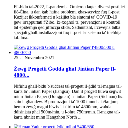
Fil-bidu tal-2022, il-pandemija Omicron laqtet diversi postijiet
fiċ-Ċina, u dan ġab ħafna problemi għas-servizz fuq il-post.
Każijiet ikkonfermati u każijiet bla sintomi ta' COVID-19
ġew irrappurtati f'Zibo. Ix-xogħol ta' prevenzjoni u kontroll
tal-epidemija qed jiffaċċja sfida. Sadanittant, irċevejna talba
speċjali għall-installazzjoni fuq il-post ta' sistema ta' tneħħija
tal-ilma...
25 ta' Novembru 2021
Żewġ Proġetti Ġodda għal Jintian Paper fl-
4800...
Nifirħu għall-bidu b'suċċess tal-proġett il-ġdid tal-magna tal-
karta ta' Jintian Paper (Jiangsu). Dan il-proġett huwa segwit
minn Jintian Paper (Dongguan) u Jintian Paper (Sichuan) fis-
snin li għaddew. B'produzzjoni ta' 1000 tunnellata/kuljum,
hemm żewġ magni b'wisa' ta' trim ta' 4800mm, waħda
ddisinjata għal 500m/min, u l-oħra 750m/min. Il-magna tal-
karta nbniet minn Hangzhou North ...