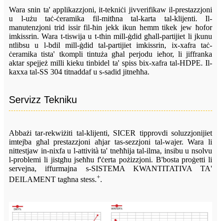
Wara snin ta' applikazzjoni, it-tekniċi jivverifikaw il-prestazzjoni
u l-użu taċ-ċeramika fil-mitħna tal-karta tal-klijenti. Il-
manutenzjoni trid issir fil-ħin jekk ikun hemm tikek jew ħofor
imkissrin. Wara t-tiswija u t-tħin mill-ġdid għall-partijiet li jkunu
ntlibsu u l-bdil mill-ġdid tal-partijiet imkissrin, ix-xafra taċ-
ċeramika tista' tkompli tintuża għal perjodu ieħor, li jiffranka
aktar spejjeż milli kieku tinbidel ta' spiss bix-xafra tal-HDPE. Il-
kaxxa tal-SS 304 titnaddaf u s-sadid jitneħħa.
Servizz Tekniku
Abbażi tar-rekwiżiti tal-klijenti, SICER tipprovdi soluzzjonijiet
imtejba għal prestazzjoni aħjar tas-sezzjoni tal-wajer. Wara li
nittestjaw in-nixfa u l-attività ta' tneħħija tal-ilma, insibu u nsolvu
l-problemi li jistgħu jseħħu f'ċerta pożizzjoni. B'bosta proġetti li
servejna, iffurmajna s-SISTEMA KWANTITATIVA TA'
+
DEILAMENT tagħna stess.
.