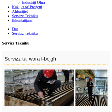
Industriji Oħra
Każijiet ta' Proġetti
Aħbarijiet
Servizz Tekniku
Ikkuntattjana
Dar
Servizz Tekniku
Servizz Tekniku
Servizz ta' wara l-bejgħ