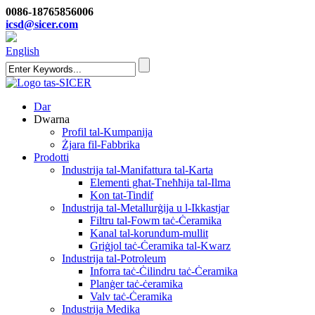
0086-18765856006
icsd@sicer.com
English
Dar
Dwarna
Profil tal-Kumpanija
Żjara fil-Fabbrika
Prodotti
Industrija tal-Manifattura tal-Karta
Elementi għat-Tneħħija tal-Ilma
Kon tat-Tindif
Industrija tal-Metallurġija u l-Ikkastjar
Filtru tal-Fowm taċ-Ċeramika
Kanal tal-korundum-mullit
Griġjol taċ-Ċeramika tal-Kwarz
Industrija tal-Potroleum
Inforra taċ-Ċilindru taċ-Ċeramika
Planġer taċ-ċeramika
Valv taċ-Ċeramika
Industrija Medika