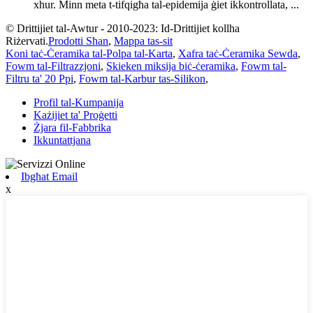
xhur. Minn meta t-tifqigħa tal-epidemija ġiet ikkontrollata, ...
© Drittijiet tal-Awtur - 2010-2023: Id-Drittijiet kollha
Riżervati.
Prodotti Sħan
,
Mappa tas-sit
Koni taċ-Ċeramika tal-Polpa tal-Karta
,
Xafra taċ-Ċeramika Sewda
,
Fowm tal-Filtrazzjoni
,
Skieken miksija biċ-ċeramika
,
Fowm tal-
Filtru ta' 20 Ppi
,
Fowm tal-Karbur tas-Silikon
,
Profil tal-Kumpanija
Każijiet ta' Proġetti
Żjara fil-Fabbrika
Ikkuntattjana
Ibgħat Email
x