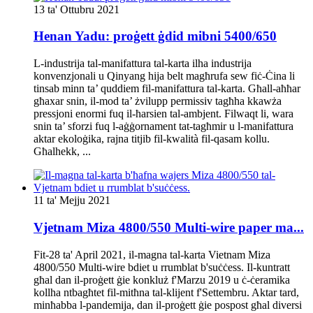
13 ta' Ottubru 2021
Henan Yadu: proġett ġdid mibni 5400/650
L-industrija tal-manifattura tal-karta ilha industrija
konvenzjonali u Qinyang hija belt magħrufa sew fiċ-Ċina li
tinsab minn ta’ quddiem fil-manifattura tal-karta. Għall-aħħar
għaxar snin, il-mod ta’ żvilupp permissiv tagħha kkawża
pressjoni enormi fuq il-ħarsien tal-ambjent. Filwaqt li, wara
snin ta’ sforzi fuq l-aġġornament tat-tagħmir u l-manifattura
aktar ekoloġika, rajna titjib fil-kwalità fil-qasam kollu.
Għalhekk, ...
11 ta' Mejju 2021
Vjetnam Miza 4800/550 Multi-wire paper ma...
Fit-28 ta' April 2021, il-magna tal-karta Vietnam Miza
4800/550 Multi-wire bdiet u rrumblat b'suċċess. Il-kuntratt
għal dan il-proġett ġie konkluż f'Marzu 2019 u ċ-ċeramika
kollha ntbagħtet fil-mitħna tal-klijent f'Settembru. Aktar tard,
minħabba l-pandemija, dan il-proġett ġie pospost għal diversi