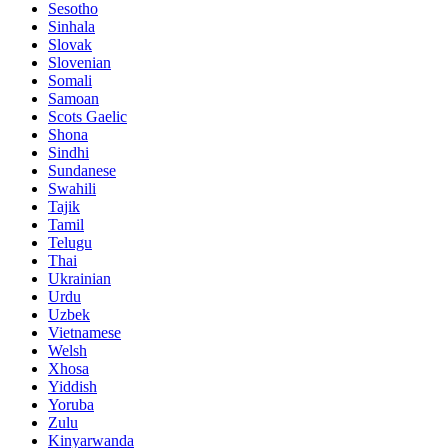
Sesotho
Sinhala
Slovak
Slovenian
Somali
Samoan
Scots Gaelic
Shona
Sindhi
Sundanese
Swahili
Tajik
Tamil
Telugu
Thai
Ukrainian
Urdu
Uzbek
Vietnamese
Welsh
Xhosa
Yiddish
Yoruba
Zulu
Kinyarwanda