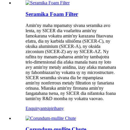
Seramika Foam Filter
Amin'ny maha mpamatsy sivana seramika avo
lenta, ny SICER dia voafaritra amin'ny
famokarana vokatra amin'ny karazana fitaovana
efatra, dia ny karbida silisiôma (SICER-C), ny
oksika aluminium (SICER-A), ny oksida
zirconium (SICER-Z) ary ny SICER-AZ. Ny
rafitra tsy manam-paharoa amin'ny tambajotra
telo-dimensional dia afaka manala tsara ny loto
avy amin'ny metaly anidina, izay afaka manatsara
ny fahombiazan'ny vokatra sy ny microstructure.
SICER seramika sivana dia be mpampiasa
amin'ny nonferrous metaly filtration sy fanariana
orinasa. Miaraka amin'ny fironana amin'ny
fangatahana tsena, ny SICER dia nifantoka foana
tamin'ny R&D momba ny vokatra vaovao.
Enquiry
antsipirihany
Corundum-mullite Chute