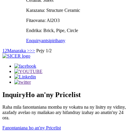
Ceramic Sheet
Karazana: Structure Ceramic
Fitaovana: Al2O3
Endrika: Brick, Pipe, Circle
Enquiry
antsipirihany
1
2
Manaraka >
>>
Pejy 1/2
Inquiry
Ho an'ny Pricelist
Raha mila fanontaniana momba ny vokatra na ny lisitry ny vidiny,
azafady avelao ny mailakao ary hifandray izahay ao anatin'ny 24
ora.
Fanontaniana ho an'ny Pricelist