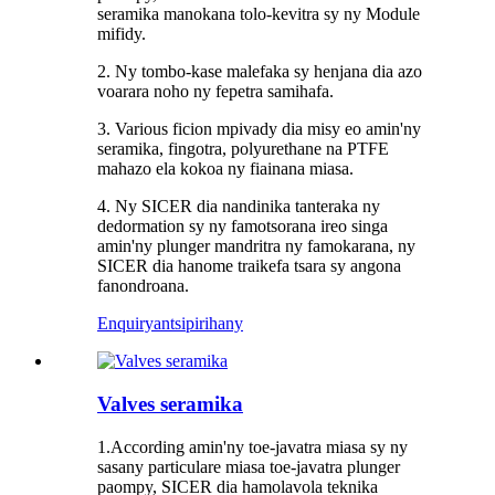
seramika manokana tolo-kevitra sy ny Module
mifidy.
2. Ny tombo-kase malefaka sy henjana dia azo
voarara noho ny fepetra samihafa.
3. Various ficion mpivady dia misy eo amin'ny
seramika, fingotra, polyurethane na PTFE
mahazo ela kokoa ny fiainana miasa.
4. Ny SICER dia nandinika tanteraka ny
dedormation sy ny famotsorana ireo singa
amin'ny plunger mandritra ny famokarana, ny
SICER dia hanome traikefa tsara sy angona
fanondroana.
Enquiry
antsipirihany
Valves seramika
1.According amin'ny toe-javatra miasa sy ny
sasany particulare miasa toe-javatra plunger
paompy, SICER dia hamolavola teknika