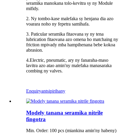
seramika manokana tolo-kevitra sy ny Module
mifidy.
2. Ny tombo-kase malefaka sy henjana dia azo
voarara noho ny fepetra samihafa.
3. Paticular seramika fitaovana sy ny tena
lubrication fitaovana azo omena ho matchaing ny
friction mpivady mba hampihenana bebe kokoa
abrasion.
4.Electric, pneumatic, ary ny fanaraha-maso
lavitra azo atao amin'ny malefaka manasaraka
combing ny valves.
Enquiry
antsipirihany
Modely tanana seramika nitrile
fingotra
Min. Order: 100 pcs (miankina amin'ny habeny)