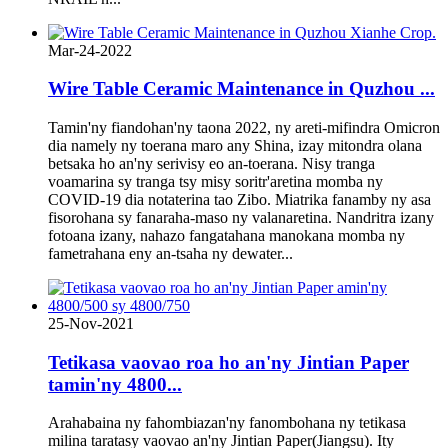
Mar-24-2022
Wire Table Ceramic Maintenance in Quzhou ...
Tamin'ny fiandohan'ny taona 2022, ny areti-mifindra Omicron
dia namely ny toerana maro any Shina, izay mitondra olana
betsaka ho an'ny serivisy eo an-toerana. Nisy tranga
voamarina sy tranga tsy misy soritr'aretina momba ny
COVID-19 dia notaterina tao Zibo. Miatrika fanamby ny asa
fisorohana sy fanaraha-maso ny valanaretina. Nandritra izany
fotoana izany, nahazo fangatahana manokana momba ny
fametrahana eny an-tsaha ny dewater...
25-Nov-2021
Tetikasa vaovao roa ho an'ny Jintian Paper
tamin'ny 4800...
Arahabaina ny fahombiazan'ny fanombohana ny tetikasa
milina taratasy vaovao an'ny Jintian Paper(Jiangsu). Ity