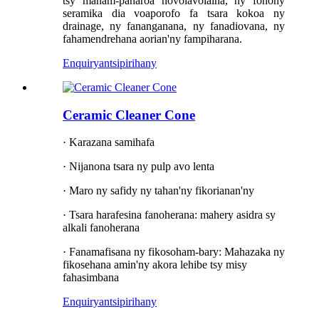
tsy manam-paharoa novolavolaina, ny fonony
seramika dia voaporofo fa tsara kokoa ny
drainage, ny fananganana, ny fanadiovana, ny
fahamendrehana aorian'ny fampiharana.
Enquiry
antsipirihany
Ceramic Cleaner Cone
· Karazana samihafa
· Nijanona tsara ny pulp avo lenta
· Maro ny safidy ny tahan'ny fikorianan'ny
· Tsara harafesina fanoherana: mahery asidra sy
alkali fanoherana
· Fanamafisana ny fikosoham-bary: Mahazaka ny
fikosehana amin'ny akora lehibe tsy misy
fahasimbana
Enquiry
antsipirihany