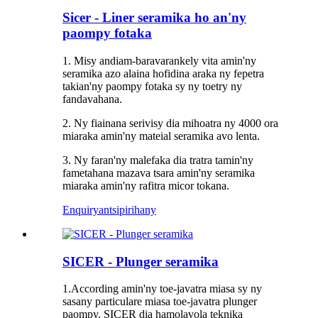
Sicer - Liner seramika ho an'ny
paompy fotaka
1. Misy andiam-baravarankely vita amin'ny
seramika azo alaina hofidina araka ny fepetra
takian'ny paompy fotaka sy ny toetry ny
fandavahana.
2. Ny fiainana serivisy dia mihoatra ny 4000 ora
miaraka amin'ny mateial seramika avo lenta.
3. Ny faran'ny malefaka dia tratra tamin'ny
fametahana mazava tsara amin'ny seramika
miaraka amin'ny rafitra micor tokana.
Enquiry
antsipirihany
SICER - Plunger seramika
1.According amin'ny toe-javatra miasa sy ny
sasany particulare miasa toe-javatra plunger
paompy, SICER dia hamolavola teknika