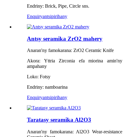
Endriny: Brick, Pipe, Circle sns.
Enquiry
antsipirihany
Antsy seramika ZrO2 mahery
Anaran'ny famokarana: ZrO2 Ceramic Knife
Akora: Yttria Zirconia efa miorina amin'ny
ampahany
Loko: Fotsy
Endriny: namboarina
Enquiry
antsipirihany
Taratasy seramika Al2O3
Anaran'ny famokarana: Al2O3 Wear-resistance