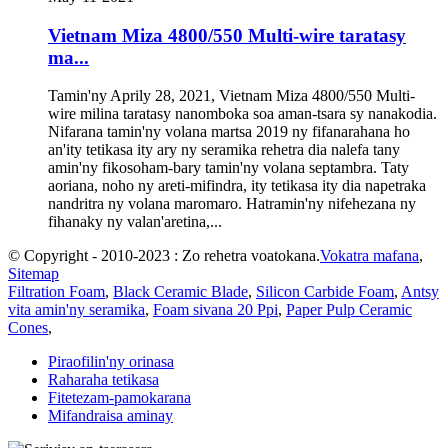
Vietnam Miza 4800/550 Multi-wire taratasy
ma...
Tamin'ny Aprily 28, 2021, Vietnam Miza 4800/550 Multi-
wire milina taratasy nanomboka soa aman-tsara sy nanakodia.
Nifarana tamin'ny volana martsa 2019 ny fifanarahana ho
an'ity tetikasa ity ary ny seramika rehetra dia nalefa tany
amin'ny fikosoham-bary tamin'ny volana septambra. Taty
aoriana, noho ny areti-mifindra, ity tetikasa ity dia napetraka
nandritra ny volana maromaro. Hatramin'ny nifehezana ny
fihanaky ny valan'aretina,...
© Copyright - 2010-2023 : Zo rehetra voatokana.
Vokatra mafana
,
Sitemap
Filtration Foam
,
Black Ceramic Blade
,
Silicon Carbide Foam
,
Antsy
vita amin'ny seramika
,
Foam sivana 20 Ppi
,
Paper Pulp Ceramic
Cones
,
Piraofilin'ny orinasa
Raharaha tetikasa
Fitetezam-pamokarana
Mifandraisa aminay