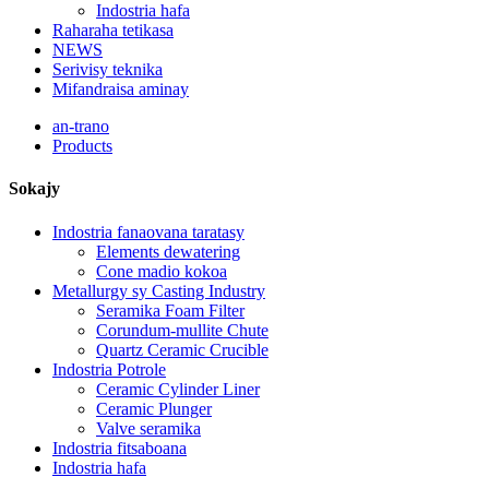
Indostria hafa
Raharaha tetikasa
NEWS
Serivisy teknika
Mifandraisa aminay
an-trano
Products
Sokajy
Indostria fanaovana taratasy
Elements dewatering
Cone madio kokoa
Metallurgy sy Casting Industry
Seramika Foam Filter
Corundum-mullite Chute
Quartz Ceramic Crucible
Indostria Potrole
Ceramic Cylinder Liner
Ceramic Plunger
Valve seramika
Indostria fitsaboana
Indostria hafa