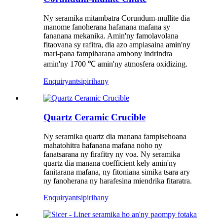
Ny seramika mitambatra Corundum-mullite dia
manome fanoherana hafanana mafana sy
fananana mekanika. Amin'ny famolavolana
fitaovana sy rafitra, dia azo ampiasaina amin'ny
mari-pana fampiharana ambony indrindra
amin'ny 1700 ℃ amin'ny atmosfera oxidizing.
Enquiry
antsipirihany
Quartz Ceramic Crucible
Ny seramika quartz dia manana fampisehoana
mahatohitra hafanana mafana noho ny
fanatsarana ny firafitry ny voa. Ny seramika
quartz dia manana coefficient kely amin'ny
fanitarana mafana, ny fitoniana simika tsara ary
ny fanoherana ny harafesina miendrika fitaratra.
Enquiry
antsipirihany