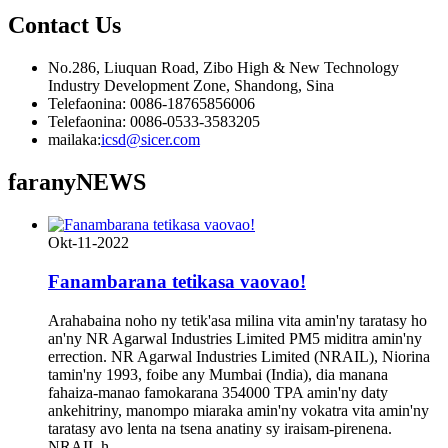
Contact
Us
No.286, Liuquan Road, Zibo High & New Technology
Industry Development Zone, Shandong, Sina
Telefaonina: 0086-18765856006
Telefaonina: 0086-0533-3583205
mailaka:
icsd@sicer.com
farany
NEWS
Okt-11-2022
Fanambarana tetikasa vaovao!
Arahabaina noho ny tetik'asa milina vita amin'ny taratasy ho
an'ny NR Agarwal Industries Limited PM5 miditra amin'ny
errection. NR Agarwal Industries Limited (NRAIL), Niorina
tamin'ny 1993, foibe any Mumbai (India), dia manana
fahaiza-manao famokarana 354000 TPA amin'ny daty
ankehitriny, manompo miaraka amin'ny vokatra vita amin'ny
taratasy avo lenta na tsena anatiny sy iraisam-pirenena.
NRAIL h...