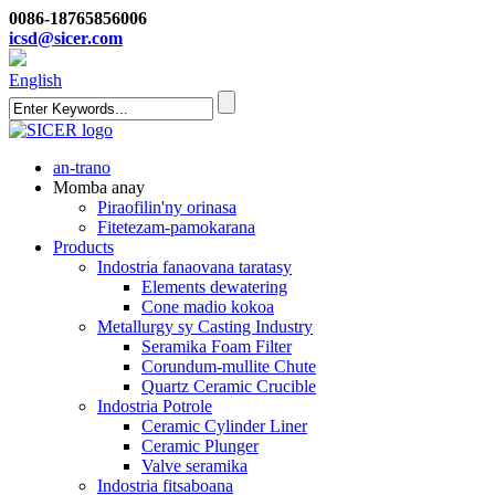
0086-18765856006
icsd@sicer.com
English
an-trano
Momba anay
Piraofilin'ny orinasa
Fitetezam-pamokarana
Products
Indostria fanaovana taratasy
Elements dewatering
Cone madio kokoa
Metallurgy sy Casting Industry
Seramika Foam Filter
Corundum-mullite Chute
Quartz Ceramic Crucible
Indostria Potrole
Ceramic Cylinder Liner
Ceramic Plunger
Valve seramika
Indostria fitsaboana