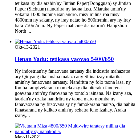
tetikasa ity dia arahin'ny Jintian Paper(Dongguan) sy Jintian
Paper (Sichuan) nandritra ny taona lasa. Miaraka amin'ny
vokatra 1000 taonina isan'andro, misy milina roa misy
4800mm ny sakany, ny iray natao ho 500m/min, ary ny iray
hafa 750m/min. Ny Paper mahcine dia naorin'i Hangzhou
North ...
Okt-13-2021
Henan Yadu: tetikasa vaovao 5400/650
Ny indostrian'ny fanaovana taratasy dia indostria mahazatra
ary Qinyang dia tanàna malaza any Shina izay mitarika
amin'ny fanaovana taratasy. Nandritra ny folo taona lasa, ny
fomba fampivelarana mamela azy dia niteraka fanerena
goavana amin'ny fiarovana ny tontolo iainana. Na izany aza,
taorian'ny ezaka nandritra ny taona maro momba ny
fanavaozana ny fitaovana sy ny famokarana maitso, dia nahita
fanatsarana ny kalitao amin'ny sehatra feno izahay. Araka
izany,...
May-11-2021