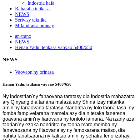
Indostria hafa
Raharaha tetikasa
NEWS
Serivisy teknika
Mifandraisa aminay
an-trano
NEWS
Henan Yadu: tetikasa vaovao 5400/650
NEWS
Vaovaon'ny orinasa
Henan Yadu: tetikasa vaovao 5400/650
Ny indostrian'ny fanaovana taratasy dia indostria mahazatra
ary Qinyang dia tanàna malaza any Shina izay mitarika
amin'ny fanaovana taratasy. Nandritra ny folo taona lasa, ny
fomba fampivelarana mamela azy dia niteraka fanerena
goavana amin'ny fiarovana ny tontolo iainana. Na izany aza,
taorian'ny ezaka nandritra ny taona maro momba ny
fanavaozana ny fitaovana sy ny famokarana maitso, dia
nahita fanatsarana ny kalitao amin'ny sehatra feno izahay.