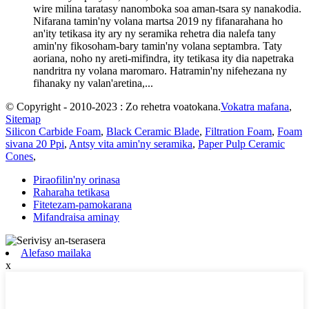
wire milina taratasy nanomboka soa aman-tsara sy nanakodia.
Nifarana tamin'ny volana martsa 2019 ny fifanarahana ho
an'ity tetikasa ity ary ny seramika rehetra dia nalefa tany
amin'ny fikosoham-bary tamin'ny volana septambra. Taty
aoriana, noho ny areti-mifindra, ity tetikasa ity dia napetraka
nandritra ny volana maromaro. Hatramin'ny nifehezana ny
fihanaky ny valan'aretina,...
© Copyright - 2010-2023 : Zo rehetra voatokana.
Vokatra mafana
,
Sitemap
Silicon Carbide Foam
,
Black Ceramic Blade
,
Filtration Foam
,
Foam
sivana 20 Ppi
,
Antsy vita amin'ny seramika
,
Paper Pulp Ceramic
Cones
,
Piraofilin'ny orinasa
Raharaha tetikasa
Fitetezam-pamokarana
Mifandraisa aminay
Alefaso mailaka
x