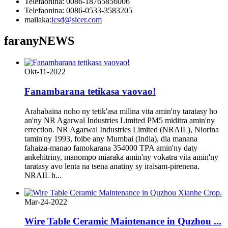
Telefaonina: 0086-18765856006
Telefaonina: 0086-0533-3583205
mailaka:
icsd@sicer.com
farany
NEWS
Okt-11-2022
Fanambarana tetikasa vaovao!
Arahabaina noho ny tetik'asa milina vita amin'ny taratasy ho
an'ny NR Agarwal Industries Limited PM5 miditra amin'ny
errection. NR Agarwal Industries Limited (NRAIL), Niorina
tamin'ny 1993, foibe any Mumbai (India), dia manana
fahaiza-manao famokarana 354000 TPA amin'ny daty
ankehitriny, manompo miaraka amin'ny vokatra vita amin'ny
taratasy avo lenta na tsena anatiny sy iraisam-pirenena.
NRAIL h...
Mar-24-2022
Wire Table Ceramic Maintenance in Quzhou ...