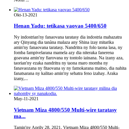
Okt-13-2021
Henan Yadu: tetikasa vaovao 5400/650
Ny indostrian'ny fanaovana taratasy dia indostria mahazatra
ary Qinyang dia tanàna malaza any Shina izay mitarika
amin'ny fanaovana taratasy. Nandritra ny folo taona lasa, ny
fomba fampivelarana mamela azy dia niteraka fanerena
goavana amin'ny fiarovana ny tontolo iainana. Na izany aza,
taorian'ny ezaka nandritra ny taona maro momba ny
fanavaozana ny fitaovana sy ny famokarana maitso, dia nahita
fanatsarana ny kalitao amin'ny sehatra feno izahay. Araka
izany,...
May-11-2021
Vietnam Miza 4800/550 Multi-wire taratasy
ma...
Tamin'ny Aprily 28, 2021, Vietnam Miza 4800/550 Multi-