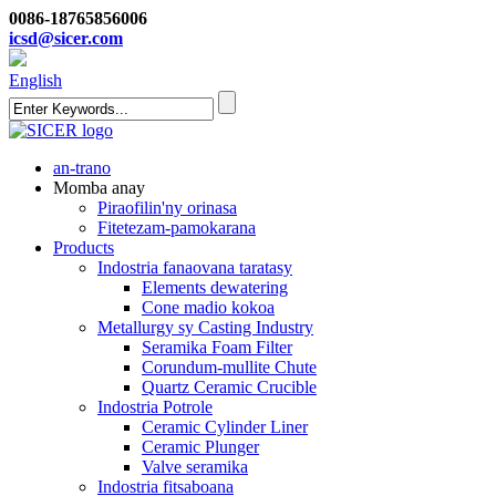
0086-18765856006
icsd@sicer.com
English
an-trano
Momba anay
Piraofilin'ny orinasa
Fitetezam-pamokarana
Products
Indostria fanaovana taratasy
Elements dewatering
Cone madio kokoa
Metallurgy sy Casting Industry
Seramika Foam Filter
Corundum-mullite Chute
Quartz Ceramic Crucible
Indostria Potrole
Ceramic Cylinder Liner
Ceramic Plunger
Valve seramika
Indostria fitsaboana