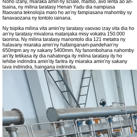
Noho izany, miaraka amin'ny sclale, maitso, avo lenta ao an-
tsaina, ny milina taratasy Henan Yadu dia nampiasa
fitaovana teknolojia maro ho an'ny fampiasana mahomby sy
fanavaozana ny tontolo iainana.
Ny tsipika milina vita amin'ny taratasy vaovao izay vita dia ho
an'ny taratasy mivalona matanjaka misy vokatra 150.000
taonina. Ny milina taratasy manontolo dia 121 metatra ny
halavany miaraka amin'ny hafainganam-pandehan'ny
650mpm ary ny sakany 5400mm. Ny fanombohana nahomby
an'ity tetikasa ity dia nahatonga ity milina taratasy ity ho
lehibe indrindra amin'ity faritra ity miaraka amin'ny sakany
lava indrindra, haingana indrindra.