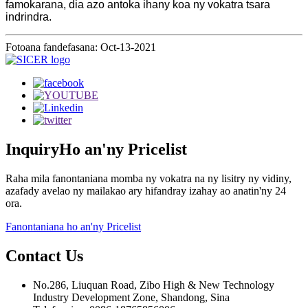
famokarana, dia azo antoka ihany koa ny vokatra tsara
indrindra.
Fotoana fandefasana: Oct-13-2021
Inquiry
Ho an'ny Pricelist
Raha mila fanontaniana momba ny vokatra na ny lisitry ny vidiny,
azafady avelao ny mailakao ary hifandray izahay ao anatin'ny 24
ora.
Fanontaniana ho an'ny Pricelist
Contact
Us
No.286, Liuquan Road, Zibo High & New Technology
Industry Development Zone, Shandong, Sina