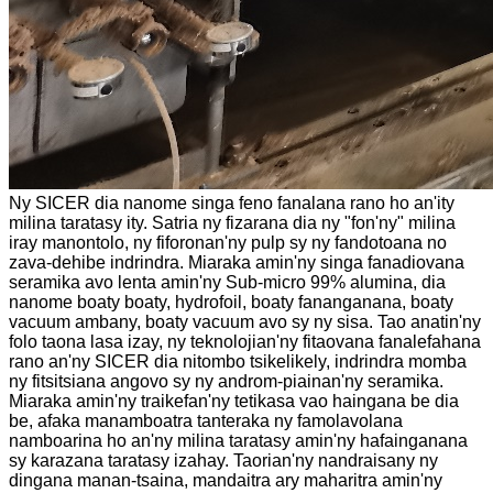
Ny SICER dia nanome singa feno fanalana rano ho an'ity
milina taratasy ity. Satria ny fizarana dia ny "fon'ny" milina
iray manontolo, ny fiforonan'ny pulp sy ny fandotoana no
zava-dehibe indrindra. Miaraka amin'ny singa fanadiovana
seramika avo lenta amin'ny Sub-micro 99% alumina, dia
nanome boaty boaty, hydrofoil, boaty fananganana, boaty
vacuum ambany, boaty vacuum avo sy ny sisa. Tao anatin'ny
folo taona lasa izay, ny teknolojian'ny fitaovana fanalefahana
rano an'ny SICER dia nitombo tsikelikely, indrindra momba
ny fitsitsiana angovo sy ny androm-piainan'ny seramika.
Miaraka amin'ny traikefan'ny tetikasa vao haingana be dia
be, afaka manamboatra tanteraka ny famolavolana
namboarina ho an'ny milina taratasy amin'ny hafainganana
sy karazana taratasy izahay. Taorian'ny nandraisany ny
dingana manan-tsaina, mandaitra ary maharitra amin'ny