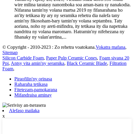
wire milina taratasy nanomboka soa aman-tsara sy nanakodia.
Nifarana tamin'ny volana martsa 2019 ny fifanarahana ho
an'ity tetikasa ity ary ny seramika rehetra dia nalefa tany
amin'ny fikosoham-bary tamin'ny volana septambra. Taty
aoriana, noho ny areti-mifindra, ity tetikasa ity dia napetraka
nandritra ny volana maromaro. Hatramin'ny nifehezana ny
fihanaky ny valan'aretina,...
© Copyright - 2010-2023 : Zo rehetra voatokana.
Vokatra mafana
,
Sitemap
Silicon Carbide Foam
,
Paper Pulp Ceramic Cones
,
Foam sivana 20
Ppi
,
Antsy vita amin'ny seramika
,
Black Ceramic Blade
,
Filtration
Foam
,
Piraofilin'ny orinasa
Raharaha tetikasa
Fitetezam-pamokarana
Mifandraisa aminay
Alefaso mailaka
x