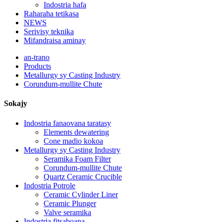
Indostria hafa
Raharaha tetikasa
NEWS
Serivisy teknika
Mifandraisa aminay
an-trano
Products
Metallurgy sy Casting Industry
Corundum-mullite Chute
Sokajy
Indostria fanaovana taratasy
Elements dewatering
Cone madio kokoa
Metallurgy sy Casting Industry
Seramika Foam Filter
Corundum-mullite Chute
Quartz Ceramic Crucible
Indostria Potrole
Ceramic Cylinder Liner
Ceramic Plunger
Valve seramika
Indostria fitsaboana