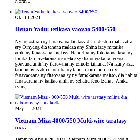
North ...
Okt-13-2021
Henan Yadu: tetikasa vaovao 5400/650
Ny indostrian'ny fanaovana taratasy dia indostria mahazatra
ary Qinyang dia tanàna malaza any Shina izay mitarika
amin'ny fanaovana taratasy. Nandritra ny folo taona lasa, ny
fomba fampivelarana mamela azy dia niteraka fanerena
goavana amin'ny fiarovana ny tontolo iainana. Na izany aza,
taorian'ny ezaka nandritra ny taona maro momba ny
fanavaozana ny fitaovana sy ny famokarana maitso, dia nahita
fanatsarana ny kalitao amin'ny sehatra feno izahay. Araka
izany,...
May-11-2021
Vietnam Miza 4800/550 Multi-wire taratasy
ma...
Tamin'ny Aprily 28, 2021, Vietnam Miza 4800/550 Multi-