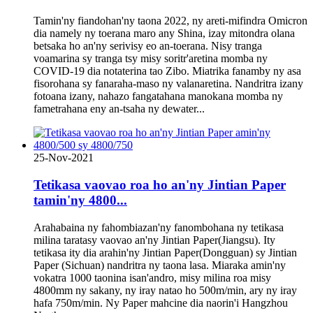
Tamin'ny fiandohan'ny taona 2022, ny areti-mifindra Omicron
dia namely ny toerana maro any Shina, izay mitondra olana
betsaka ho an'ny serivisy eo an-toerana. Nisy tranga
voamarina sy tranga tsy misy soritr'aretina momba ny
COVID-19 dia notaterina tao Zibo. Miatrika fanamby ny asa
fisorohana sy fanaraha-maso ny valanaretina. Nandritra izany
fotoana izany, nahazo fangatahana manokana momba ny
fametrahana eny an-tsaha ny dewater...
25-Nov-2021
Tetikasa vaovao roa ho an'ny Jintian Paper
tamin'ny 4800...
Arahabaina ny fahombiazan'ny fanombohana ny tetikasa
milina taratasy vaovao an'ny Jintian Paper(Jiangsu). Ity
tetikasa ity dia arahin'ny Jintian Paper(Dongguan) sy Jintian
Paper (Sichuan) nandritra ny taona lasa. Miaraka amin'ny
vokatra 1000 taonina isan'andro, misy milina roa misy
4800mm ny sakany, ny iray natao ho 500m/min, ary ny iray
hafa 750m/min. Ny Paper mahcine dia naorin'i Hangzhou