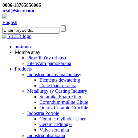
0086-18765856006
icsd@sicer.com
English
an-trano
Momba anay
Piraofilin'ny orinasa
Fitetezam-pamokarana
Products
Indostria fanaovana taratasy
Elements dewatering
Cone madio kokoa
Metallurgy sy Casting Industry
Seramika Foam Filter
Corundum-mullite Chute
Quartz Ceramic Crucible
Indostria Potrole
Ceramic Cylinder Liner
Ceramic Plunger
Valve seramika
Indostria fitsaboana