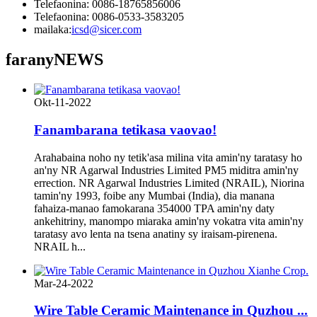
Telefaonina: 0086-18765856006
Telefaonina: 0086-0533-3583205
mailaka:
icsd@sicer.com
farany
NEWS
Okt-11-2022
Fanambarana tetikasa vaovao!
Arahabaina noho ny tetik'asa milina vita amin'ny taratasy ho
an'ny NR Agarwal Industries Limited PM5 miditra amin'ny
errection. NR Agarwal Industries Limited (NRAIL), Niorina
tamin'ny 1993, foibe any Mumbai (India), dia manana
fahaiza-manao famokarana 354000 TPA amin'ny daty
ankehitriny, manompo miaraka amin'ny vokatra vita amin'ny
taratasy avo lenta na tsena anatiny sy iraisam-pirenena.
NRAIL h...
Mar-24-2022
Wire Table Ceramic Maintenance in Quzhou ...