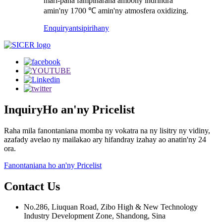
mari-pana fampiharana ambony indrindra
amin'ny 1700 ℃ amin'ny atmosfera oxidizing.
Enquiry
antsipirihany
Inquiry
Ho an'ny Pricelist
Raha mila fanontaniana momba ny vokatra na ny lisitry ny vidiny,
azafady avelao ny mailakao ary hifandray izahay ao anatin'ny 24
ora.
Fanontaniana ho an'ny Pricelist
Contact
Us
No.286, Liuquan Road, Zibo High & New Technology
Industry Development Zone, Shandong, Sina