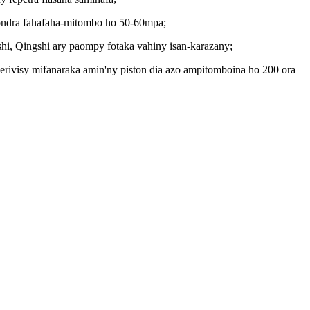
itondra fahafaha-mitombo ho 50-60mpa;
shi, Qingshi ary paompy fotaka vahiny isan-karazany;
 serivisy mifanaraka amin'ny piston dia azo ampitomboina ho 200 ora