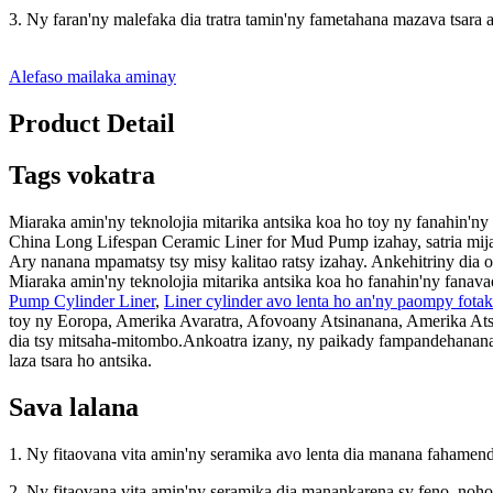
3. Ny faran'ny malefaka dia tratra tamin'ny fametahana mazava tsara 
Alefaso mailaka aminay
Product Detail
Tags vokatra
Miaraka amin'ny teknolojia mitarika antsika koa ho toy ny fanahin'n
China Long Lifespan Ceramic Liner for Mud Pump izahay, satria mij
Ary nanana mpamatsy tsy misy kalitao ratsy izahay. Ankehitriny dia 
Miaraka amin'ny teknolojia mitarika antsika koa ho fanahin'ny fanav
Pump Cylinder Liner
,
Liner cylinder avo lenta ho an'ny paompy fota
toy ny Eoropa, Amerika Avaratra, Afovoany Atsinanana, Amerika Atsim
dia tsy mitsaha-mitombo.Ankoatra izany, ny paikady fampandehanana m
laza tsara ho antsika.
Sava lalana
1. Ny fitaovana vita amin'ny seramika avo lenta dia manana fahamendr
2. Ny fitaovana vita amin'ny seramika dia manankarena sy feno, noho 