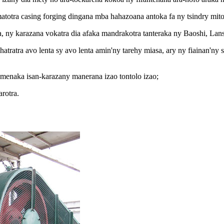
matotra casing forging dingana mba hahazoana antoka fa ny tsindry m
, ny karazana vokatra dia afaka mandrakotra tanteraka ny Baoshi, Lan
tratra avo lenta sy avo lenta amin'ny tarehy miasa, ary ny fiainan'ny
menaka isan-karazany manerana izao tontolo izao;
arotra.