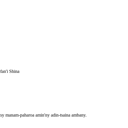
fan'i Shina
a tsy manam-paharoa amin'ny adin-tsaina ambany.