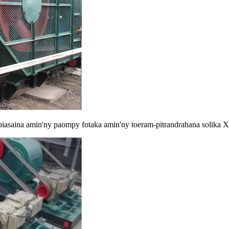
iasaina amin'ny paompy fotaka amin'ny toeram-pitrandrahana solika X