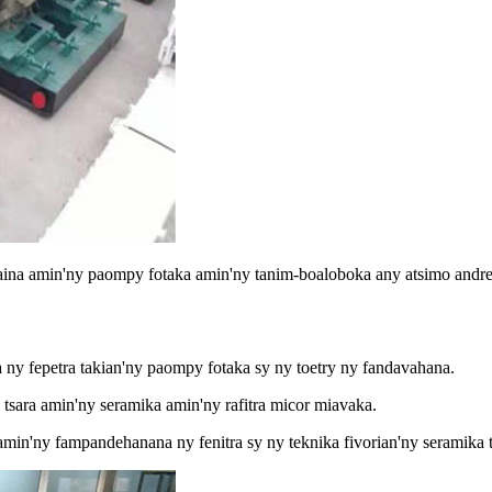
ina amin'ny paompy fotaka amin'ny tanim-boaloboka any atsimo andre
a ny fepetra takian'ny paompy fotaka sy ny toetry ny fandavahana.
tsara amin'ny seramika amin'ny rafitra micor miavaka.
 amin'ny fampandehanana ny fenitra sy ny teknika fivorian'ny seramik