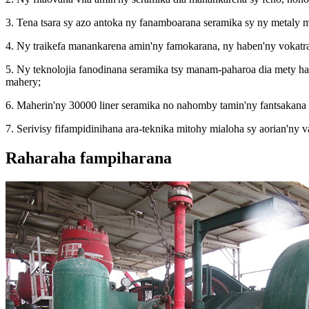
3. Tena tsara sy azo antoka ny fanamboarana seramika sy ny metaly 
4. Ny traikefa manankarena amin'ny famokarana, ny haben'ny vokatra
5. Ny teknolojia fanodinana seramika tsy manam-paharoa dia mety haha
mahery;
6. Maherin'ny 30000 liner seramika no nahomby tamin'ny fantsakana 
7. Serivisy fifampidinihana ara-teknika mitohy mialoha sy aorian'ny v
Raharaha fampiharana