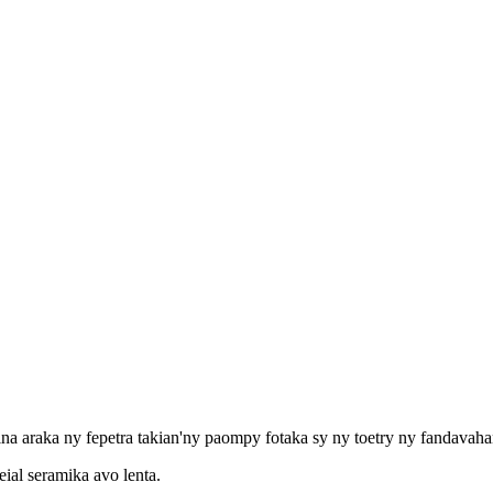
ina araka ny fepetra takian'ny paompy fotaka sy ny toetry ny fandavaha
ial seramika avo lenta.