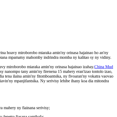
orina hoavy miroborobo miaraka amin'ny orinasa hajainao ho an'ny
mpiana mpamatsy mahomby indrindra momba ny kalitao sy ny vidiny.
oavy miroborobo miaraka amin'ny orinasa hajainao izahay.
China Mud
 sy nanompo tany amin'ny firenena 15 mahery eran'izao tontolo izao,
a tena ilaina amin'ny fitomboantsika, ny fivoaran'ny vokatra vaovao
vin'ny mpanjifantsika. Ny serivisy lehibe ihany koa dia mitondra
a mahery ny fiainana serivisy;
y fepetra fiasana samihafa;