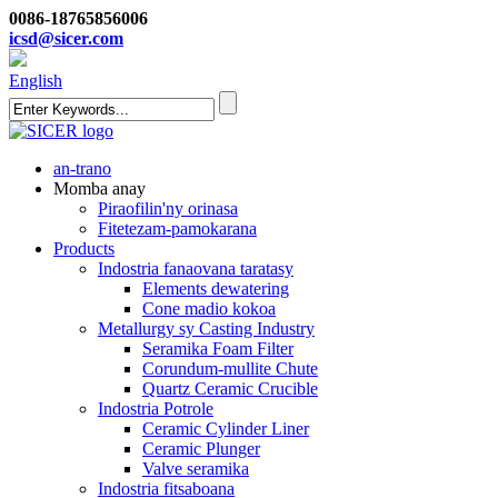
0086-18765856006
icsd@sicer.com
English
an-trano
Momba anay
Piraofilin'ny orinasa
Fitetezam-pamokarana
Products
Indostria fanaovana taratasy
Elements dewatering
Cone madio kokoa
Metallurgy sy Casting Industry
Seramika Foam Filter
Corundum-mullite Chute
Quartz Ceramic Crucible
Indostria Potrole
Ceramic Cylinder Liner
Ceramic Plunger
Valve seramika
Indostria fitsaboana