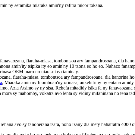
amin'ny seramika miaraka amin'ny rafitra micor tokana.
y fanavaozana, fiaraha-miasa, tombontsoa ary fampandrosoana, dia han
anona amin'ity tsipika ity eo amin'ny 10 taona eo ho eo. Nahazo fana
orinasa OEM maro no niara-niasa taminay.
aozana, fiaraha-miasa, tombontsoa ary fampandrosoana, dia hanorina h
ka
, Miaraka amin'ny fitomboan'ny orinasa, ankehitriny ny entana amidy
o, Azia Atsimo sy ny sisa. Rehefa mitadidy isika fa ny fanavaozana di
ora sy mahomby, vokatra avo lenta sy vidiny mifaninana no tena tadia
ehana avo sy fanoherana tsara, noho izany dia mety hahatratra 4000 or
izany dia mety ho ara-toekarena kokoa ny fifantenana ara-nofo araka n