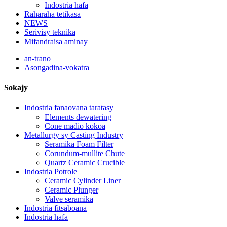
Indostria hafa
Raharaha tetikasa
NEWS
Serivisy teknika
Mifandraisa aminay
an-trano
Asongadina-vokatra
Sokajy
Indostria fanaovana taratasy
Elements dewatering
Cone madio kokoa
Metallurgy sy Casting Industry
Seramika Foam Filter
Corundum-mullite Chute
Quartz Ceramic Crucible
Indostria Potrole
Ceramic Cylinder Liner
Ceramic Plunger
Valve seramika
Indostria fitsaboana
Indostria hafa