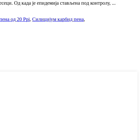
сеци. Од када је епидемија стављена под контролу, ...
пена од 20 Ppi
,
Силицијум карбид пена
,