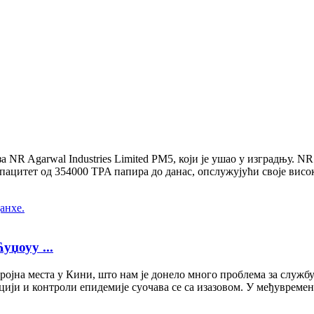
NR Agarwal Industries Limited PM5, који је ушао у изградњу. NR A
ацитет од 354000 TPA папира до данас, опслужујући своје висо
џоуу ...
ројна места у Кини, што нам је донело много проблема за служб
ији и контроли епидемије суочава се са изазовом. У међувремену