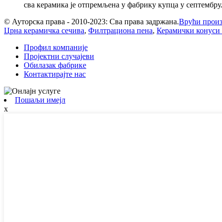
сва керамика је отпремљена у фабрику купца у септембру. 
© Ауторска права - 2010-2023: Сва права задржана.
Врући прои
Црна керамичка сечива
,
Филтрациона пена
,
Керамички конуси 
Профил компаније
Пројектни случајеви
Обилазак фабрике
Контактирајте нас
Пошаљи имејл
x