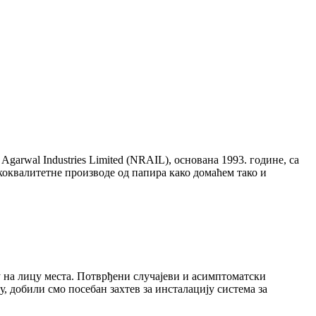
garwal Industries Limited (NRAIL), основана 1993. године, са
коквалитетне производе од папира како домаћем тако и
у на лицу места. Потврђени случајеви и асимптоматски
, добили смо посебан захтев за инсталацију система за