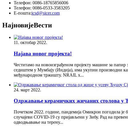
Телефон: 0086-18765856006
Телефон: 0086-0533-3583205
Е-пошта:
icsd@sicer.com
Најновије
Вести
11. октобар 2022.
Најава новог пројекта!
Честитамо на новоизграђеном пројекту машине за папир за 
седиштем у Мумбају (Индија), има укупни производни кап
међународном тржишту. NRAIL х...
24. март 2022.
Одржавање керамичких жичаних столова у Ћу
Почетком 2022. године, пандемија Омикрон погодила је б
случајеви COVID-19 су пријављени у Зибу. Рад на превенц
одводњавање на терену...