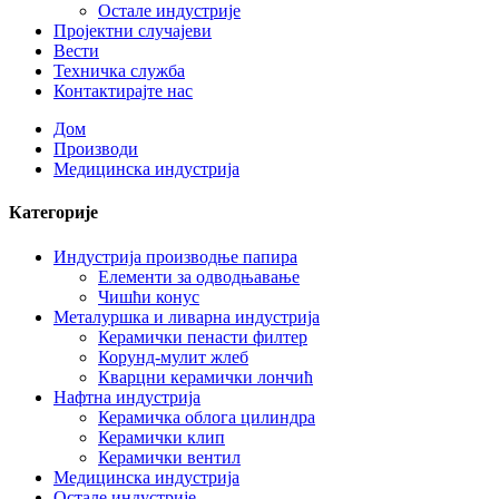
Остале индустрије
Пројектни случајеви
Вести
Техничка служба
Контактирајте нас
Дом
Производи
Медицинска индустрија
Категорије
Индустрија производње папира
Елементи за одводњавање
Чишћи конус
Металуршка и ливарна индустрија
Керамички пенасти филтер
Корунд-мулит жлеб
Кварцни керамички лончић
Нафтна индустрија
Керамичка облога цилиндра
Керамички клип
Керамички вентил
Медицинска индустрија
Остале индустрије