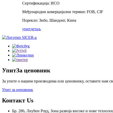
Сертификација: ИСО
Међународни комерцијални термин: FOB, CIF
Порекло: Зибо, Шандонг, Кина
упит
детаљ
Упит
За ценовник
За упите о нашим производима или ценовнику, оставите нам сво
Упит за ценовник
Контакт
Us
Бр. 286, Лиућен Роуд, Зона развоја високе и нове технол