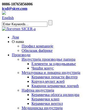
0086-18765856006
icsd@sicer.com
English
Дом
О нама
Профил компаније
Обилазак фабрике
Производи
Индустрија производње папира
Елементи за одводњавање
Чишћи конус
Металуршка и ливарна индустрија
Керамички пенасти филтер
Корунд-мулит жлеб
Кварцни керамички лончић
Нафтна индустрија
Керамичка облога цилиндра
Керамички клип
Керамички вентил
Медицинска индустрија