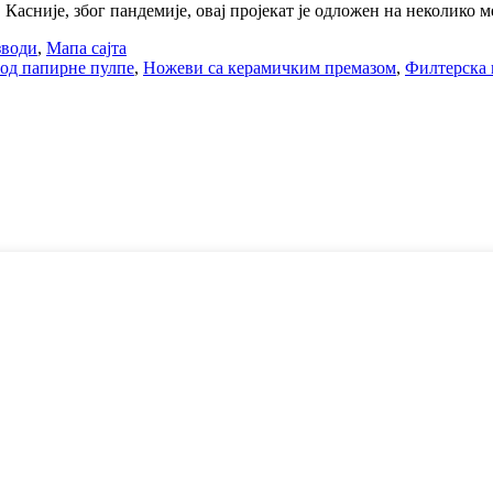
Касније, због пандемије, овај пројекат је одложен на неколико ме
зводи
,
Мапа сајта
од папирне пулпе
,
Ножеви са керамичким премазом
,
Филтерска 