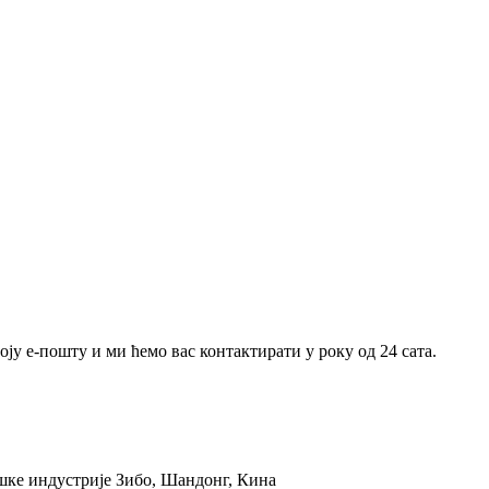
ју е-пошту и ми ћемо вас контактирати у року од 24 сата.
ошке индустрије Зибо, Шандонг, Кина