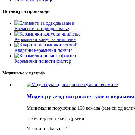
Истакнути производи
Елементи за одводњавање
Керамички конус за чишћење
Кварцни керамички лончић
Керамички пенасти филтер
Медицинска индустрија
Модел руке од нитрилне гуме и керамик
Минимална поруџбина: 100 комада (зависи од вели
Транспортни пакет: Дрвени
Услови плаћања: Т/Т