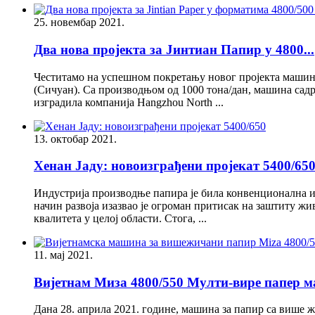
25. новембар 2021.
Два нова пројекта за Јинтиан Папир у 4800...
Честитамо на успешном покретању новог пројекта машине за
(Сичуан). Са производњом од 1000 тона/дан, машина садрж
изградила компанија Hangzhou North ...
13. октобар 2021.
Хенан Јаду: новоизграђени пројекат 5400/65
Индустрија производње папира је била конвенционална ин
начин развоја изазвао је огроман притисак на заштиту 
квалитета у целој области. Стога, ...
11. мај 2021.
Вијетнам Миза 4800/550 Мулти-вире папер ма
Дана 28. априла 2021. године, машина за папир са више ж