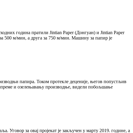
одних година пратили Jintian Paper (Донгуан) и Jintian Paper
а 500 м/мин, а друга за 750 м/мин. Машину за папир је
роизводњи папира. Током протекле деценије, његов попустљив
ји опреме и озелењавању производње, видели побољшање
а. Уговор за овај пројекат је закључен у марту 2019. године, а