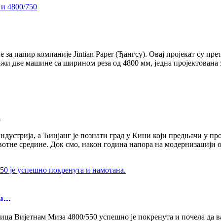
 папир компаније Jintian Paper (Ђангсу). Овај пројекат су претх
и две машине са ширином реза од 4800 мм, једна пројектована з
0
дустрија, а Ћинјанг је познати град у Кини који предњачи у п
животне средине. Док смо, након година напора на модернизаци
...
ица Вијетнам Миза 4800/550 успешно је покренута и почела да ваљ