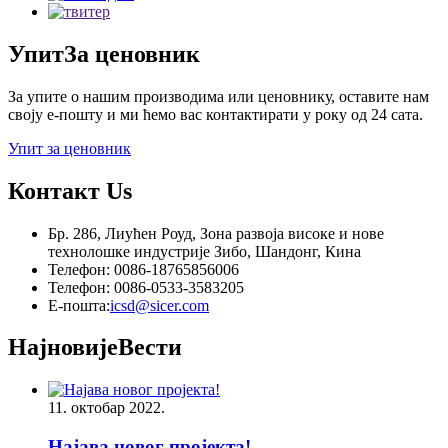
Упит
За ценовник
За упите о нашим производима или ценовнику, оставите нам
своју е-пошту и ми ћемо вас контактирати у року од 24 сата.
Упит за ценовник
Контакт
Us
Бр. 286, Лиућен Роуд, Зона развоја високе и нове
технолошке индустрије Зибо, Шандонг, Кина
Телефон: 0086-18765856006
Телефон: 0086-0533-3583205
Е-пошта:
icsd@sicer.com
Најновије
Вести
11. октобар 2022.
Најава новог пројекта!