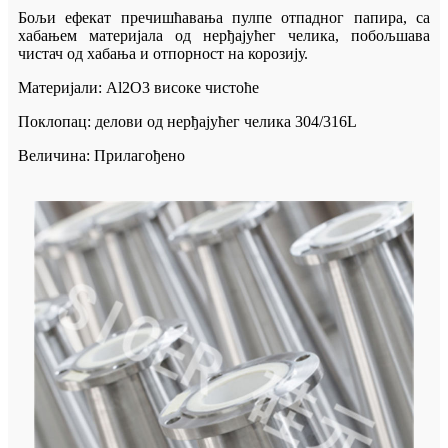
Бољи ефекат пречишћавања пулпе отпадног папира, са
хабањем материјала од нерђајућег челика, побољшава
чистач од хабања и отпорност на корозију.
Материјали: Al2O3 високе чистоће
Поклопац: делови од нерђајућег челика 304/316L
Величина: Прилагођено