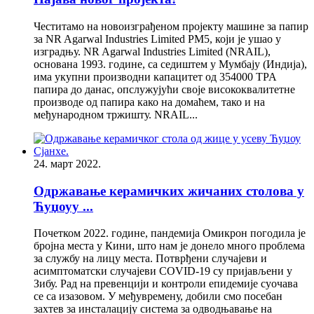
Честитамо на новоизграђеном пројекту машине за папир
за NR Agarwal Industries Limited PM5, који је ушао у
изградњу. NR Agarwal Industries Limited (NRAIL),
основана 1993. године, са седиштем у Мумбају (Индија),
има укупни производни капацитет од 354000 TPA
папира до данас, опслужујући своје висококвалитетне
производе од папира како на домаћем, тако и на
међународном тржишту. NRAIL...
24. март 2022.
Одржавање керамичких жичаних столова у
Ћуџоуу ...
Почетком 2022. године, пандемија Омикрон погодила је
бројна места у Кини, што нам је донело много проблема
за службу на лицу места. Потврђени случајеви и
асимптоматски случајеви COVID-19 су пријављени у
Зибу. Рад на превенцији и контроли епидемије суочава
се са изазовом. У међувремену, добили смо посебан
захтев за инсталацију система за одводњавање на