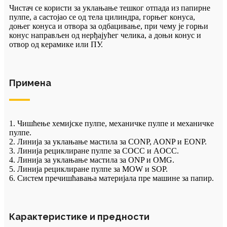
Чистач се користи за уклањање тешког отпада из папирне
пулпе, а састојао се од тела цилиндра, горњег конуса,
доњег конуса и отвора за одбацивање, при чему је горњи
конус направљен од нерђајућег челика, а доњи конус и
отвор од керамике или ПУ.
Примена
1. Чишћење хемијске пулпе, механичке пулпе и механичке
пулпе.
2. Линија за уклањање мастила за CONP, AONP и EONP.
3. Линија рециклиране пулпе за COCC и AOCC.
4. Линија за уклањање мастила за ONP и OMG.
5. Линија рециклиране пулпе за MOW и SOP.
6. Систем пречишћавања материјала пре машине за папир.
Карактеристике и предности