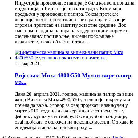
Индустрија производње папира је била конвенционална
индустрија, а Ћинјанг је познати град у Кини који
предњачи у производњи папира. Током протекле
деценије, његов попустљив начин развоја изазвао је
огроман притисак на заштиту животне средине. Док
смо, након година напора на модернизацији опреме и
озелењавању производње, видели побољшање
квалитета у целој области. Стога, ...
11. мај 2021.
Вијетнам Миза 4800/550 Мулти-вире папер
ма...
Дана 28. априла 2021. године, машина за папир са више
жица Вијетнам Миза 4800/550 успешно је покренута и
почела да ваља. Уговор за овај пројекат је закључен у
марту 2019. године, а сва керамика је отпремљена у
фабрику купца у септембру. Касније, због пандемије,
овај пројекат је одложен на неколико месеци. Од када је
епидемија стављена под контролу, ...
© Ауторска права - 2010-2023: Сва права задржана.
Врући