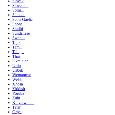
Slovak
Slovenian
Somali
Samoan
Scots Gaelic
Shona
Sindhi
Sundanese
Swahili
Tajik
Tamil
Telugu
Thai
Ukrainian
Urdu
Uzbek
Vietnamese
Welsh
Xhosa
Yiddish
Yoruba
Zulu
Kinyarwanda
Tatar
Oriya