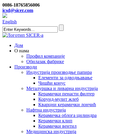
0086-18765856006
icsd@sicer.com
English
Дом
О нама
Профил компаније
Обилазак фабрике
Производи
Индустрија производње папира
Елементи за одводњавање
Чишћи конус
Металуршка и ливарна индустрија
Керамички пенасти филтер
Корунд-мулит жлеб
Кварцни керамички лончић
Нафтна индустрија
Керамичка облога цилиндра
Керамички клип
Керамички вентил
Медицинска индустрија