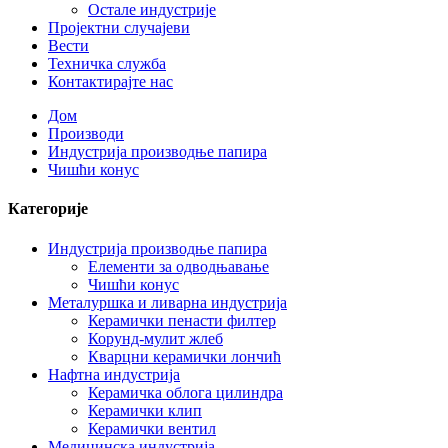
Остале индустрије
Пројектни случајеви
Вести
Техничка служба
Контактирајте нас
Дом
Производи
Индустрија производње папира
Чишћи конус
Категорије
Индустрија производње папира
Елементи за одводњавање
Чишћи конус
Металуршка и ливарна индустрија
Керамички пенасти филтер
Корунд-мулит жлеб
Кварцни керамички лончић
Нафтна индустрија
Керамичка облога цилиндра
Керамички клип
Керамички вентил
Медицинска индустрија