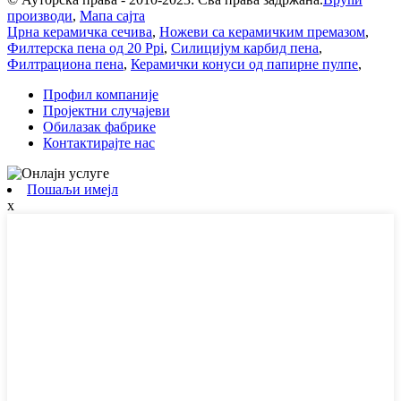
производи
,
Мапа сајта
Црна керамичка сечива
,
Ножеви са керамичким премазом
,
Филтерска пена од 20 Ppi
,
Силицијум карбид пена
,
Филтрациона пена
,
Керамички конуси од папирне пулпе
,
Профил компаније
Пројектни случајеви
Обилазак фабрике
Контактирајте нас
Пошаљи имејл
x