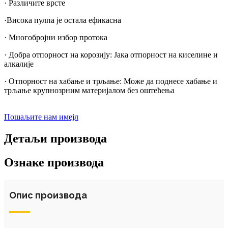
· Различите врсте
·Висока пулпа је остала ефикасна
· Многобројни избор протока
· Добра отпорност на корозију: Јака отпорност на киселине и
алкалије
· Отпорност на хабање и трљање: Може да поднесе хабање и
трљање крупнозрним материјалом без оштећења
Пошаљите нам имејл
Детаљи производа
Ознаке производа
Опис производа