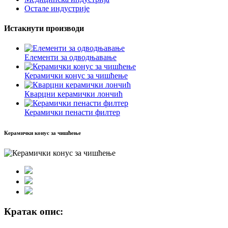
Остале индустрије
Истакнути производи
Елементи за одводњавање
Керамички конус за чишћење
Кварцни керамички лончић
Керамички пенасти филтер
Керамички конус за чишћење
Кратак опис: