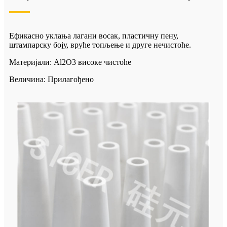
Ефикасно уклања лагани восак, пластичну пену,
штампарску боју, вруће топљење и друге нечистоће.
Материјали: Al2O3 високе чистоће
Величина: Прилагођено