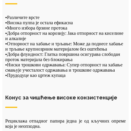
•
Различите врсте
•
Висока пулпа је остала ефикасна
•
Много избора брзине протока
•
Добра отпорност на корозију: Јака отпорност на киселине
и алкалије
•
Отпорност на хабање и трљање: Може да поднесе хабање
и трљање крупнозрним материјалом без оштећења
•
Добра флуидност: Глатка површина осигурава слободан
проток материјала без блокирања
•
Ниски трошкови одржавања: Супер отпорност на хабање
смањује учесталост одржавања и трошкове одржавања
•
Прудодуце као цртеж купаца
Конус за чишћење високе конзистенције
Рециклажа отпадног папира једна је од кључних опреме
која је неопходна.