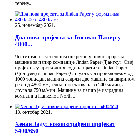
терену...
25. новембар 2021.
Два нова пројекта за Јинтиан Папир у
4800...
Честитамо на успешном покретању новог пројекта
машине за папир компаније Jintian Paper (Ђангсу). Овај
пројекат су претходних година пратили Jintian Paper
(Донгуан) и Jintian Paper (Сичуан). Са производњом од
1000 тона/дан, машина садржи две машине са ширином
реза од 4800 мм, једна пројектована за 500 м/мин, а
друга за 750 м/мин. Машину за папир је изградила
компанија Hangzhou North ...
13. октобар 2021.
Хенан Јаду: новоизграђени пројекат
5400/650