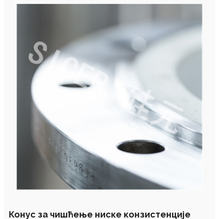
Конус за чишћење ниске конзистенције