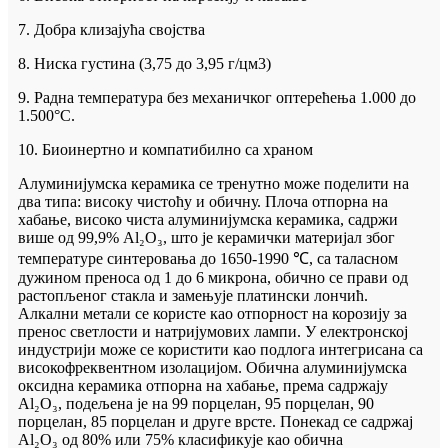
7. Добра клизајућа својства
8. Ниска густина (3,75 до 3,95 г/цм3)
9. Радна температура без механичког оптерећења 1.000 до
1.500°C.
10. Биоинертно и компатибилно са храном
Алуминијумска керамика се тренутно може поделити на
два типа: високу чистоћу и обичну. Плоча отпорна на
хабање, високо чиста алуминијумска керамика, садржи
више од 99,9% Al₂O₃, што је керамички материјал због
температуре синтеровања до 1650-1990 ℃, са таласном
дужином преноса од 1 до 6 микрона, обично се прави од
растопљеног стакла и замењује платински лончић.
Алкални метали се користе као отпорност на корозију за
пренос светлости и натријумових лампи. У електронској
индустрији може се користити као подлога интегрисана са
високофреквентном изолацијом. Обична алуминијумска
оксидна керамика отпорна на хабање, према садржају
Al₂O₃, подељена је на 99 порцелан, 95 порцелан, 90
порцелан, 85 порцелан и друге врсте. Понекад се садржај
Al₂O₃ од 80% или 75% класификује као обична