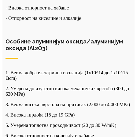
· Висока отпорност на хабање
· Отпорност на киселине и алкалије
Особине алуминијум оксида/алуминијум
оксида (Al2O3)
1. Веома добра електрична изолација (1x10^14 до 1x10^15
Ωcm)
2. Умерена до изузетно висока механичка чврстоћа (300 до
630 MPa)
3. Веома висока чврстоћа на притисак (2.000 до 4.000 MPa)
4. Висока тврдоћа (15 до 19 GPa)
5. Умерена топлотна проводљивост (20 до 30 W/mK)
6. Висока отпорност на корозију и хабање