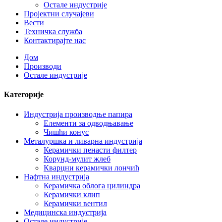
Остале индустрије
Пројектни случајеви
Вести
Техничка служба
Контактирајте нас
Дом
Производи
Остале индустрије
Категорије
Индустрија производње папира
Елементи за одводњавање
Чишћи конус
Металуршка и ливарна индустрија
Керамички пенасти филтер
Корунд-мулит жлеб
Кварцни керамички лончић
Нафтна индустрија
Керамичка облога цилиндра
Керамички клип
Керамички вентил
Медицинска индустрија
Остале индустрије