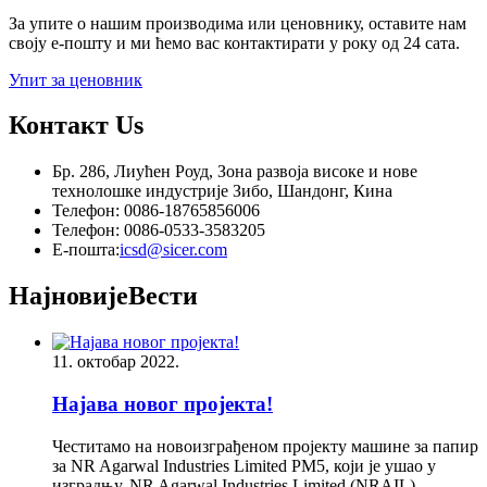
За упите о нашим производима или ценовнику, оставите нам
своју е-пошту и ми ћемо вас контактирати у року од 24 сата.
Упит за ценовник
Контакт
Us
Бр. 286, Лиућен Роуд, Зона развоја високе и нове
технолошке индустрије Зибо, Шандонг, Кина
Телефон: 0086-18765856006
Телефон: 0086-0533-3583205
Е-пошта:
icsd@sicer.com
Најновије
Вести
11. октобар 2022.
Најава новог пројекта!
Честитамо на новоизграђеном пројекту машине за папир
за NR Agarwal Industries Limited PM5, који је ушао у
изградњу. NR Agarwal Industries Limited (NRAIL),