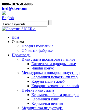
0086-18765856006
icsd@sicer.com
English
Дом
О нама
Профил компаније
Обилазак фабрике
Производи
Индустрија производње папира
Елементи за одводњавање
Чишћи конус
Металуршка и ливарна индустрија
Керамички пенасти филтер
Корунд-мулит жлеб
Кварцни керамички лончић
Нафтна индустрија
Керамичка облога цилиндра
Керамички клип
Керамички вентил
Медицинска индустрија