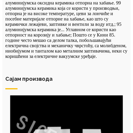
алуминијумска оксидна керамика отпорна на хабање. 99 ​​
алуминијумска керамика која се користи у производњи,
отпорна је на високе температуре, цеви за лончиће и
посебне материјале отпорне на хабање, као што су
керамички лежајеви, заптивке и вентили за воду итд.; 95
алуминијумска керамика је... Углавном се користи као
отпорност на корозију и хабање; Пошто се у Кини 85.
године често мешао са делом талка, побољшавајући
електрична својства и механичку чврстоћу, са молибденом,
ниобијумом и танталом као металним заптивачима, неки су
коришћени за електричне вакуумске уређаје.
Сајам производа