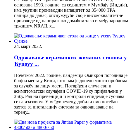
основана 1993. године, са седиштем у Мумбају (Индија),
има укупни производни капацитет од 354000 TPA
папира до данас, опслужујући своје висококвалитетне
производе од папира како домаћем тако и међународном
тржишту. NRAIL х...
24. март 2022.
Одржавање керамичких жичаних столова у
Ћуџоуу ...
Почетком 2022. године, пандемија Омикрон погодила је
бројна места у Кини, што нам је донело много проблема
за службу на лицу места. Потврђени случајеви и
асимптоматски случајеви COVID-19 су пријављени у
Зибу. Рад на превенцији и контроли епидемије суочава
се са изазовом. У међувремену, добили смо посебан
захтев за инсталацију система за одводњавање на
терену...