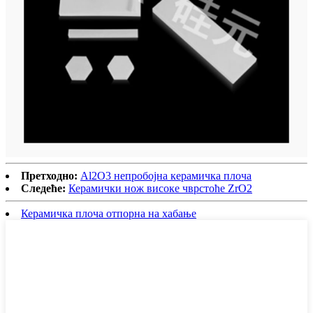
Претходно:
Al2O3 непробојна керамичка плоча
Следеће:
Керамички нож високе чврстоће ZrO2
Керамичка плоча отпорна на хабање