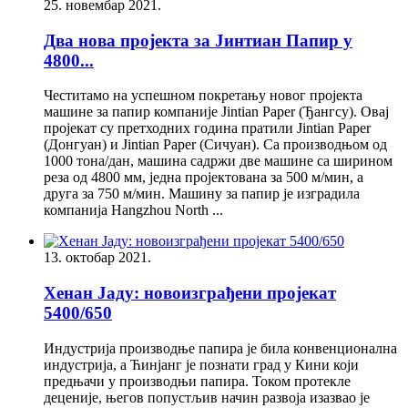
25. новембар 2021.
Два нова пројекта за Јинтиан Папир у
4800...
Честитамо на успешном покретању новог пројекта
машине за папир компаније Jintian Paper (Ђангсу). Овај
пројекат су претходних година пратили Jintian Paper
(Донгуан) и Jintian Paper (Сичуан). Са производњом од
1000 тона/дан, машина садржи две машине са ширином
реза од 4800 мм, једна пројектована за 500 м/мин, а
друга за 750 м/мин. Машину за папир је изградила
компанија Hangzhou North ...
13. октобар 2021.
Хенан Јаду: новоизграђени пројекат
5400/650
Индустрија производње папира је била конвенционална
индустрија, а Ћинјанг је познати град у Кини који
предњачи у производњи папира. Током протекле
деценије, његов попустљив начин развоја изазвао је