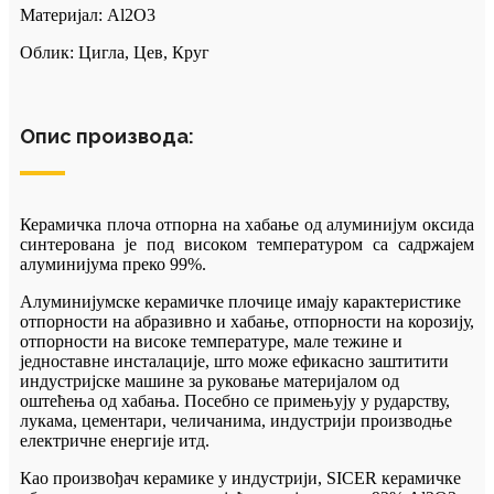
Материјал: Al2O3
Облик: Цигла, Цев, Круг
Опис производа:
Керамичка плоча отпорна на хабање од алуминијум оксида
синтерована је под високом температуром са садржајем
алуминијума преко 99%.
Алуминијумске керамичке плочице имају карактеристике
отпорности на абразивно и хабање, отпорности на корозију,
отпорности на високе температуре, мале тежине и
једноставне инсталације, што може ефикасно заштитити
индустријске машине за руковање материјалом од
оштећења од хабања. Посебно се примењују у рударству,
лукама, цементари, челичанима, индустрији производње
електричне енергије итд.
Као произвођач керамике у индустрији, SICER керамичке