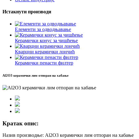
Истакнути производи
Елементи за одводњавање
Керамички конус за чишћење
Кварцни керамички лончић
Керамички пенасти филтер
Al2O3 керамички лим отпоран на хабање
Кратак опис:
Назив производње: Al2O3 керамички лим отпоран на хабање