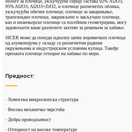
облоге за плочице, укључујући серију састава 92% Al2O3,
95% Al2O3, Al2O3+ZrO2, и плочице различитих облика,
укључујући обичне плочице, плочице за заваривање,
трапезоидне плочице, закривљене и закључане плочице,
као и инжењерске плочице са посебним геометријама, могу
задовољити ваше различите захтеве за решењем за хабање.
SICER може да понуди идеалну шему керамичких плочица
од алуминијума у ​​складу са различитим радним
окружењима и индустријским условима купаца. Такође
прихвата плочице отпорне на хабање по мери.
Предност:
· Хомогена микроскопска структура
· Висока механичка чврстоћа
· Добра проводљивост
· Отпорност на високе температуре