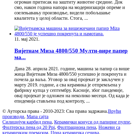
огроман притисак на заштиту животне средине. Док
смо, након година напора на модернизацији опреме и
озелењавању производње, видели побољшање
квалитета у целој области. Стога, ...
11. мај 2021.
Вијетнам Миза 4800/550 Мулти-вире папер
ма...
Дана 28. априла 2021. године, машина за папир са више
жица Вијетнам Миза 4800/550 успешно је покренута и
почела да ваља. Уговор за овај пројекат је закључен у
марту 2019. године, а сва керамика је отпремљена у
фабрику купца у септембру. Касније, због пандемије,
овај пројекат је одложен на неколико месеци. Од када је
епидемија стављена под контролу, ...
© Ауторска права - 2010-2023: Сва права задржана.
Врући
производи
,
Мапа сајта
Силицијум карбид пена
,
Керамички конуси од папирне пулпе
,
Филтерска пена од 20 Ppi
,
Филтрациона пена
,
Ножеви са
керамичким премазом
,
Црна керамичка сечива
,