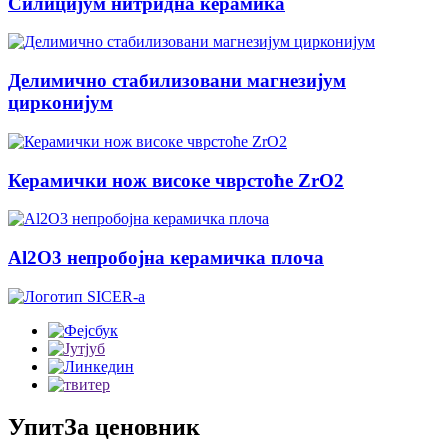
Силицијум нитридна керамика
Делимично стабилизовани магнезијум
цирконијум
Керамички нож високе чврстоће ZrO2
Al2O3 непробојна керамичка плоча
Упит
За ценовник