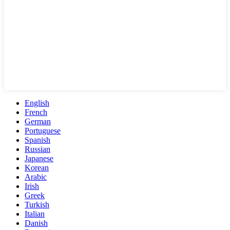
English
French
German
Portuguese
Spanish
Russian
Japanese
Korean
Arabic
Irish
Greek
Turkish
Italian
Danish