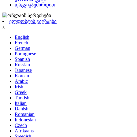
დაგვიკავშირდით
ელფოსტის გაგზავნა
x
English
French
German
Portuguese
Spanish
Russian
Japanese
Korean
Arabic
Irish
Greek
Turkish
Italian
Danish
Romanian
Indonesian
Czech
Afrikaans
Swedish