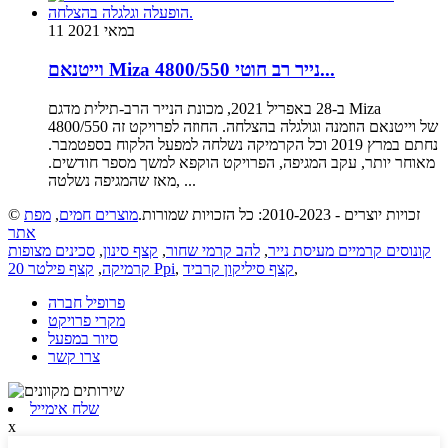
11 במאי 2021
וייטנאם Miza 4800/550 נייר רב חוטי...
ב-28 באפריל 2021, מכונת הנייר הרב-תילית מדגם Miza
4800/550 של וייטנאם הוזמנה וגולגלה בהצלחה. החוזה לפרויקט זה
נחתם במרץ 2019 וכל הקרמיקה נשלחה למפעל הלקוח בספטמבר.
מאוחר יותר, עקב המגיפה, הפרויקט הוקפא למשך מספר חודשים.
מאז שהמגיפה נשלטה, ...
© זכויות יוצרים - 2010-2023: כל הזכויות שמורות.
מוצרים חמים
,
מפת
אתר
קונוסים קרמיים מעיסת נייר
,
להב קרמי שחור
,
קצף סינון
,
סכינים מצופות
,
קצף סיליקון קרביד
,
קצף פילטר 20 Ppi
קרמיקה
,
פרופיל חברה
מקרי פרויקט
סיור במפעל
צרו קשר
שלח אימייל
x