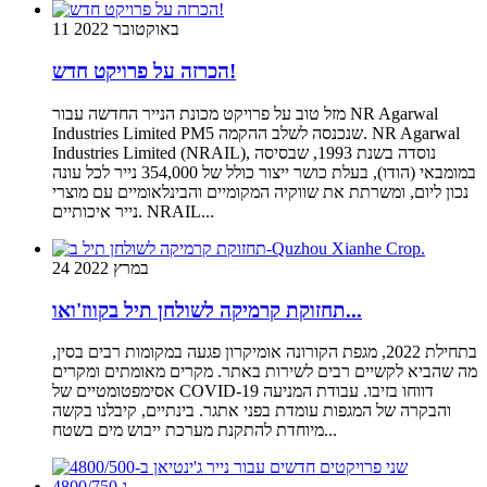
11 באוקטובר 2022
הכרזה על פרויקט חדש!
מזל טוב על פרויקט מכונת הנייר החדשה עבור NR Agarwal
Industries Limited PM5 שנכנסה לשלב ההקמה. NR Agarwal
Industries Limited (NRAIL), נוסדה בשנת 1993, שבסיסה
במומבאי (הודו), בעלת כושר ייצור כולל של 354,000 נייר לכל עונה
נכון ליום, ומשרתת את שווקיה המקומיים והבינלאומיים עם מוצרי
נייר איכותיים. NRAIL...
24 במרץ 2022
תחזוקת קרמיקה לשולחן תיל בקווז'ואו...
בתחילת 2022, מגפת הקורונה אומיקרון פגעה במקומות רבים בסין,
מה שהביא לקשיים רבים לשירות באתר. מקרים מאומתים ומקרים
אסימפטומטיים של COVID-19 דווחו בזיבו. עבודת המניעה
והבקרה של המגפות עומדת בפני אתגר. בינתיים, קיבלנו בקשה
מיוחדת להתקנת מערכת ייבוש מים בשטח...