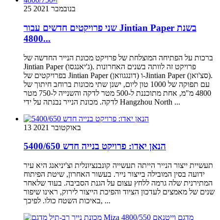
25 בנובמבר 2021
שני פרויקטים חדשים עבור Jintian Paper בשנת
4800...
ברכות על הפתיחה המוצלחת של פרויקט מכונת הנייר החדשה של
Jintian Paper (ג'יאנגסו). פרויקט זה לוותה בשנים האחרונות
בפרויקטים של Jintian Paper (דונגגוואן) ו-Jintian Paper (סצ'ואן).
עם תפוקה של 1000 טון ליום, ישנן שתי מכונות ברוחב חיתוך של
4800 מ"מ, אחת מתוכננת ל-500 מטר לדקה והשנייה ל-750 מטר
לדקה. מכונת הנייר נבנתה על ידי Hangzhou North ...
13 באוקטובר 2021
הנאן יאדו: פרויקט בנייה חדש 5400/650
תעשיית ייצור הנייר הייתה תעשייה קונבנציונלית וצ'יניאנג היא עיר
ידועה בסין המובילה בייצור נייר. בעשור האחרון, שיטת הפיתוח
המתירנית שלה גרמה ללחץ עצום על הגנת הסביבה. בעוד שלאחר
שנים של מאמצים לעדכון הציוד והפיכת הייצור לירוק, ראינו שיפור
באיכות השטח כולו. לפיכך, ...