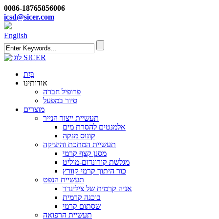
0086-18765856006
icsd@sicer.com
English
בַּיִת
אודותינו
פרופיל חברה
סיור במפעל
מוצרים
תעשיית ייצור הנייר
אלמנטים להסרת מים
קונוס מנקה
תעשיית המתכת והיציקה
מסנן קצף קרמי
מגלשת קורונדום-מוליט
כור היתוך קרמי קוורץ
תעשיית הנפט
אניה קרמית של צילינדר
בוכנה קרמית
שסתום קרמי
תעשיית הרפואה