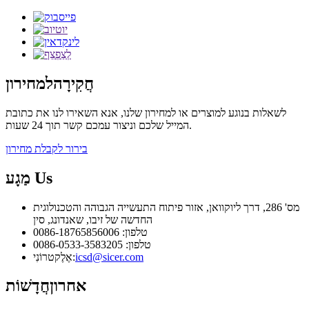
חֲקִירָה
למחירון
לשאלות בנוגע למוצרים או למחירון שלנו, אנא השאירו לנו את כתובת
המייל שלכם וניצור עמכם קשר תוך 24 שעות.
בירור לקבלת מחירון
Us
מַגָע
מס' 286, דרך ליוקוואן, אזור פיתוח התעשייה הגבוהה והטכנולוגית
החדשה של זיבו, שאנדונג, סין
טלפון: 0086-18765856006
טלפון: 0086-0533-3583205
icsd@sicer.com
אֶלֶקטרוֹנִי:
אחרון
חֲדָשׁוֹת