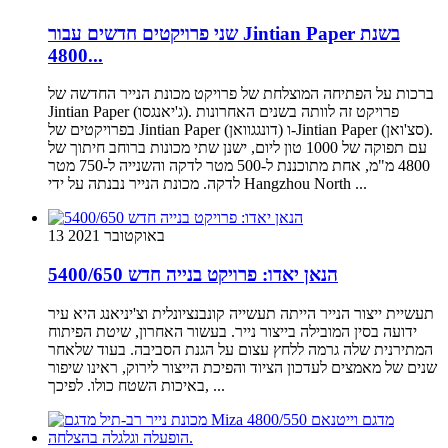
שני פרויקטים חדשים עבור Jintian Paper בשנת
4800...
ברכות על הפתיחה המוצלחת של פרויקט מכונת הנייר החדשה של
Jintian Paper (ג'יאנגסו). פרויקט זה לוותה בשנים האחרונות
בפרויקטים של Jintian Paper (דונגגוואן) ו-Jintian Paper (סצ'ואן).
עם תפוקה של 1000 טון ליום, ישנן שתי מכונות ברוחב חיתוך של
4800 מ"מ, אחת מתוכננת ל-500 מטר לדקה והשנייה ל-750 מטר
לדקה. מכונת הנייר נבנתה על ידי Hangzhou North ...
13 באוקטובר 2021
הנאן יאדו: פרויקט בנייה חדש 5400/650
תעשיית ייצור הנייר הייתה תעשייה קונבנציונלית וצ'יניאנג היא עיר
ידועה בסין המובילה בייצור נייר. בעשור האחרון, שיטת הפיתוח
המתירנית שלה גרמה ללחץ עצום על הגנת הסביבה. בעוד שלאחר
שנים של מאמצים לעדכון הציוד והפיכת הייצור לירוק, ראינו שיפור
באיכות השטח כולו. לפיכך, ...