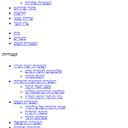
תעשיות אחרות
מקרי פרויקט
חֲדָשׁוֹת
שירות טכני
צרו קשר
בַּיִת
מוצרים
תעשיית הנפט
קטגוריות
תעשיית ייצור הנייר
אלמנטים להסרת מים
קונוס מנקה
תעשיית המתכת והיציקה
מסנן קצף קרמי
מגלשת קורונדום-מוליט
כור היתוך קרמי קוורץ
תעשיית הנפט
אניה קרמית של צילינדר
בוכנה קרמית
שסתום קרמי
תעשיית הרפואה
תעשיות אחרות