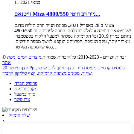
11 במאי 2021
וייטנאם Miza 4800/550 נייר רב חוטי...
ב-28 באפריל 2021, מכונת הנייר הרב-תילית מדגם Miza
4800/550 של וייטנאם הוזמנה וגולגלה בהצלחה. החוזה לפרויקט זה
נחתם במרץ 2019 וכל הקרמיקה נשלחה למפעל הלקוח בספטמבר.
מאוחר יותר, עקב המגיפה, הפרויקט הוקפא למשך מספר חודשים.
מאז שהמגיפה נשלטה, ...
© זכויות יוצרים - 2010-2023: כל הזכויות שמורות.
מוצרים חמים
,
מפת
אתר
קונוסים קרמיים מעיסת נייר
,
קצף סינון
,
להב קרמי
,
קצף פילטר 20 Ppi
,
שחור
,
סכינים מצופות קרמיקה
,
קצף סיליקון קרביד
פרופיל חברה
מקרי פרויקט
סיור במפעל
צרו קשר
שלח אימייל
x