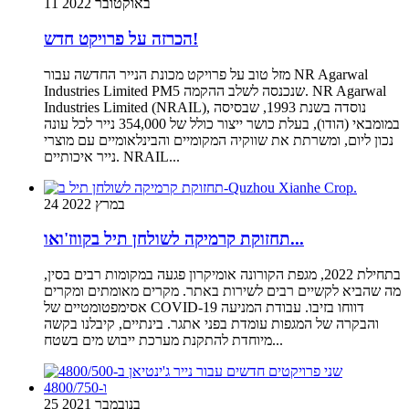
11 באוקטובר 2022
הכרזה על פרויקט חדש!
מזל טוב על פרויקט מכונת הנייר החדשה עבור NR Agarwal
Industries Limited PM5 שנכנסה לשלב ההקמה. NR Agarwal
Industries Limited (NRAIL), נוסדה בשנת 1993, שבסיסה
במומבאי (הודו), בעלת כושר ייצור כולל של 354,000 נייר לכל עונה
נכון ליום, ומשרתת את שווקיה המקומיים והבינלאומיים עם מוצרי
נייר איכותיים. NRAIL...
24 במרץ 2022
תחזוקת קרמיקה לשולחן תיל בקווז'ואו...
בתחילת 2022, מגפת הקורונה אומיקרון פגעה במקומות רבים בסין,
מה שהביא לקשיים רבים לשירות באתר. מקרים מאומתים ומקרים
אסימפטומטיים של COVID-19 דווחו בזיבו. עבודת המניעה
והבקרה של המגפות עומדת בפני אתגר. בינתיים, קיבלנו בקשה
מיוחדת להתקנת מערכת ייבוש מים בשטח...
25 בנובמבר 2021