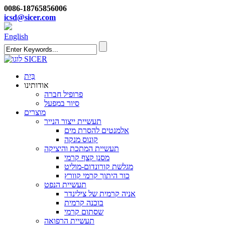
0086-18765856006
icsd@sicer.com
English
בַּיִת
אודותינו
פרופיל חברה
סיור במפעל
מוצרים
תעשיית ייצור הנייר
אלמנטים להסרת מים
קונוס מנקה
תעשיית המתכת והיציקה
מסנן קצף קרמי
מגלשת קורונדום-מוליט
כור היתוך קרמי קוורץ
תעשיית הנפט
אניה קרמית של צילינדר
בוכנה קרמית
שסתום קרמי
תעשיית הרפואה