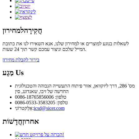
חֲקִירָה
למחירון
לשאלות בנוגע למוצרים או למחירון שלנו, אנא השאירו לנו את כתובת
המייל שלכם וניצור עמכם קשר תוך 24 שעות.
בירור לקבלת מחירון
Us
מַגָע
מס' 286, דרך ליוקוואן, אזור פיתוח התעשייה הגבוהה והטכנולוגית
החדשה של זיבו, שאנדונג, סין
טלפון: 0086-18765856006
טלפון: 0086-0533-3583205
icsd@sicer.com
אֶלֶקטרוֹנִי:
אחרון
חֲדָשׁוֹת