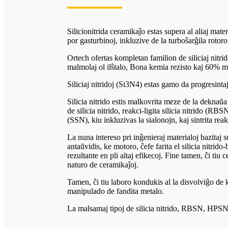
Silicionitrida ceramikaĵo estas supera al aliaj mater
por gasturbinoj, inkluzive de la turboŝarĝila rotoro
Ortech ofertas kompletan familion de siliciaj nitrid
malmolaj ol ilŝtalo, Bona kemia rezisto kaj 60% ma
Siliciaj nitridoj (Si3N4) estas gamo da progresinta
Silicia nitrido estis malkovrita meze de la deknaŭa
de silicia nitrido, reakci-ligita silicia nitrido (RBS
(SSN), kiu inkluzivas la sialonojn, kaj sintrita reak
La nuna intereso pri inĝenieraj materialoj bazitaj s
antaŭvidis, ke motoro, ĉefe farita el silicia nitrido
rezultante en pli altaj efikecoj. Fine tamen, ĉi tiu c
naturo de ceramikaĵoj.
Tamen, ĉi tiu laboro kondukis al la disvolviĝo de ke
manipulado de fandita metalo.
La malsamaj tipoj de silicia nitrido, RBSN, HPSN,