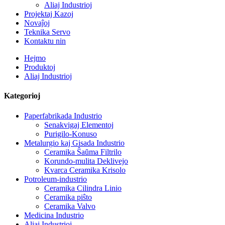
Aliaj Industrioj
Projektaj Kazoj
Novaĵoj
Teknika Servo
Kontaktu nin
Hejmo
Produktoj
Aliaj Industrioj
Kategorioj
Paperfabrikada Industrio
Senakvigaj Elementoj
Purigilo-Konuso
Metalurgio kaj Gisada Industrio
Ceramika Ŝaŭma Filtrilo
Korundo-mulita Deklivejo
Kvarca Ceramika Krisolo
Potroleum-industrio
Ceramika Cilindra Linio
Ceramika piŝto
Ceramika Valvo
Medicina Industrio
Aliaj Industrioj