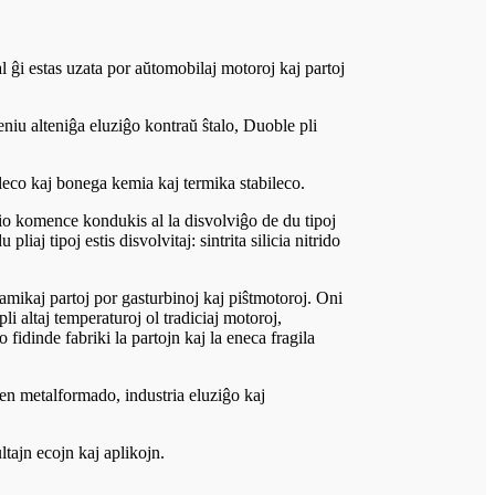
ial ĝi estas uzata por aŭtomobilaj motoroj kaj partoj
Neniu alteniĝa eluziĝo kontraŭ ŝtalo, Duoble pli
oleco kaj bonega kemia kaj termika stabileco.
 tio komence kondukis al la disvolviĝo de du tipoj
liaj tipoj estis disvolvitaj: sintrita silicia nitrido
eramikaj partoj por gasturbinoj kaj piŝtmotoroj. Oni
pli altaj temperaturoj ol tradiciaj motoroj,
o fidinde fabriki la partojn kaj la eneca fragila
e en metalformado, industria eluziĝo kaj
tajn ecojn kaj aplikojn.