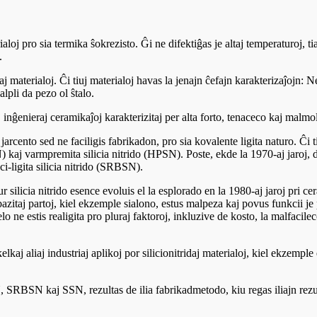
ialoj pro sia termika ŝokrezisto. Ĝi ne difektiĝas je altaj temperaturoj, t
.
aj materialoj. Ĉi tiuj materialoj havas la jenajn ĉefajn karakterizaĵojn: 
lpli da pezo ol ŝtalo.
j inĝenieraj ceramikaĵoj karakterizitaj per alta forto, tenaceco kaj malm
 jarcento sed ne faciligis fabrikadon, pro sia kovalente ligita naturo. Ĉi
N) kaj varmpremita silicia nitrido (HPSN). Poste, ekde la 1970-aj jaroj, du p
ci-ligita silicia nitrido (SRBSN).
ur silicia nitrido esence evoluis el la esplorado en la 1980-aj jaroj pri c
-bazitaj partoj, kiel ekzemple sialono, estus malpeza kaj povus funkcii je 
elo ne estis realigita pro pluraj faktoroj, inkluzive de kosto, la malfacilec
lkaj aliaj industriaj aplikoj por silicionitridaj materialoj, kiel ekzempl
 SRBSN kaj SSN, rezultas de ilia fabrikadmetodo, kiu regas iliajn rezul