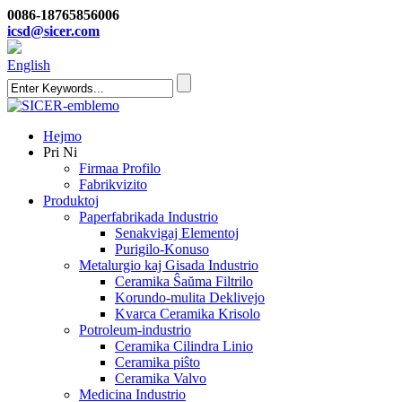
0086-18765856006
icsd@sicer.com
English
Hejmo
Pri Ni
Firmaa Profilo
Fabrikvizito
Produktoj
Paperfabrikada Industrio
Senakvigaj Elementoj
Purigilo-Konuso
Metalurgio kaj Gisada Industrio
Ceramika Ŝaŭma Filtrilo
Korundo-mulita Deklivejo
Kvarca Ceramika Krisolo
Potroleum-industrio
Ceramika Cilindra Linio
Ceramika piŝto
Ceramika Valvo
Medicina Industrio