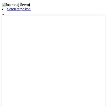
Sendi retpoŝton
x