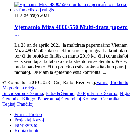
11-a de majo 2021
Vjetnamio Miza 4800/550 Multi-drata papero
...
La 28-an de aprilo 2021, la multdrata papermaŝino Vietnam
Miza 4800/550 sukcese ekfunkciis kaj ruliĝis. La kontrakto
por ĉi tiu projekto finiĝis en marto 2019 kaj ĉiuj ceramikaĵoj
estis senditaj al la fabriko de la kliento en septembro. Poste,
pro la pandemio, ĉi tiu projekto estis prokrastita dum pluraj
monatoj. De kiam la epidemio estis kontrolita, ...
© Kopirajto - 2010-2023 : Ĉiuj Rajtoj Rezervitaj.
Varmaj Produktoj
,
Mapo de la retejo
Siliciokarbida Ŝaŭmo
,
Filtrada Ŝaŭmo
,
20 Ppi Filtrila Ŝaŭmo
,
Nigra
Ceramika Klingo
,
Paperpulpaj Ceramikaj Konusoj
,
Ceramikaj
Tegitaj Tranĉiloj
,
Firmaa Profilo
Projektaj Kazoj
Fabrikvizito
Kontaktu nin