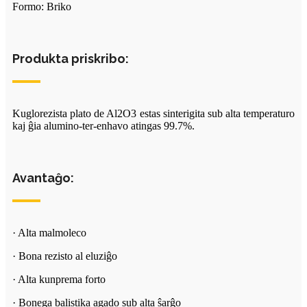
Formo: Briko
Produkta priskribo:
Kuglorezista plato de Al2O3 estas sinterigita sub alta temperaturo
kaj ĝia alumino-ter-enhavo atingas 99.7%.
Avantaĝo:
· Alta malmoleco
· Bona rezisto al eluziĝo
· Alta kunprema forto
· Bonega balistika agado sub alta ŝarĝo