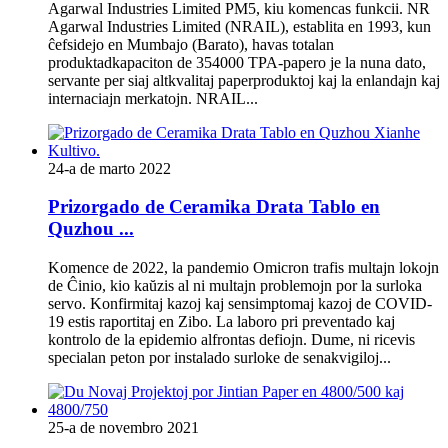
Agarwal Industries Limited PM5, kiu komencas funkcii. NR
Agarwal Industries Limited (NRAIL), establita en 1993, kun
ĉefsidejo en Mumbajo (Barato), havas totalan
produktadkapaciton de 354000 TPA-papero je la nuna dato,
servante per siaj altkvalitaj paperproduktoj kaj la enlandajn kaj
internaciajn merkatojn. NRAIL...
24-a de marto 2022
Prizorgado de Ceramika Drata Tablo en
Quzhou ...
Komence de 2022, la pandemio Omicron trafis multajn lokojn
de Ĉinio, kio kaŭzis al ni multajn problemojn por la surloka
servo. Konfirmitaj kazoj kaj sensimptomaj kazoj de COVID-
19 estis raportitaj en Zibo. La laboro pri preventado kaj
kontrolo de la epidemio alfrontas defiojn. Dume, ni ricevis
specialan peton por instalado surloke de senakvigiloj...
25-a de novembro 2021