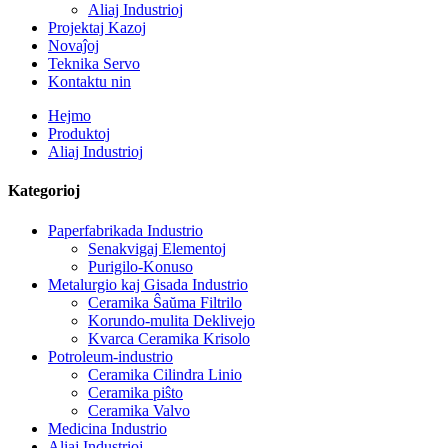
Aliaj Industrioj
Projektaj Kazoj
Novaĵoj
Teknika Servo
Kontaktu nin
Hejmo
Produktoj
Aliaj Industrioj
Kategorioj
Paperfabrikada Industrio
Senakvigaj Elementoj
Purigilo-Konuso
Metalurgio kaj Gisada Industrio
Ceramika Ŝaŭma Filtrilo
Korundo-mulita Deklivejo
Kvarca Ceramika Krisolo
Potroleum-industrio
Ceramika Cilindra Linio
Ceramika piŝto
Ceramika Valvo
Medicina Industrio
Aliaj Industrioj