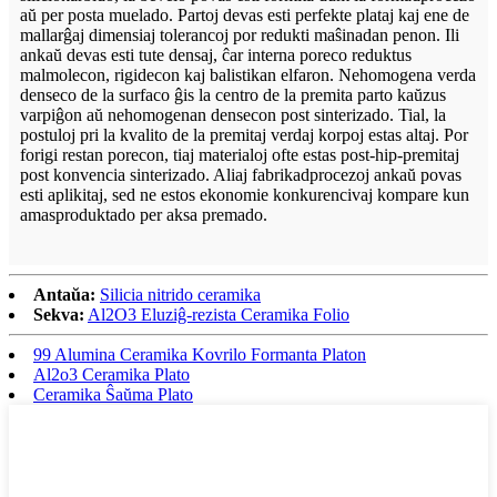
aŭ per posta muelado. Partoj devas esti perfekte plataj kaj ene de
mallarĝaj dimensiaj tolerancoj por redukti maŝinadan penon. Ili
ankaŭ devas esti tute densaj, ĉar interna poreco reduktus
malmolecon, rigidecon kaj balistikan elfaron. Nehomogena verda
denseco de la surfaco ĝis la centro de la premita parto kaŭzus
varpiĝon aŭ nehomogenan densecon post sinterizado. Tial, la
postuloj pri la kvalito de la premitaj verdaj korpoj estas altaj. Por
forigi restan porecon, tiaj materialoj ofte estas post-hip-premitaj
post konvencia sinterizado. Aliaj fabrikadprocezoj ankaŭ povas
esti aplikitaj, sed ne estos ekonomie konkurencivaj kompare kun
amasproduktado per aksa premado.
Antaŭa:
Silicia nitrido ceramika
Sekva:
Al2O3 Eluziĝ-rezista Ceramika Folio
99 Alumina Ceramika Kovrilo Formanta Platon
Al2o3 Ceramika Plato
Ceramika Ŝaŭma Plato