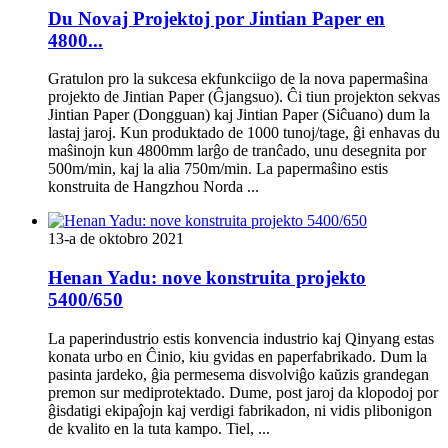
Du Novaj Projektoj por Jintian Paper en
4800...
Gratulon pro la sukcesa ekfunkciigo de la nova papermaŝina
projekto de Jintian Paper (Ĝjangsuo). Ĉi tiun projekton sekvas
Jintian Paper (Dongguan) kaj Jintian Paper (Siĉuano) dum la
lastaj jaroj. Kun produktado de 1000 tunoj/tage, ĝi enhavas du
maŝinojn kun 4800mm larĝo de tranĉado, unu desegnita por
500m/min, kaj la alia 750m/min. La papermaŝino estis
konstruita de Hangzhou Norda ...
13-a de oktobro 2021
Henan Yadu: nove konstruita projekto
5400/650
La paperindustrio estis konvencia industrio kaj Qinyang estas
konata urbo en Ĉinio, kiu gvidas en paperfabrikado. Dum la
pasinta jardeko, ĝia permesema disvolviĝo kaŭzis grandegan
premon sur mediprotektado. Dume, post jaroj da klopodoj por
ĝisdatigi ekipaĵojn kaj verdigi fabrikadon, ni vidis plibonigon
de kvalito en la tuta kampo. Tiel, ...