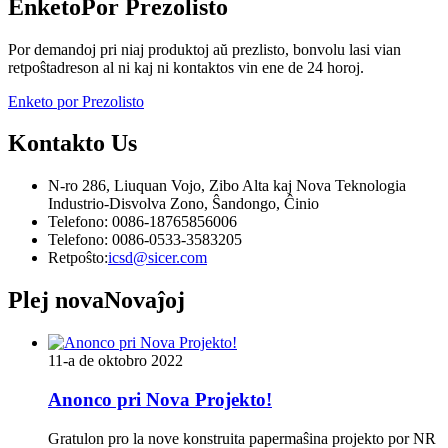
Enketo
Por Prezolisto
Por demandoj pri niaj produktoj aŭ prezlisto, bonvolu lasi vian
retpoŝtadreson al ni kaj ni kontaktos vin ene de 24 horoj.
Enketo por Prezolisto
Kontakto
Us
N-ro 286, Liuquan Vojo, Zibo Alta kaj Nova Teknologia
Industrio-Disvolva Zono, Ŝandongo, Ĉinio
Telefono: 0086-18765856006
Telefono: 0086-0533-3583205
Retpoŝto:
icsd@sicer.com
Plej nova
Novaĵoj
11-a de oktobro 2022
Anonco pri Nova Projekto!
Gratulon pro la nove konstruita papermaŝina projekto por NR