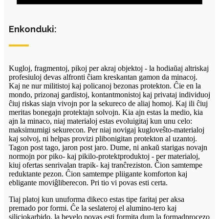
Enkonduki:
Kugloj, fragmentoj, pikoj per akraj objektoj - la hodiaŭaj altriskaj
profesiuloj devas alfronti ĉiam kreskantan gamon da minacoj.
Kaj ne nur militistoj kaj policanoj bezonas protekton. Ĉie en la
mondo, prizonaj gardistoj, kontantmonistoj kaj privataj individuoj
ĉiuj riskas siajn vivojn por la sekureco de aliaj homoj. Kaj ili ĉiuj
meritas bonegajn protektajn solvojn. Kia ajn estas la medio, kia
ajn la minaco, niaj materialoj estas evoluigitaj kun unu celo:
maksimumigi sekurecon. Per niaj novigaj kugloveŝto-materialoj
kaj solvoj, ni helpas provizi plibonigitan protekton al uzantoj.
Tagon post tago, jaron post jaro. Dume, ni ankaŭ starigas novajn
normojn por piko- kaj pikilo-protektproduktoj - per materialoj,
kiuj ofertas senrivalan trapik- kaj tranĉreziston. Ĉion samtempe
reduktante pezon. Ĉion samtempe pliigante komforton kaj
ebligante moviĝliberecon. Pri tio vi povas esti certa.
Tiaj platoj kun unuforma dikeco estas tipe faritaj per aksa
premado por formi. Ĉe la seslateroj el alumino-tero kaj
siliciokarbido, la bevelo povas esti formita dum la formadprocezo