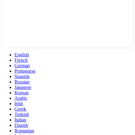
English
French
German
Portuguese
Spanish
Russian
Japanese
Korean
Arabic
Irish
Greek
Turkish
Italian
Danish
Romanian