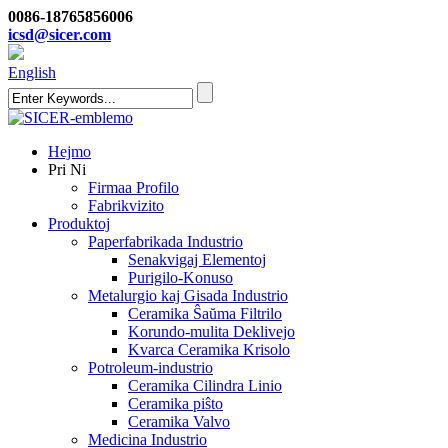
0086-18765856006
icsd@sicer.com
English
Hejmo
Pri Ni
Firmaa Profilo
Fabrikvizito
Produktoj
Paperfabrikada Industrio
Senakvigaj Elementoj
Purigilo-Konuso
Metalurgio kaj Gisada Industrio
Ceramika Ŝaŭma Filtrilo
Korundo-mulita Deklivejo
Kvarca Ceramika Krisolo
Potroleum-industrio
Ceramika Cilindra Linio
Ceramika piŝto
Ceramika Valvo
Medicina Industrio