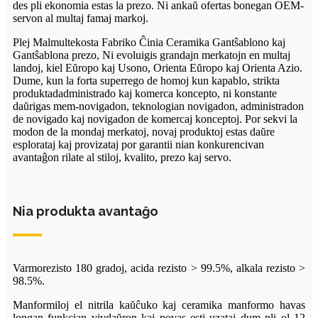
des pli ekonomia estas la prezo. Ni ankaŭ ofertas bonegan OEM-
servon al multaj famaj markoj.
Plej Malmultekosta Fabriko Ĉinia Ceramika Gantŝablono kaj
Gantŝablona prezo, Ni evoluigis grandajn merkatojn en multaj
landoj, kiel Eŭropo kaj Usono, Orienta Eŭropo kaj Orienta Azio.
Dume, kun la forta superrego de homoj kun kapablo, strikta
produktadadministrado kaj komerca koncepto, ni konstante
daŭrigas mem-novigadon, teknologian novigadon, administradon
de novigado kaj novigadon de komercaj konceptoj. Por sekvi la
modon de la mondaj merkatoj, novaj produktoj estas daŭre
esplorataj kaj provizataj por garantii nian konkurencivan
avantaĝon rilate al stiloj, kvalito, prezo kaj servo.
Nia produkta avantaĝo
Varmorezisto 180 gradoj, acida rezisto > 99.5%, alkala rezisto >
98.5%.
Manformiloj el nitrila kaŭĉuko kaj ceramika manformo havas
longan funkcian vivdaŭron kaj povas esti uzataj dum pli ol 12