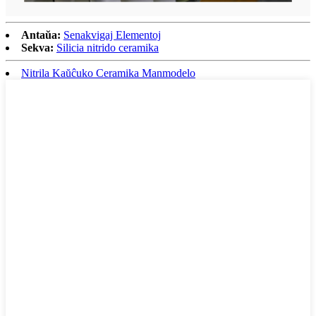
Antaŭa:
Senakvigaj Elementoj
Sekva:
Silicia nitrido ceramika
Nitrila Kaŭĉuko Ceramika Manmodelo