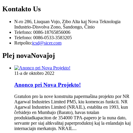
Kontakto
Us
N-ro 286, Liuquan Vojo, Zibo Alta kaj Nova Teknologia
Industrio-Disvolva Zono, Ŝandongo, Ĉinio
Telefono: 0086-18765856006
Telefono: 0086-0533-3583205
Retpoŝto:
icsd@sicer.com
Plej nova
Novaĵoj
11-a de oktobro 2022
Anonco pri Nova Projekto!
Gratulon pro la nove konstruita papermaŝina projekto por NR
Agarwal Industries Limited PM5, kiu komencas funkcii. NR
Agarwal Industries Limited (NRAIL), establita en 1993, kun
ĉefsidejo en Mumbajo (Barato), havas totalan
produktadkapaciton de 354000 TPA-papero je la nuna dato,
servante per siaj altkvalitaj paperproduktoj kaj la enlandajn kaj
internaciajn merkatojn. NRAIL...