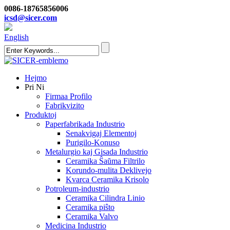
0086-18765856006
icsd@sicer.com
English
Hejmo
Pri Ni
Firmaa Profilo
Fabrikvizito
Produktoj
Paperfabrikada Industrio
Senakvigaj Elementoj
Purigilo-Konuso
Metalurgio kaj Gisada Industrio
Ceramika Ŝaŭma Filtrilo
Korundo-mulita Deklivejo
Kvarca Ceramika Krisolo
Potroleum-industrio
Ceramika Cilindra Linio
Ceramika piŝto
Ceramika Valvo
Medicina Industrio