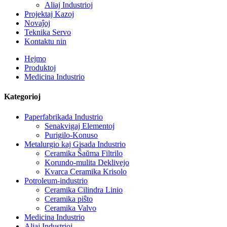
Aliaj Industrioj
Projektaj Kazoj
Novaĵoj
Teknika Servo
Kontaktu nin
Hejmo
Produktoj
Medicina Industrio
Kategorioj
Paperfabrikada Industrio
Senakvigaj Elementoj
Purigilo-Konuso
Metalurgio kaj Gisada Industrio
Ceramika Ŝaŭma Filtrilo
Korundo-mulita Deklivejo
Kvarca Ceramika Krisolo
Potroleum-industrio
Ceramika Cilindra Linio
Ceramika piŝto
Ceramika Valvo
Medicina Industrio
Aliaj Industrioj