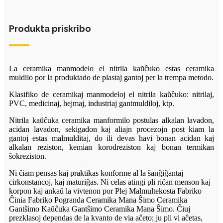
Produkta priskribo
La ceramika manmodelo el nitrila kaŭĉuko estas ceramika
muldilo por la produktado de plastaj gantoj per la trempa metodo.
Klasifiko de ceramikaj manmodeloj el nitrila kaŭĉuko: nitrilaj,
PVC, medicinaj, hejmaj, industriaj gantmuldiloj, ktp.
Nitrila kaŭĉuka ceramika manformilo postulas alkalan lavadon,
acidan lavadon, sekigadon kaj aliajn procezojn post kiam la
gantoj estas malmulditaj, do ili devas havi bonan acidan kaj
alkalan reziston, kemian korodreziston kaj bonan termikan
ŝokreziston.
Ni ĉiam pensas kaj praktikas konforme al la ŝanĝiĝantaj
cirkonstancoj, kaj maturiĝas. Ni celas atingi pli riĉan menson kaj
korpon kaj ankaŭ la vivtenon por Plej Malmultekosta Fabriko
Ĉinia Fabriko Pogranda Ceramika Mana Ŝimo Ceramika
Gantŝimo Kaŭĉuka Gantŝimo Ceramika Mana Ŝimo. Ĉiuj
prezklasoj dependas de la kvanto de via aĉeto; ju pli vi aĉetas,