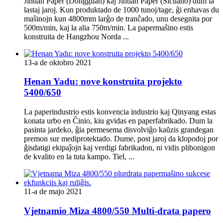
Jintian Paper (Dongguan) kaj Jintian Paper (Siĉuano) dum la
lastaj jaroj. Kun produktado de 1000 tunoj/tage, ĝi enhavas du
maŝinojn kun 4800mm larĝo de tranĉado, unu desegnita por
500m/min, kaj la alia 750m/min. La papermaŝino estis
konstruita de Hangzhou Norda ...
13-a de oktobro 2021
Henan Yadu: nove konstruita projekto
5400/650
La paperindustrio estis konvencia industrio kaj Qinyang estas
konata urbo en Ĉinio, kiu gvidas en paperfabrikado. Dum la
pasinta jardeko, ĝia permesema disvolviĝo kaŭzis grandegan
premon sur mediprotektado. Dume, post jaroj da klopodoj por
ĝisdatigi ekipaĵojn kaj verdigi fabrikadon, ni vidis plibonigon
de kvalito en la tuta kampo. Tiel, ...
11-a de majo 2021
Vjetnamio Miza 4800/550 Multi-drata papero
...