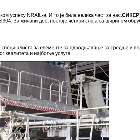
ом успеху NRAIL-а. И то је била велика част за нас.
СИКЕР
S304. За жичани део, постоје четири слоја са ширином обр
е специјалиста за елементе за одводњавање за средње и в
г квалитета и најбоље услуге.