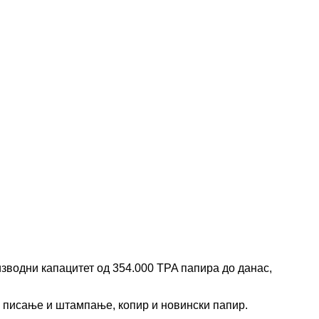
изводни капацитет од 354.000 TPA папира до данас,
а писање и штампање, копир и новински папир.