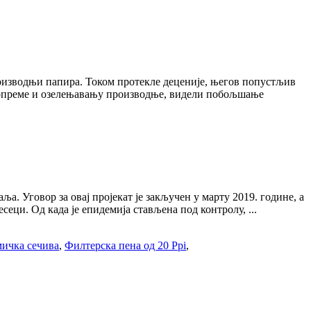
роизводњи папира. Током протекле деценије, његов попустљив
ји опреме и озелењавању производње, видели побољшање
а. Уговор за овај пројекат је закључен у марту 2019. године, а
сеци. Од када је епидемија стављена под контролу, ...
мичка сечива
,
Филтерска пена од 20 Ppi
,