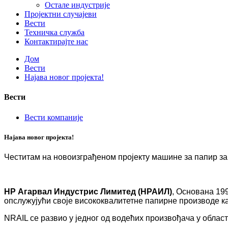
Остале индустрије
Пројектни случајеви
Вести
Техничка служба
Контактирајте нас
Дом
Вести
Најава новог пројекта!
Вести
Вести компаније
Најава новог пројекта!
Честитам на новоизграђеном пројекту машине за папир за
НР Агарвал Индустрис Лимитед (НРАИЛ)
, Основана 199
опслужујући своје висококвалитетне папирне производе к
NRAIL се развио у једног од водећих произвођача у облас