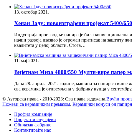
13. октобар 2021.
Хенан Јаду: новоизграђени пројекат 5400/65
Индустрија производње папира је била конвенционална ин
начин развоја изазвао је огроман притисак на заштиту 
квалитета у целој области. Стога, ...
11. мај 2021.
Вијетнам Миза 4800/550 Мулти-вире папер ма
Дана 28. априла 2021. године, машина за папир са више ж
сва керамика је отпремљена у фабрику купца у септембру. 
© Ауторска права - 2010-2023: Сва права задржана.
Врући прои
Ножеви са керамичким премазом
,
Керамички конуси од папирн
Профил компаније
Пројектни случајеви
Обилазак фабрике
Контактирајте нас