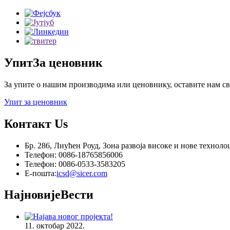
Упит
За ценовник
За упите о нашим производима или ценовнику, оставите нам сво
Упит за ценовник
Контакт
Us
Бр. 286, Лиућен Роуд, Зона развоја високе и нове технол
Телефон: 0086-18765856006
Телефон: 0086-0533-3583205
Е-пошта:
icsd@sicer.com
Најновије
Вести
11. октобар 2022.