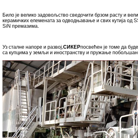
Било је велико задовољство сведочити брзом расту и велик
керамичких елемената за одводњавање и свих кутија од S
SiN премазима.
Уз сталне напоре и развој,
СИКЕР
посвећен је томе да буд
са купцима у земљи и иностранству и пружање побољшано