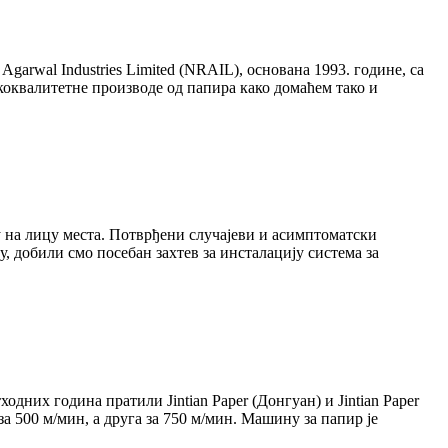
garwal Industries Limited (NRAIL), основана 1993. године, са
коквалитетне производе од папира како домаћем тако и
у на лицу места. Потврђени случајеви и асимптоматски
, добили смо посебан захтев за инсталацију система за
одних година пратили Jintian Paper (Донгуан) и Jintian Paper
а 500 м/мин, а друга за 750 м/мин. Машину за папир је