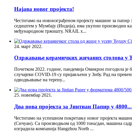
Најава новог пројекта!
Честитамо на новоизграђеном пројекту машине за папир за 
седиштем у Мумбају (Индија), има укупни производни кап
међународном тржишту. NRAIL х...
24. март 2022.
Одржавање керамичких жичаних столова у Ћу
Почетком 2022. године, пандемија Омикрон погодила је б
случајеви COVID-19 су пријављени у Зибу. Рад на превенц
одводњавање на терену...
25. новембар 2021.
Два нова пројекта за Јинтиан Папир у 4800...
Честитамо на успешном покретању новог пројекта машине за
(Сичуан). Са производњом од 1000 тона/дан, машина садрж
изградила компанија Hangzhou North ...