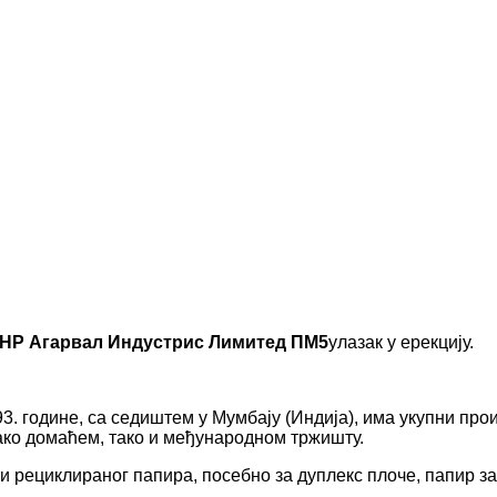
НР Агарвал Индустрис Лимитед
ПМ5
улазак у ерекцију.
3. године, са седиштем у Мумбају (Индија), има укупни про
ако домаћем, тако и међународном тржишту.
ти рециклираног папира, посебно за дуплекс плоче, папир з