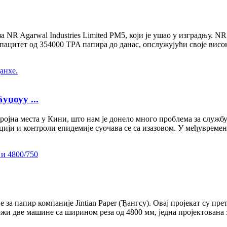
NR Agarwal Industries Limited PM5, који је ушао у изградњу. NR A
ацитет од 354000 TPA папира до данас, опслужујући своје висо
џоуу ...
ројна места у Кини, што нам је донело много проблема за служб
ији и контроли епидемије суочава се са изазовом. У међувремену
 папир компаније Jintian Paper (Ђангсу). Овај пројекат су претх
и две машине са ширином реза од 4800 мм, једна пројектована з