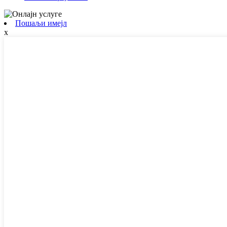
Пошаљи имејл
x