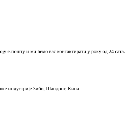
ју е-пошту и ми ћемо вас контактирати у року од 24 сата.
ошке индустрије Зибо, Шандонг, Кина