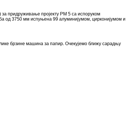
) за придруживање пројекту PM 5 са ​​испоруком
уба од 3750 мм испуњена 99 алуминијумом, цирконијумом и
елике брзине машина за папир. Очекујемо ближу сарадњу