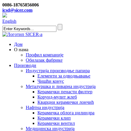
0086-18765856006
icsd@sicer.com
English
Дом
О нама
Профил компаније
Обилазак фабрике
Производи
Индустрија производње папира
Елементи за одводњавање
Чишћи конус
Металуршка и ливарна индустрија
Керамички пенасти филтер
Корунд-мулит жлеб
Кварцни керамички лончић
Нафтна индустрија
Керамичка облога цилиндра
Керамички клип
Керамички вентил
Медицинска индустрија