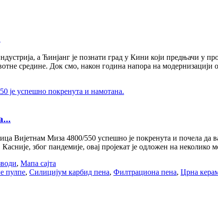
0
дустрија, а Ћинјанг је познати град у Кини који предњачи у п
животне средине. Док смо, након година напора на модернизаци
...
ица Вијетнам Миза 4800/550 успешно је покренута и почела да ваљ
Касније, због пандемије, овај пројекат је одложен на неколико ме
зводи
,
Мапа сајта
е пулпе
,
Силицијум карбид пена
,
Филтрациона пена
,
Црна кера