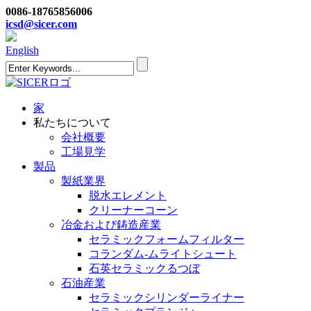
0086-18765856006
icsd@sicer.com
English
家
私たちについて
会社概要
工場見学
製品
製紙業界
脱水エレメント
クリーナーコーン
冶金および鋳造産業
セラミックフォームフィルター
コランダム-ムライトシュート
石英セラミックるつぼ
石油産業
セラミックシリンダーライナー