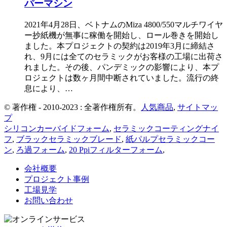
パーマシン
2021年4月28日、ベトナムのMiza 4800/550マルチワイヤ
ー抄紙機が無事に稼働を開始し、ロール巻きを開始し
ました。本プロジェクトの契約は2019年3月に締結さ
れ、9月には全てのセラミックがお客様の工場に出荷さ
れました。その後、パンデミックの影響により、本プ
ロジェクトは数ヶ月間中断されていました。流行の終
息により、…
© 著作権 - 2010-2023 : 全著作権所有。
人気商品
,
サイトマッ
プ
シリコンカーバイドフォーム
,
セラミックコーティングナイ
フ
,
ブラックセラミックブレード
,
紙パルプセラミックコー
ン
,
ろ過フォーム
,
20 Ppiフィルターフォーム
,
会社概要
プロジェクト事例
工場見学
お問い合わせ