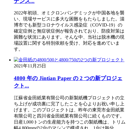
ナンス...
2022年初頭、オミクロンパンデミックが中国各地を襲
い、現場サービスに多大な困難をもたらしました。淄
博市でも新型コロナウイルス感染症（COVID-19）の
確定症例と無症状症例が報告されており、防疫対策は
困難な状況にあります。そんな中、当社は脱水機の現
場設置に関する特別依頼を受け、対応を進めていま
す。
2021年11月25日
4800 年の Jintian Paper の 2 つの新プロジェ
クト...
江蘇省金田紙業有限公司の新製紙機プロジェクトの立
ち上げが成功裏に完了したことを心よりお祝い申し上
げます。このプロジェクトは、昨年の東莞市金田紙業
有限公司と四川省金田紙業有限公司に続くものです。
日産1,000トンの生産能力を持つこの製紙機は、トリム
幅4,800mmの2台のマシンで構成され、1台は毎分