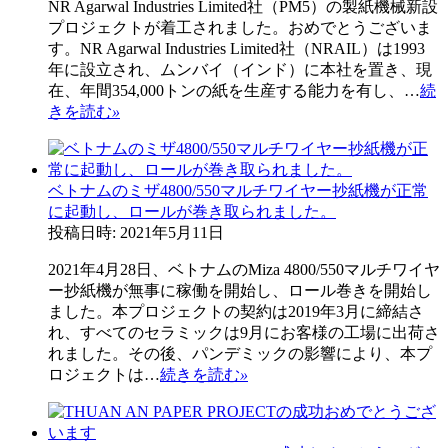
NR Agarwal Industries Limited社（PM5）の製紙機械新設
プロジェクトが着工されました。おめでとうございま
す。NR Agarwal Industries Limited社（NRAIL）は1993
年に設立され、ムンバイ（インド）に本社を置き、現
在、年間354,000トンの紙を生産する能力を有し、…
続
きを読む
»
ベトナムのミザ4800/550マルチワイヤー抄紙機が正常
に起動し、ロールが巻き取られました。
投稿日時: 2021年5月11日
2021年4月28日、ベトナムのMiza 4800/550マルチワイヤ
ー抄紙機が無事に稼働を開始し、ロール巻きを開始し
ました。本プロジェクトの契約は2019年3月に締結さ
れ、すべてのセラミックは9月にお客様の工場に出荷さ
れました。その後、パンデミックの影響により、本プ
ロジェクトは…
続きを読む
»