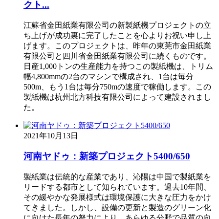
クト...
江蘇省金田紙業有限公司の新製紙機プロジェクトの立
ち上げが成功裏に完了したことを心よりお祝い申し上
げます。このプロジェクトは、昨年の東莞市金田紙業
有限公司と四川省金田紙業有限公司に続くものです。
日産1,000トンの生産能力を持つこの製紙機は、トリム
幅4,800mmの2台のマシンで構成され、1台は毎分
500m、もう1台は毎分750mの速度で稼働します。この
製紙機は杭州北方科技有限公司によって建設されまし
た。
2021年10月13日
河南ヤドゥ：新築プロジェクト5400/650
製紙業は伝統的な産業であり、沁陽は中国で製紙業を
リードする都市として知られています。過去10年間、
その緩やかな発展様式は環境保護に大きな圧力をかけ
てきました。しかし、設備の更新と製造のグリーン化
に向けた長年の努力により、あらゆる分野で品質の向