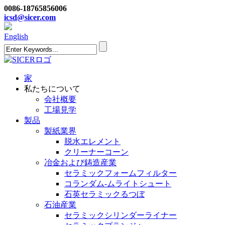
0086-18765856006
icsd@sicer.com
English
家
私たちについて
会社概要
工場見学
製品
製紙業界
脱水エレメント
クリーナーコーン
冶金および鋳造産業
セラミックフォームフィルター
コランダム-ムライトシュート
石英セラミックるつぼ
石油産業
セラミックシリンダーライナー