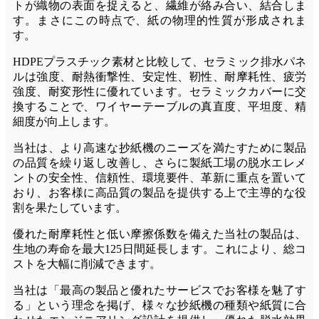
トが織物の表面を捉えると、繊維が絡み合い、結合しま
す。まさにこの時点で、紙の物理的性質が形成されま
す。
HDPEプラスチック素材と比較して、セラミック排水パネ
ルは強度、耐熱衝撃性、安定性、靭性、耐摩耗性、疲労
強度、耐変形性に優れています。セラミックカバーに交
換することで、ワイヤーテーブルの真直度、平坦度、精
細度が向上します。
当社は、より高速な抄紙機のニーズを満たすために製品
の品質を繰り返し改善し、さらに製紙工場の脱水エレメ
ントの安全性、信頼性、環境要件、革新に重点を置いて
おり、お客様に高品質の製品を提供する上で主導的な役
割を果たしています。
優れた耐摩耗性と低い摩擦係数を備えた当社の製品は、
生地の寿命を最大125日間延長します。これにより、総コ
ストを大幅に削減できます。
当社は「最高の製品と優れたサービスでお客様を魅了す
る」という理念を掲げ、様々な抄紙機の種類や紙質に合