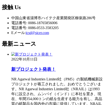
接触
Us
中国山東省淄博市ハイテク産業開発区柳泉路286号
電話番号: 0086-18765856006
電話番号: 0086-0533-3583205
Eメール:
icsd@sicer.com
最新
ニュース
2022年10月11日
新プロジェクト発表！
NR Agarwal Industries Limited社（PM5）の製紙機械新設
プロジェクトが着工されました。おめでとうございま
す。NR Agarwal Industries Limited社（NRAIL）は1993
年に設立され、ムンバイ（インド）に本社を置き、現
在、年間354,000トンの紙を生産する能力を有し、高品
質の紙製品を国内外の市場に提供しています。NRAIL