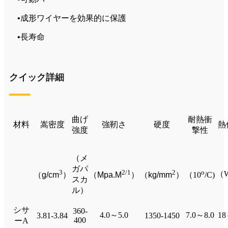
•
成形ワイヤーを効果的に保護
•
長寿命
クイック詳細
曲げ
耐熱衝
材料
嵩密度
強靭さ
硬度
熱
強度
撃性
（メ
ガパ
3
2/1
2
o
（W
（
g/cm
）
（
Mpa.M
）
（
kg/mm
）
（10
/C)
スカ
ル）
シサ
360-
4.0～5.0
7.0～8.0
1
3.81-3.84
1350-1450
400
ーA