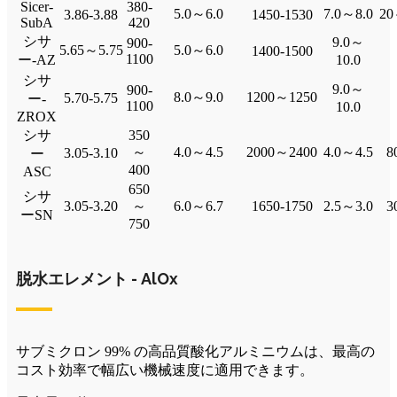
Sicer-
380-
5.0～6.0
7.0～8.0
2
3.86-3.88
1450-1530
SubA
420
シサ
9.0～
900-
5.65～5.75
5.0～6.0
1400-1500
1100
ー-AZ
10.0
シサ
9.0～
900-
8.0～9.0
1200～1250
5.70-5.75
ー-
1100
10.0
ZROX
シサ
350
～
4.0～4.5
2000～2400
4.0～4.5
8
3.05-3.10
ー
400
ASC
650
シサ
3.05-3.20
～
6.0～6.7
1650-1750
2.5～3.0
3
ーSN
750
脱水エレメント - AlOx
サブミクロン 99% の高品質酸化アルミニウムは、最高の
コスト効率で幅広い機械速度に適用できます。