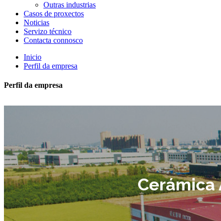
Outras industrias
Casos de proxectos
Noticias
Servizo técnico
Contacta connosco
Inicio
Perfil da empresa
Perfil da empresa
Cerámica 