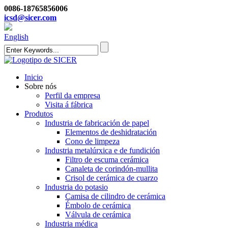
0086-18765856006
icsd@sicer.com
English
Inicio
Sobre nós
Perfil da empresa
Visita á fábrica
Produtos
Industria de fabricación de papel
Elementos de deshidratación
Cono de limpeza
Industria metalúrxica e de fundición
Filtro de escuma cerámica
Canaleta de corindón-mullita
Crisol de cerámica de cuarzo
Industria do potasio
Camisa de cilindro de cerámica
Émbolo de cerámica
Válvula de cerámica
Industria médica