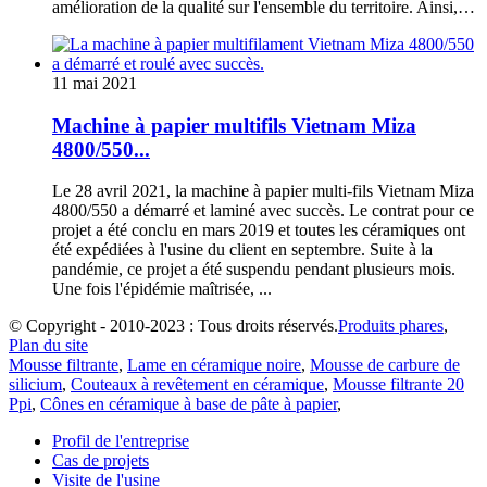
amélioration de la qualité sur l'ensemble du territoire. Ainsi,…
11 mai 2021
Machine à papier multifils Vietnam Miza
4800/550...
Le 28 avril 2021, la machine à papier multi-fils Vietnam Miza
4800/550 a démarré et laminé avec succès. Le contrat pour ce
projet a été conclu en mars 2019 et toutes les céramiques ont
été expédiées à l'usine du client en septembre. Suite à la
pandémie, ce projet a été suspendu pendant plusieurs mois.
Une fois l'épidémie maîtrisée, ...
© Copyright - 2010-2023 : Tous droits réservés.
Produits phares
,
Plan du site
Mousse filtrante
,
Lame en céramique noire
,
Mousse de carbure de
silicium
,
Couteaux à revêtement en céramique
,
Mousse filtrante 20
Ppi
,
Cônes en céramique à base de pâte à papier
,
Profil de l'entreprise
Cas de projets
Visite de l'usine