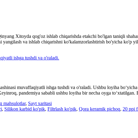
nyang Xitoyda qog'oz ishlab chiqarishda etakchi bo'lgan taniqli shahardir
 yangilash va ishlab chiqarishni ko'kalamzorlashtirish bo'yicha ko'p yil
hinasi muvaffaqiyatli ishga tushdi va o'raladi. Ushbu loyiha boʻyicha 
eyinroq, pandemiya sababli ushbu loyiha bir necha oyga toʻxtatilgan. 
iq mahsulotlar
,
Sayt xaritasi
i
,
Silikon karbid ko'pik
,
Filtrlash ko'pik
,
Qora keramik pichoq
,
20 ppi f