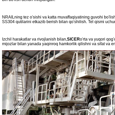
NRAILning tez o'sishi va katta muvaffaqiyatining guvohi bo'lis
SS304 qutilarini etkazib berish bilan qo'shilish. Tel qismi uch
Izchil harakatlar va rivojlanish bilan,
SICER
o'rta va yuqori qog
mijozlar bilan yanada yaqinroq hamkorlik qilishni va sifat va 