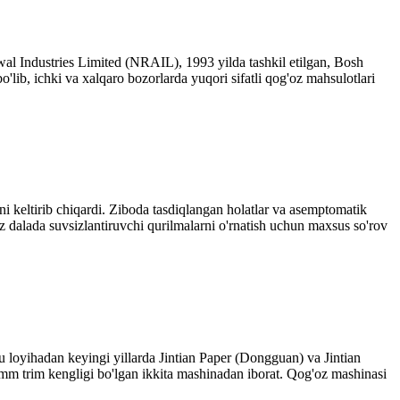
al Industries Limited (NRAIL), 1993 yilda tashkil etilgan, Bosh
b, ichki va xalqaro bozorlarda yuqori sifatli qog'oz mahsulotlari
 keltirib chiqardi. Ziboda tasdiqlangan holatlar va asemptomatik
z dalada suvsizlantiruvchi qurilmalarni o'rnatish uchun maxsus so'rov
u loyihadan keyingi yillarda Jintian Paper (Dongguan) va Jintian
 mm trim kengligi bo'lgan ikkita mashinadan iborat. Qog'oz mashinasi