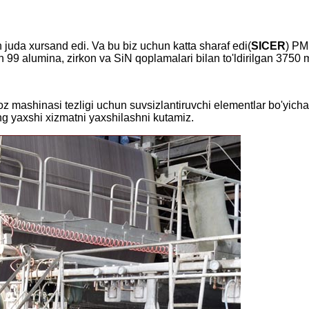
h juda xursand edi. Va bu biz uchun katta sharaf edi(
SICER
) PM
un 99 alumina, zirkon va SiN qoplamalari bilan to'ldirilgan 3750
'oz mashinasi tezligi uchun suvsizlantiruvchi elementlar bo'yic
eng yaxshi xizmatni yaxshilashni kutamiz.