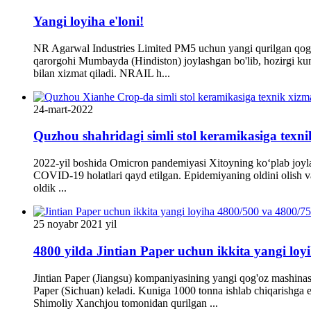
Yangi loyiha e'loni!
NR Agarwal Industries Limited PM5 uchun yangi qurilgan qog'oz
qarorgohi Mumbayda (Hindiston) joylashgan bo'lib, hozirgi kun
bilan xizmat qiladi. NRAIL h...
24-mart-2022
Quzhou shahridagi simli stol keramikasiga texnik
2022-yil boshida Omicron pandemiyasi Xitoyning koʻplab joylar
COVID-19 holatlari qayd etilgan. Epidemiyaning oldini olish va 
oldik ...
25 noyabr 2021 yil
4800 yilda Jintian Paper uchun ikkita yangi loyih
Jintian Paper (Jiangsu) kompaniyasining yangi qog'oz mashinasi 
Paper (Sichuan) keladi. Kuniga 1000 tonna ishlab chiqarishga e
Shimoliy Xanchjou tomonidan qurilgan ...