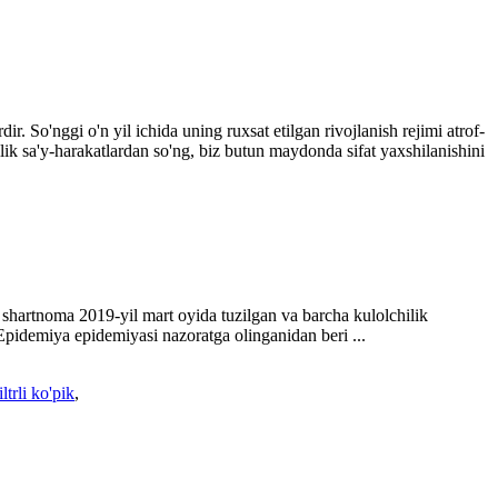
. So'nggi o'n yil ichida uning ruxsat etilgan rivojlanish rejimi atrof-
lik sa'y-harakatlardan so'ng, biz butun maydonda sifat yaxshilanishini
shartnoma 2019-yil mart oyida tuzilgan va barcha kulolchilik
Epidemiya epidemiyasi nazoratga olinganidan beri ...
iltrli ko'pik
,