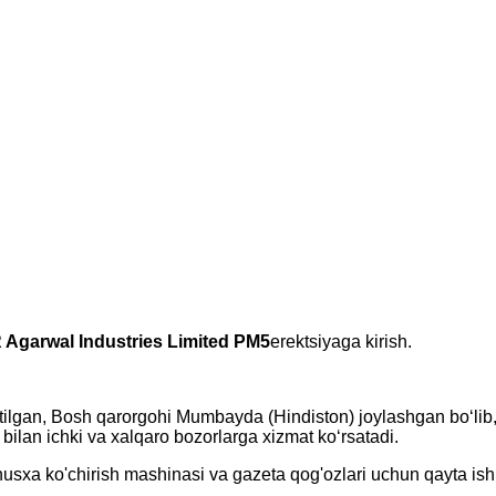
 Agarwal Industries Limited
PM5
erektsiyaga kirish.
 etilgan, Bosh qarorgohi Mumbayda (Hindiston) joylashgan boʻlib
i bilan ichki va xalqaro bozorlarga xizmat koʻrsatadi.
 nusxa ko'chirish mashinasi va gazeta qog'ozlari uchun qayta i