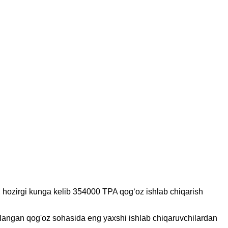
, hozirgi kunga kelib 354000 TPA qogʻoz ishlab chiqarish
shlangan qog'oz sohasida eng yaxshi ishlab chiqaruvchilardan