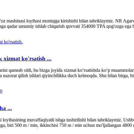
 mashinasi loyihasi montajga kirishishi bilan tabriklaymiz. NR Agarw
ga qadar umumiy ishlab chiqarish quvvati 354000 TPA qog'ozga ega bo'li
 xizmat ko'rsatish ...
ini qamrab oldi, bu bizga joyida xizmat koʻrsatishda koʻp muammolarni
nazorat qilish ishlari qiyinchilikka duch kelmoqda. Shu bilan birga, bi
a ...
loyihasining muvaffaqiyatli ishga tushirilishi bilan tabriklaymiz. Ushb
ga, biri 500 m / min, ikkinchisi 750 m / min uchun mo'ljallangan 4800