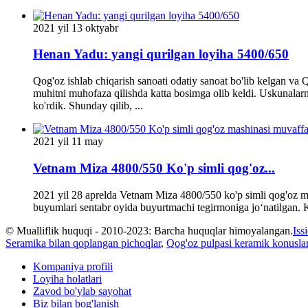
2021 yil 13 oktyabr
Henan Yadu: yangi qurilgan loyiha 5400/650
Qog'oz ishlab chiqarish sanoati odatiy sanoat bo'lib kelgan va Qi
muhitni muhofaza qilishda katta bosimga olib keldi. Uskunalarni
ko'rdik. Shunday qilib, ...
2021 yil 11 may
Vetnam Miza 4800/550 Ko'p simli qog'oz...
2021 yil 28 aprelda Vetnam Miza 4800/550 ko'p simli qog'oz mas
buyumlari sentabr oyida buyurtmachi tegirmoniga joʻnatilgan. K
© Mualliflik huquqi - 2010-2023: Barcha huquqlar himoyalangan.
Iss
Seramika bilan qoplangan pichoqlar
,
Qog'oz pulpasi keramik konuslar
Kompaniya profili
Loyiha holatlari
Zavod bo'ylab sayohat
Biz bilan bog'lanish