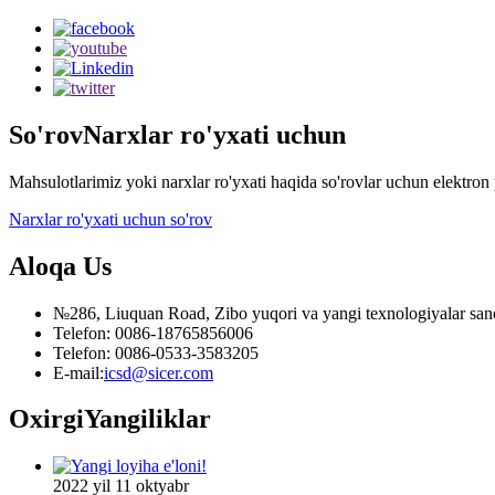
So'rov
Narxlar ro'yxati uchun
Mahsulotlarimiz yoki narxlar ro'yxati haqida so'rovlar uchun elektron 
Narxlar ro'yxati uchun so'rov
Aloqa
Us
№286, Liuquan Road, Zibo yuqori va yangi texnologiyalar sanoa
Telefon: 0086-18765856006
Telefon: 0086-0533-3583205
E-mail:
icsd@sicer.com
Oxirgi
Yangiliklar
2022 yil 11 oktyabr