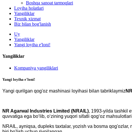
Boshqa sanoat tarmoqlari
Loyiha holatlari
Yangiliklar
Texnik xizmat
Biz bilan bog'lanish
Uy
Yangiliklar
Yangi loyiha e'loni!
Yangiliklar
Kompaniya yangiliklari
Yangi loyiha e'loni!
Yangi qurilgan qog'oz mashinasi loyihasi bilan tabriklaymiz
NR
NR Agarwal Industries Limited (NRAIL)
, 1993-yilda tashkil
quvvatiga ega boʻlib, oʻzining yuqori sifatli qogʻoz mahsulotlar
NRAIL, ayniqsa, dupleks taxtalar, yozish va bosma qog'ozlar,
biri bo'lish uchun rivojlangan.