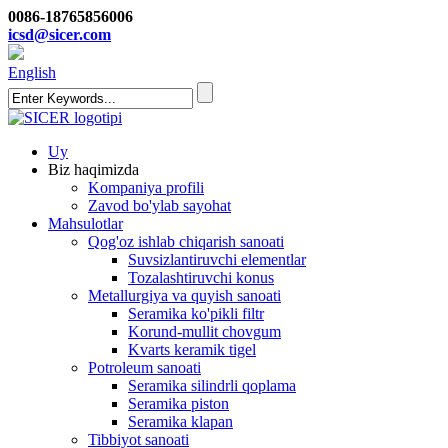
0086-18765856006
icsd@sicer.com
English
Uy
Biz haqimizda
Kompaniya profili
Zavod bo'ylab sayohat
Mahsulotlar
Qog'oz ishlab chiqarish sanoati
Suvsizlantiruvchi elementlar
Tozalashtiruvchi konus
Metallurgiya va quyish sanoati
Seramika ko'pikli filtr
Korund-mullit chovgum
Kvarts keramik tigel
Potroleum sanoati
Seramika silindrli qoplama
Seramika piston
Seramika klapan
Tibbiyot sanoati