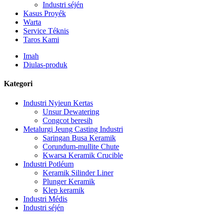
Industri séjén
Kasus Proyék
Warta
Service Téknis
Taros Kami
Imah
Diulas-produk
Kategori
Industri Nyieun Kertas
Unsur Dewatering
Congcot beresih
Metalurgi Jeung Casting Industri
Saringan Busa Keramik
Corundum-mullite Chute
Kwarsa Keramik Crucible
Industri Potléum
Keramik Silinder Liner
Plunger Keramik
Klep keramik
Industri Médis
Industri séjén