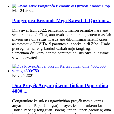
Mar-24-2022
Pangropéa Keramik Meja Kawat di Quzhou ...
Dina awal taun 2022, pandémik Omicron parantos narajang
seueur tempat di Cina, anu nyababkeun urang seueur masalah
pikeun jasa dina situs. Kasus anu dikonfirmasi sareng kasus
asimtomatik COVID-19 parantos dilaporkeun di Zibo. Usaha
pencegahan sareng kontrol wabah nuju tangtangan.
Samentara éta, kami narima pamundut husus pikeun instalasi
sawah dewateri ...
Nov-25-2021
Dua Proyék Anyar pikeun Jintian Paper dina
4800 ...
Congratulate ka suksés ngamimitian proyék mesin kertas
anyar Jintian Paper (Jiangsu). Proyék ieu dituturkeun ku
Jintian Paper (Dongguan) sareng Jintian Paper (Sichuan) dina