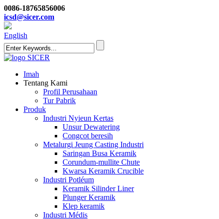
0086-18765856006
icsd@sicer.com
English
Imah
Tentang Kami
Profil Perusahaan
Tur Pabrik
Produk
Industri Nyieun Kertas
Unsur Dewatering
Congcot beresih
Metalurgi Jeung Casting Industri
Saringan Busa Keramik
Corundum-mullite Chute
Kwarsa Keramik Crucible
Industri Potléum
Keramik Silinder Liner
Plunger Keramik
Klep keramik
Industri Médis