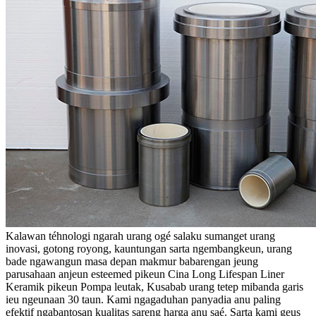
Kalawan téhnologi ngarah urang ogé salaku sumanget urang
inovasi, gotong royong, kauntungan sarta ngembangkeun, urang
bade ngawangun masa depan makmur babarengan jeung
parusahaan anjeun esteemed pikeun Cina Long Lifespan Liner
Keramik pikeun Pompa leutak, Kusabab urang tetep mibanda garis
ieu ngeunaan 30 taun. Kami ngagaduhan panyadia anu paling
efektif ngabantosan kualitas sareng harga anu saé. Sarta kami geus