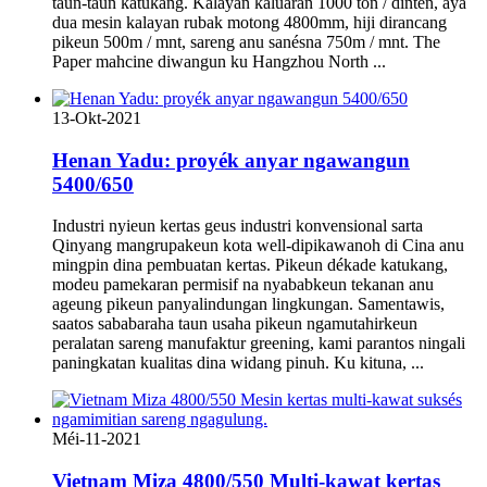
taun-taun katukang. Kalayan kaluaran 1000 ton / dinten, aya
dua mesin kalayan rubak motong 4800mm, hiji dirancang
pikeun 500m / mnt, sareng anu sanésna 750m / mnt. The
Paper mahcine diwangun ku Hangzhou North ...
13-Okt-2021
Henan Yadu: proyék anyar ngawangun
5400/650
Industri nyieun kertas geus industri konvensional sarta
Qinyang mangrupakeun kota well-dipikawanoh di Cina anu
mingpin dina pembuatan kertas. Pikeun dékade katukang,
modeu pamekaran permisif na nyababkeun tekanan anu
ageung pikeun panyalindungan lingkungan. Samentawis,
saatos sababaraha taun usaha pikeun ngamutahirkeun
peralatan sareng manufaktur greening, kami parantos ningali
paningkatan kualitas dina widang pinuh. Ku kituna, ...
Méi-11-2021
Vietnam Miza 4800/550 Multi-kawat kertas