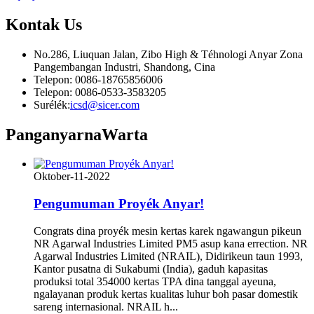
Kontak
Us
No.286, Liuquan Jalan, Zibo High & Téhnologi Anyar Zona
Pangembangan Industri, Shandong, Cina
Telepon: 0086-18765856006
Telepon: 0086-0533-3583205
Surélék:
icsd@sicer.com
Panganyarna
Warta
Oktober-11-2022
Pengumuman Proyék Anyar!
Congrats dina proyék mesin kertas karek ngawangun pikeun
NR Agarwal Industries Limited PM5 asup kana errection. NR
Agarwal Industries Limited (NRAIL), Didirikeun taun 1993,
Kantor pusatna di Sukabumi (India), gaduh kapasitas
produksi total 354000 kertas TPA dina tanggal ayeuna,
ngalayanan produk kertas kualitas luhur boh pasar domestik
sareng internasional. NRAIL h...