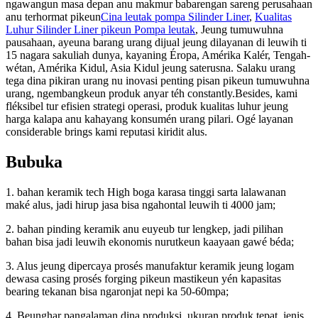
ngawangun masa depan anu makmur babarengan sareng perusahaan
anu terhormat pikeun
Cina leutak pompa Silinder Liner
,
Kualitas
Luhur Silinder Liner pikeun Pompa leutak
, Jeung tumuwuhna
pausahaan, ayeuna barang urang dijual jeung dilayanan di leuwih ti
15 nagara sakuliah dunya, kayaning Éropa, Amérika Kalér, Tengah-
wétan, Amérika Kidul, Asia Kidul jeung saterusna. Salaku urang
tega dina pikiran urang nu inovasi penting pisan pikeun tumuwuhna
urang, ngembangkeun produk anyar téh constantly.Besides, kami
fléksibel tur efisien strategi operasi, produk kualitas luhur jeung
harga kalapa anu kahayang konsumén urang pilari. Ogé layanan
considerable brings kami reputasi kiridit alus.
Bubuka
1. bahan keramik tech High boga karasa tinggi sarta lalawanan
maké alus, jadi hirup jasa bisa ngahontal leuwih ti 4000 jam;
2. bahan pinding keramik anu euyeub tur lengkep, jadi pilihan
bahan bisa jadi leuwih ekonomis nurutkeun kaayaan gawé béda;
3. Alus jeung dipercaya prosés manufaktur keramik jeung logam
dewasa casing prosés forging pikeun mastikeun yén kapasitas
bearing tekanan bisa ngaronjat nepi ka 50-60mpa;
4. Beunghar pangalaman dina produksi, ukuran produk tepat, jenis