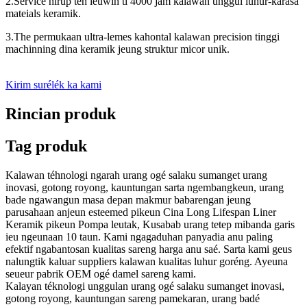
2.Service hirup téh leuwih ti 4000 jam kalawan unggul luhur-karasa
mateials keramik.
3.The permukaan ultra-lemes kahontal kalawan precision tinggi
machinning dina keramik jeung struktur micor unik.
Kirim surélék ka kami
Rincian produk
Tag produk
Kalawan téhnologi ngarah urang ogé salaku sumanget urang
inovasi, gotong royong, kauntungan sarta ngembangkeun, urang
bade ngawangun masa depan makmur babarengan jeung
parusahaan anjeun esteemed pikeun Cina Long Lifespan Liner
Keramik pikeun Pompa leutak, Kusabab urang tetep mibanda garis
ieu ngeunaan 10 taun. Kami ngagaduhan panyadia anu paling
efektif ngabantosan kualitas sareng harga anu saé. Sarta kami geus
nalungtik kaluar suppliers kalawan kualitas luhur goréng. Ayeuna
seueur pabrik OEM ogé damel sareng kami.
Kalayan téknologi unggulan urang ogé salaku sumanget inovasi,
gotong royong, kauntungan sareng pamekaran, urang badé