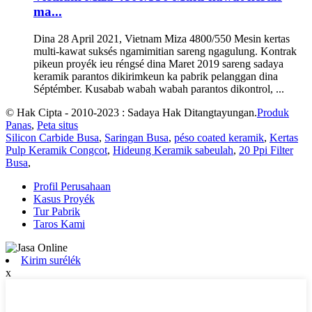
ma...
Dina 28 April 2021, Vietnam Miza 4800/550 Mesin kertas
multi-kawat suksés ngamimitian sareng ngagulung. Kontrak
pikeun proyék ieu réngsé dina Maret 2019 sareng sadaya
keramik parantos dikirimkeun ka pabrik pelanggan dina
Séptémber. Kusabab wabah wabah parantos dikontrol, ...
© Hak Cipta - 2010-2023 : Sadaya Hak Ditangtayungan.
Produk
Panas
,
Peta situs
Silicon Carbide Busa
,
Saringan Busa
,
péso coated keramik
,
Kertas
Pulp Keramik Congcot
,
Hideung Keramik sabeulah
,
20 Ppi Filter
Busa
,
Profil Perusahaan
Kasus Proyék
Tur Pabrik
Taros Kami
Kirim surélék
x