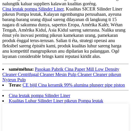
nalungtik kaluar suppliers kalawan kualitas goréng.
Cina leutak pompa Silinder Liner
, Kualitas SICER Silinder Liner
pikeun Pompa leutak, Kalayan ngembangna perusahaan, ayeuna
barang-barang urang dijual sareng dilayanan di langkung ti 15
nagara di sakumna dunya, sapertos Eropa, Amérika Kalér, Wétan
Tengah, Amérika Kidul, Asia Kidul sareng saterasna. Nalika urang
émut yén inovasi penting pikeun kamekaran urang, pamekaran
produk énggal terus-terusan. Salian ti éta, strategi operasi anu
fleksibel sareng épisién kami, produk kualitas luhur sareng harga
anu kompetitif mangrupikeun anu dipilarian ku palanggan. Ogé
layanan considerable brings kami reputasi kiridit alus.
saméméhna:
Pasokan Pabrik Cina Paper Mill Low Density
Cleaner Centrifugal Cleaner Mesin Pulp Cleaner Cleaner pikeun
Nyieun Pulp
Teras:
CE bijil Cina keramik 99% alumina plunger pipe piston
Cina leutak pompa Silinder Liner
Kualitas Luhur Silinder Liner pikeun Pompa leutak