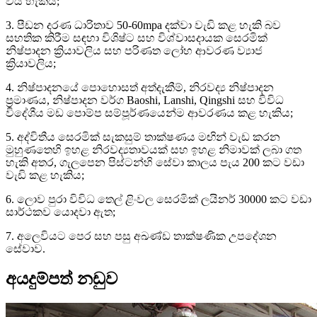
විය හැකිය;
3. පීඩන දරණ ධාරිතාව 50-60mpa දක්වා වැඩි කළ හැකි බව
සහතික කිරීම සඳහා විශිෂ්ට සහ විශ්වාසදායක සෙරමික්
නිෂ්පාදන ක්‍රියාවලිය සහ පරිණත ලෝහ ආවරණ ව්‍යාජ
ක්‍රියාවලිය;
4. නිෂ්පාදනයේ පොහොසත් අත්දැකීම්, නිරවද්‍ය නිෂ්පාදන
ප්‍රමාණය, නිෂ්පාදන වර්ග Baoshi, Lanshi, Qingshi සහ විවිධ
විදේශීය මඩ පොම්ප සම්පූර්ණයෙන්ම ආවරණය කළ හැකිය;
5. අද්විතීය සෙරමික් සැකසුම් තාක්ෂණය මඟින් වැඩ කරන
මුහුණතෙහි ඉහළ නිරවද්‍යතාවයක් සහ ඉහළ නිමාවක් ලබා ගත
හැකි අතර, ගැලපෙන පිස්ටන්හි සේවා කාලය පැය 200 කට වඩා
වැඩි කළ හැකිය;
6. ලොව පුරා විවිධ තෙල් ළිංවල සෙරමික් ලයිනර් 30000 කට වඩා
සාර්ථකව යොදවා ඇත;
7. අලෙවියට පෙර සහ පසු අඛණ්ඩ තාක්ෂණික උපදේශන
සේවාව.
අයදුම්පත් නඩුව