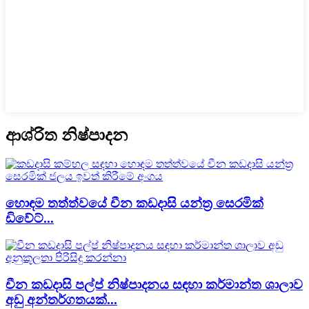
ආශ්රිත නිෂ්පාදන
හොඳම තත්ත්වයේ චීන කඩදාසි යන්ත්‍ර සෙරමික්
ඩිවේට්...
චීන කඩදාසි පල්ප් නිෂ්පාදනය සඳහා කර්මාන්ත ශාලාව
අඩු අන්තර්ගතයක්...