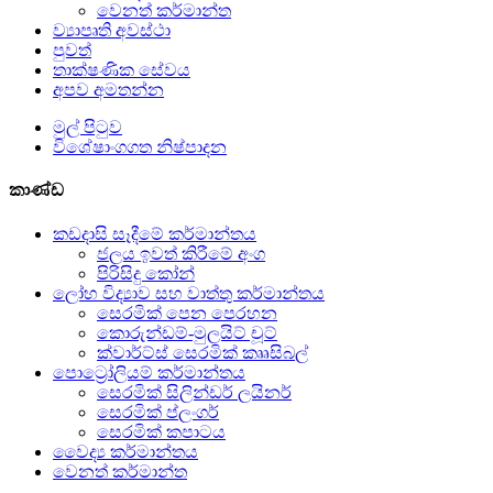
වෙනත් කර්මාන්ත
ව්‍යාපෘති අවස්ථා
පුවත්
තාක්ෂණික සේවය
අපව අමතන්න
මුල් පිටුව
විශේෂාංගගත නිෂ්පාදන
කාණ්ඩ
කඩදාසි සෑදීමේ කර්මාන්තය
ජලය ඉවත් කිරීමේ අංග
පිරිසිදු කෝන්
ලෝහ විද්‍යාව සහ වාත්තු කර්මාන්තය
සෙරමික් පෙන පෙරහන
කොරුන්ඩම්-මුලයිට් චූට්
ක්වාර්ට්ස් සෙරමික් කෲසිබල්
පොට්‍රෝලියම් කර්මාන්තය
සෙරමික් සිලින්ඩර් ලයිනර්
සෙරමික් ප්ලංගර්
සෙරමික් කපාටය
වෛද්‍ය කර්මාන්තය
වෙනත් කර්මාන්ත