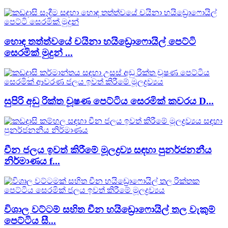
හොඳ තත්ත්වයේ චයිනා හයිඩ්‍රොෆොයිල් පෙට්ටි
සෙරමික් මුදුන් ...
සුපිරි අඩු රික්ත චූෂණ පෙට්ටිය සෙරමික් කවරය D...
චීන ජලය ඉවත් කිරීමේ මූලද්‍රව්‍ය සඳහා පුනර්ජනනීය
නිර්මාණය f...
විශාල වට්ටම් සහිත චීන හයිඩ්‍රොෆොයිල් තල වැකුම්
පෙට්ටිය සී...