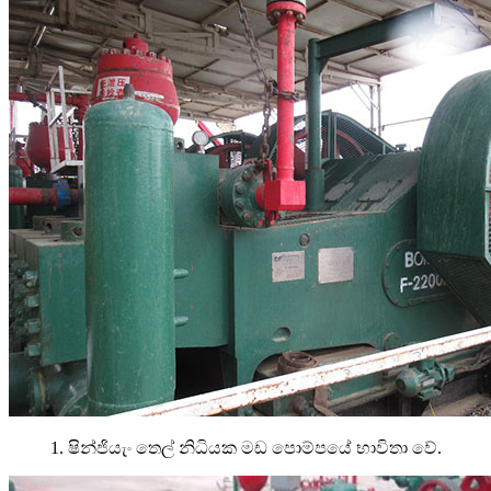
1. ෂින්ජියැං තෙල් නිධියක මඩ පොම්පයේ භාවිතා වේ.