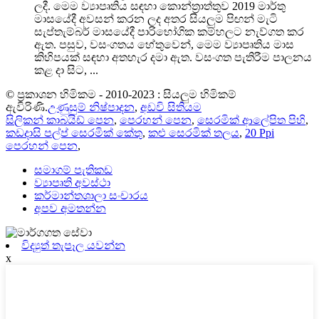
ලදී. මෙම ව්‍යාපෘතිය සඳහා කොන්ත්‍රාත්තුව 2019 මාර්තු
මාසයේදී අවසන් කරන ලද අතර සියලුම පිඟන් මැටි
සැප්තැම්බර් මාසයේදී පාරිභෝගික කම්හලට නැව්ගත කර
ඇත. පසුව, වසංගතය හේතුවෙන්, මෙම ව්‍යාපෘතිය මාස
කිහිපයක් සඳහා අතහැර දමා ඇත. වසංගත පැතිරීම පාලනය
කළ දා සිට, ...
© ප්‍රකාශන හිමිකම - 2010-2023 : සියලුම හිමිකම්
ඇවිරිණි.
උණුසුම් නිෂ්පාදන
,
අඩවි සිතියම
සිලිකන් කාබයිඩ් පෙන
,
පෙරහන් පෙන
,
සෙරමික් ආලේපිත පිහි
,
කඩදාසි පල්ප් සෙරමික් කේතු
,
කළු සෙරමික් තලය
,
20 Ppi
පෙරහන් පෙන
,
සමාගම් පැතිකඩ
ව්‍යාපෘති අවස්ථා
කර්මාන්තශාලා සංචාරය
අපව අමතන්න
විද්‍යුත් තැපෑල යවන්න
x