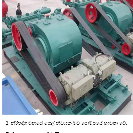
2. නිරිතදිග චීනයේ තෙල් නිධියක මඩ පොම්පයේ භාවිතා වේ.