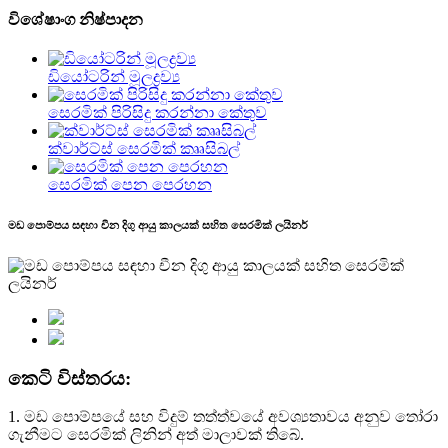
විශේෂාංග නිෂ්පාදන
ඩියෝටරින් මූලද්‍රව්‍ය
සෙරමික් පිරිසිදු කරන්නා කේතුව
ක්වාර්ට්ස් සෙරමික් කෲසිබල්
සෙරමික් පෙන පෙරහන
මඩ පොම්පය සඳහා චීන දිගු ආයු කාලයක් සහිත සෙරමික් ලයිනර්
කෙටි විස්තරය:
1. මඩ පොම්පයේ සහ විදුම් තත්ත්වයේ අවශ්‍යතාවය අනුව තෝරා
ගැනීමට සෙරමික් ලිනින් අත් මාලාවක් තිබේ.