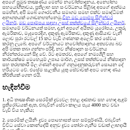
අපගේ ප්‍රමුඛ තාක්‍ෂණය මෙන්ම නවෝත්පාදනය, අන්‍යෝන්‍ය
සහයෝගීතාවය, ප්‍රතිලාභ සහ සංවර්ධනය පිළිබඳ අපගේ ආත්මය
සමඟින්, අපි ඔබේ ගෞරවනීය සමාගම සමඟ එක්ව සමෘද්ධිමත්
අනාගතයක් ගොඩනඟන්නෙමු.
චීන මඩ පොම්ප සිලින්ඩර
ලයිනර්
,
මඩ පොම්පය සඳහා උසස් තත්ත්වයේ සිලින්ඩර ලයිනර්
,
සමාගමේ වර්ධනයත් සමඟ, දැන් අපගේ අයිතම යුරෝපය, උතුරු
ඇමරිකාව, මැදපෙරදිග, දකුණු ඇමරිකාව, දකුණු ආසියාව වැනි
ලොව පුරා රටවල් 15 කට වැඩි ගණනක අලෙවි කර සේවය
කරනු ලැබේ. අපගේ වර්ධනයට නවෝත්පාදනය අත්‍යවශ්‍ය බව
අපි මතක තබා ගන්නා පරිදි, නව නිෂ්පාදන සංවර්ධනය
නිරන්තරයෙන් සිදු වේ. ඊට අමතරව, අපගේ නම්‍යශීලී සහ
කාර්යක්ෂම මෙහෙයුම් උපාය මාර්ග, උසස් තත්ත්වයේ නිෂ්පාදන
සහ තරඟකාරී මිල ගණන් අපගේ ගනුදෙනුකරුවන් සොයන දේ
හරියටම වේ. එසේම සැලකිය යුතු සේවාවක් අපට හොඳ ණය
කීර්තියක් ගෙන එයි.
හැඳින්වීම
1. අධි තාක්‍ෂණික සෙරමික් ද්‍රව්‍යවල ඉහළ දෘඪතාව සහ හොඳ ඇඳුම්
ප්‍රතිරෝධයක් ඇත, එබැවින් සේවා කාලය පැය 4000 කට වඩා
වැඩි විය හැකිය;
2. සෙරමික් ලයිනිං ද්‍රව්‍ය පොහොසත් සහ සම්පූර්ණයි, එබැවින්
විවිධ සේවා කොන්දේසි අනුව ද්‍රව්‍ය තෝරා ගැනීම වඩාත් ලාභදායී