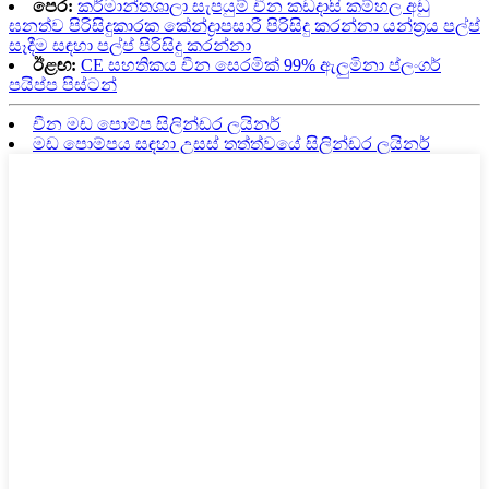
පෙර:
කර්මාන්තශාලා සැපයුම් චීන කඩදාසි කම්හල අඩු
ඝනත්ව පිරිසිදුකාරක කේන්ද්‍රාපසාරී පිරිසිදු කරන්නා යන්ත්‍රය පල්ප්
සෑදීම සඳහා පල්ප් පිරිසිදු කරන්නා
ඊළඟ:
CE සහතිකය චීන සෙරමික් 99% ඇලුමිනා ප්ලංගර්
පයිප්ප පිස්ටන්
චීන මඩ පොම්ප සිලින්ඩර ලයිනර්
මඩ පොම්පය සඳහා උසස් තත්ත්වයේ සිලින්ඩර ලයිනර්