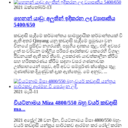
2021 ඔක්තෝබර්-13
හෙනන් යාඩු: අලුතින් ඉදිකරන ලද ව්‍යාපෘතිය
5400/650
කඩදාසි සෑදීමේ කර්මාන්තය සාම්ප්‍රදායික කර්මාන්තයක් වී
ඇති අතර Qinyang යනු කඩදාසි සෑදීමේ ප්‍රමුඛයා වන
චීනයේ ප්‍රසිද්ධ නගරයකි. පසුගිය දශකය තුළ, එහි අවසර
ලත් සංවර්ධන මාදිලිය පරිසර ආරක්ෂාව කෙරෙහි විශාල
පීඩනයක් ඇති කර තිබේ. උපකරණ යාවත්කාලීන කිරීම
සහ හරිතකරණය කිරීම සඳහා වසර ගණනාවක
උත්සාහයෙන් පසුව, අපි අවට සම්පූර්ණ ක්ෂේත්‍රය තුළ
ගුණාත්මක දියුණුවක් දැක ඇත්තෙමු. මේ අනුව, ...
2021 මැයි-11
වියට්නාමය Miza 4800/550 බහු වයර් කඩදාසි
ma...
2021 අප්‍රේල් 28 වන දින, වියට්නාමය මිසා 4800/550 බහු-
වයර් කඩදාසි යන්ත්‍රය සාර්ථකව ආරම්භ කර රෝල් කරන