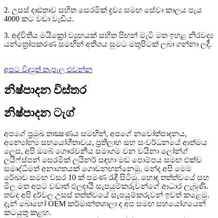
2. උසස් දෘඪතාව සහිත සෙරමික් ද්‍රව්‍ය සමඟ සේවා කාලය පැය
4000 කට වඩා වැඩිය.
3. අද්විතීය මයික්‍රෝ ව්‍යුහයක් සහිත පිඟන් මැටි මත ඉහළ නිරවද්‍ය
යන්ත්‍රෝපකරණ සමඟින් අතිශය සුමට මතුපිටක් ලබා ගන්නා ලදී.
අපට විද්‍යුත් තැපෑල එවන්න
නිෂ්පාදන විස්තර
නිෂ්පාදන ටැග්
අපගේ ප්‍රමුඛ තාක්‍ෂණය සමඟින්, අපගේ නවෝත්පාදනය,
අන්‍යෝන්‍ය සහයෝගීතාවය, ප්‍රතිලාභ සහ සංවර්ධනයේ ආත්මය
ලෙස, අපි ඔබේ ගෞරවනීය සමාගම වන චයිනා ලෝන්ග්
ලයිෆ්ස්පන් සෙරමික් ලයිනර් සඳහා මඩ පොම්පය සමඟ එක්ව
සමෘද්ධිමත් අනාගතයක් ගොඩනඟන්නෙමු, මන්ද අපි මෙම
රේඛාව සමඟ වසර 10 ක් පමණ රැඳී සිටිමු. හොඳ තත්ත්වයේ සහ
මිල මත අපට වඩාත් ඵලදායී සැපයුම්කරුවන්ගේ ආධාර ලැබුණි.
තවද අපි දුර්වල උසස් තත්ත්වයේ සැපයුම්කරුවන් ඉවත් කළෙමු.
දැන් බොහෝ OEM කර්මාන්තශාලා ද අප සමඟ සහයෝගයෙන්
කටයුතු කළහ.