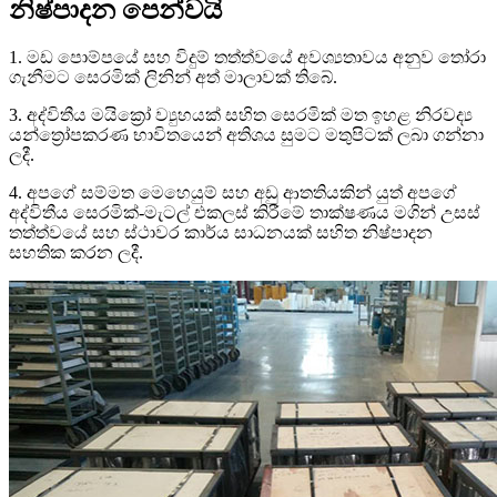
නිෂ්පාදන පෙන්වයි
1. මඩ පොම්පයේ සහ විදුම් තත්ත්වයේ අවශ්‍යතාවය අනුව තෝරා
ගැනීමට සෙරමික් ලිනින් අත් මාලාවක් තිබේ.
3. අද්විතීය මයික්‍රෝ ව්‍යුහයක් සහිත සෙරමික් මත ඉහළ නිරවද්‍ය
යන්ත්‍රෝපකරණ භාවිතයෙන් අතිශය සුමට මතුපිටක් ලබා ගන්නා
ලදී.
4. අපගේ සම්මත මෙහෙයුම් සහ අඩු ආතතියකින් යුත් අපගේ
අද්විතීය සෙරමික්-මැටල් එකලස් කිරීමේ තාක්ෂණය මගින් උසස්
තත්ත්වයේ සහ ස්ථාවර කාර්ය සාධනයක් සහිත නිෂ්පාදන
සහතික කරන ලදී.