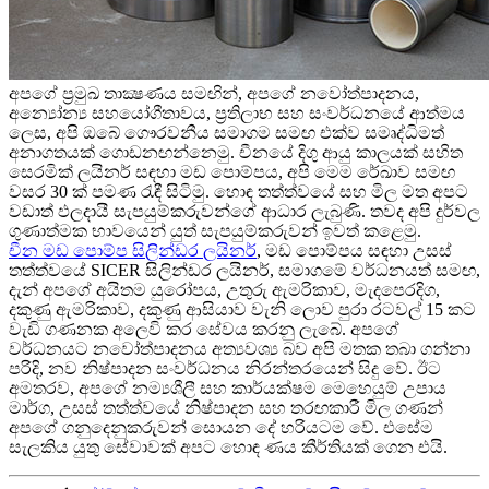
අපගේ ප්‍රමුඛ තාක්‍ෂණය සමඟින්, අපගේ නවෝත්පාදනය,
අන්‍යෝන්‍ය සහයෝගීතාවය, ප්‍රතිලාභ සහ සංවර්ධනයේ ආත්මය
ලෙස, අපි ඔබේ ගෞරවනීය සමාගම සමඟ එක්ව සමෘද්ධිමත්
අනාගතයක් ගොඩනඟන්නෙමු. චීනයේ දිගු ආයු කාලයක් සහිත
සෙරමික් ලයිනර් සඳහා මඩ පොම්පය, අපි මෙම රේඛාව සමඟ
වසර 30 ක් පමණ රැඳී සිටිමු. හොඳ තත්ත්වයේ සහ මිල මත අපට
වඩාත් ඵලදායී සැපයුම්කරුවන්ගේ ආධාර ලැබුණි. තවද අපි දුර්වල
ගුණාත්මක භාවයෙන් යුත් සැපයුම්කරුවන් ඉවත් කළෙමු.
චීන මඩ පොම්ප සිලින්ඩර ලයිනර්
, මඩ පොම්පය සඳහා උසස්
තත්ත්වයේ SICER සිලින්ඩර ලයිනර්, සමාගමේ වර්ධනයත් සමඟ,
දැන් අපගේ අයිතම යුරෝපය, උතුරු ඇමරිකාව, මැදපෙරදිග,
දකුණු ඇමරිකාව, දකුණු ආසියාව වැනි ලොව පුරා රටවල් 15 කට
වැඩි ගණනක අලෙවි කර සේවය කරනු ලැබේ. අපගේ
වර්ධනයට නවෝත්පාදනය අත්‍යවශ්‍ය බව අපි මතක තබා ගන්නා
පරිදි, නව නිෂ්පාදන සංවර්ධනය නිරන්තරයෙන් සිදු වේ. ඊට
අමතරව, අපගේ නම්‍යශීලී සහ කාර්යක්ෂම මෙහෙයුම් උපාය
මාර්ග, උසස් තත්ත්වයේ නිෂ්පාදන සහ තරඟකාරී මිල ගණන්
අපගේ ගනුදෙනුකරුවන් සොයන දේ හරියටම වේ. එසේම
සැලකිය යුතු සේවාවක් අපට හොඳ ණය කීර්තියක් ගෙන එයි.