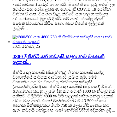
අපට බොහෝ කරදර ගෙන එයි. සිබෝ හි තහවුරු කරන ලද
අවස්ථා සහ රෝග ලක්ෂණ නොමැති COVID-19 රෝගීන්
වාර්තා වී ඇත. වසංගත වැළැක්වීමේ සහ පාලන කටයුතු
අභියෝගයකට මුහුණ දී සිටී. මේ අතර, ක්ෂේත්‍ර ජලජ
සම්පත් ස්ථාපනය කිරීම සඳහා අපට විශේෂ ඉල්ලීමක්
ලැබුණි...
2021 නොවැ-25
4800 දී ජින්ටියන් කඩදාසි සඳහා නව ව්‍යාපෘති
දෙකක්...
ජින්ටියානු කඩදාසි (ජියැන්ග්සු) හි නව කඩදාසි යන්ත්‍ර
ව්‍යාපෘතියේ සාර්ථක ආරම්භයට සුබ පැතුම්. මෙම
ව්‍යාපෘතිය පසුගිය වසරවල ජින්ටියානු කඩදාසි
(ඩොන්ග්ගුවාන්) සහ ජින්ටියානු කඩදාසි (සිචුවාන්) විසින්
අනුගමනය කරනු ලැබේ. දිනකට ටොන් 1000 ක නිමැවුමක්
සහිතව, මිලිමීටර් 4800 ක ටිම් පළලක් සහිත යන්ත්‍ර දෙකක්
අඩංගු වන අතර, එකක් මිනිත්තුවකට මීටර් 500 ක් සහ
අනෙක මිනිත්තුවකට මීටර් 750 ක් ලෙස නිර්මාණය කර
ඇත. කඩදාසි යන්ත්‍රය හැංෂෝ නෝර්ත් විසින් ඉදිකරන ලදී ...