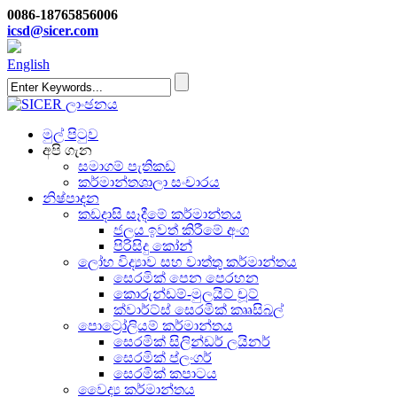
0086-18765856006
icsd@sicer.com
English
මුල් පිටුව
අපි ගැන
සමාගම් පැතිකඩ
කර්මාන්තශාලා සංචාරය
නිෂ්පාදන
කඩදාසි සෑදීමේ කර්මාන්තය
ජලය ඉවත් කිරීමේ අංග
පිරිසිදු කෝන්
ලෝහ විද්‍යාව සහ වාත්තු කර්මාන්තය
සෙරමික් පෙන පෙරහන
කොරුන්ඩම්-මුලයිට් චූට්
ක්වාර්ට්ස් සෙරමික් කෲසිබල්
පොට්‍රෝලියම් කර්මාන්තය
සෙරමික් සිලින්ඩර් ලයිනර්
සෙරමික් ප්ලංගර්
සෙරමික් කපාටය
වෛද්‍ය කර්මාන්තය