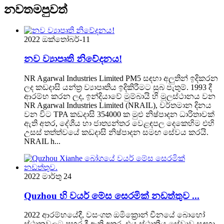
නවතම
පුවත්
2022 ඔක්තෝබර්-11
නව ව්‍යාපෘති නිවේදනය!
NR Agarwal Industries Limited PM5 සඳහා අලුතින් ඉදිකරන
ලද කඩදාසි යන්ත්‍ර ව්‍යාපෘතිය ඉදිකිරීමට සුබ පැතුම්. 1993 දී
ආරම්භ කරන ලද, ඉන්දියාවේ මුම්බායි හි මූලස්ථානය වන
NR Agarwal Industries Limited (NRAIL), වර්තමාන දිනය
වන විට TPA කඩදාසි 354000 ක මුළු නිෂ්පාදන ධාරිතාවක්
ඇති අතර, දේශීය හා ජාත්‍යන්තර වෙළඳපල දෙකෙහිම එහි
උසස් තත්ත්වයේ කඩදාසි නිෂ්පාදන සමඟ සේවය කරයි.
NRAIL h...
2022 මාර්තු 24
Quzhou හි වයර් මේස සෙරමික් නඩත්තුව ...
2022 ආරම්භයේදී, වසංගත ඔමික්‍රොන් චීනයේ බොහෝ
ස්ථානවලට පහර දී ඇති අතර, එය ස්ථානීය සේවාව සඳහා