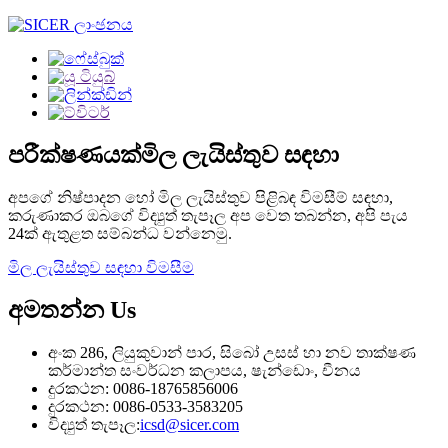
පරීක්ෂණයක්
මිල ලැයිස්තුව සඳහා
අපගේ නිෂ්පාදන හෝ මිල ලැයිස්තුව පිළිබඳ විමසීම් සඳහා,
කරුණාකර ඔබගේ විද්‍යුත් තැපෑල අප වෙත තබන්න, අපි පැය
24ක් ඇතුළත සම්බන්ධ වන්නෙමු.
මිල ලැයිස්තුව සඳහා විමසීම
අමතන්න
Us
අංක 286, ලියුකුවාන් පාර, සිබෝ උසස් හා නව තාක්ෂණ
කර්මාන්ත සංවර්ධන කලාපය, ෂැන්ඩොං, චීනය
දුරකථන: 0086-18765856006
දුරකථන: 0086-0533-3583205
විද්‍යුත් තැපෑල:
icsd@sicer.com