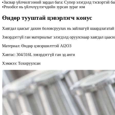
•
Засвар үйлчилгээний зардал бага: Супер элэгдэлд тэсвэртэй б
•
Pruodice нь үйлчлүүлэгчдийн зурсан зураг юм
Өндөр тууштай цэвэрлэгч конус
Хаягдал цаасыг дахин боловсруулах нь зайлшгүй шаардлагатай
Зэвэрдэггүй ган материалыг элэгдэлд оруулснаар хаягдал цаас
Материал: Өндөр цэвэршилттэй Al2O3
Хавтас: 304/316L зэвэрдэггүй ган эд анги
Хэмжээ: Тохируулсан