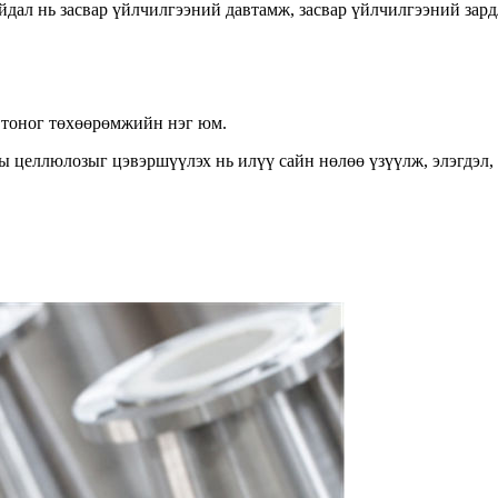
айдал нь засвар үйлчилгээний давтамж, засвар үйлчилгээний зар
 тоног төхөөрөмжийн нэг юм.
ны целлюлозыг цэвэршүүлэх нь илүү сайн нөлөө үзүүлж, элэгдэл,