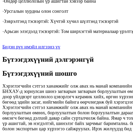
·Өндөр целлюлозын үр ашигтай хэвээр байна
·Урсгалын хурдны олон сонголт
·Зэврэлтэнд тэсвэртэй: Хүчтэй хүчил шүлтэнд тэсвэртэй
·Арьсан элэгдэлд тэсвэртэй: Том ширхэгтэй материалаар үрэлтэ
Бидэн рүү имэйл илгээнэ үү
Бүтээгдэхүүний дэлгэрэнгүй
Бүтээгдэхүүний шошго
Хэрэглэгчийн сэтгэл ханамжийг олж авах нь манай компанийн 
БНХАУ-д зориулсан шинэ загварын загварын борлуулалтын өмнө
доор үйлдвэрт целлюлоз цэвэрлэгч керамик хийх, өргөн хүрээн
бөгөөд эдийн засаг, нийгмийн байнга өөрчлөгдөж буй хэрэгцээг
Хэрэглэгчийн сэтгэл ханамжийг олж авах нь манай компанийн 
борлуулалтын өмнөх, борлуулалтын болон борлуулалтын дараах
өмсөгч бөгөөд дэлхий даяар сайн сурталчилж байна. Ямар ч то
үр ашигтай, эв нэгдэлтэй, шинэлэг байх зарчмыг баримтална. б
болон экспортын цар хүрээгээ сайжруулах. Ирэх жилүүдэд бид 