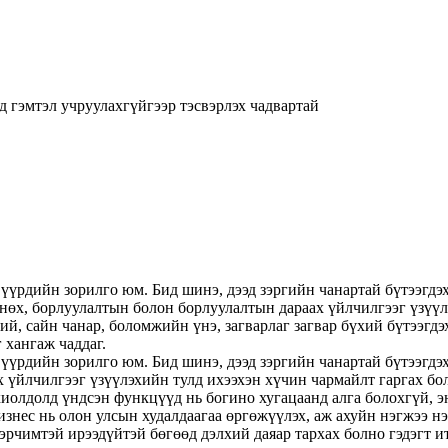
д гэмтэл учруулахгүйгээр тэсвэрлэх чадвартай
үүрдийн зорилго юм. Бид шинэ, дээд зэргийн чанартай бүтээгдэ
х, борлуулалтын болон борлуулалтын дараах үйлчилгээг үзүүлэ
ий, сайн чанар, боломжийн үнэ, загварлаг загвар бүхий бүтээгд
 хангаж чаддаг.
үүрдийн зорилго юм. Бид шинэ, дээд зэргийн чанартай бүтээгдэ
 үйлчилгээг үзүүлэхийн тулд ихээхэн хүчин чармайлт гаргах бо
хиолдолд үндсэн функцүүд нь богино хугацаанд алга болохгүй, э
изнес нь олон улсын худалдаагаа өргөжүүлэх, аж ахуйн нэгжээ нэм
эрчимтэй ирээдүйтэй бөгөөд дэлхий даяар тархах болно гэдэгт и