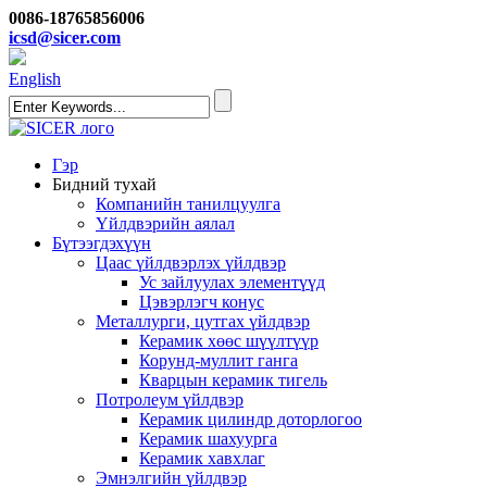
0086-18765856006
icsd@sicer.com
English
Гэр
Бидний тухай
Компанийн танилцуулга
Үйлдвэрийн аялал
Бүтээгдэхүүн
Цаас үйлдвэрлэх үйлдвэр
Ус зайлуулах элементүүд
Цэвэрлэгч конус
Металлурги, цутгах үйлдвэр
Керамик хөөс шүүлтүүр
Корунд-муллит ганга
Кварцын керамик тигель
Потролеум үйлдвэр
Керамик цилиндр доторлогоо
Керамик шахуурга
Керамик хавхлаг
Эмнэлгийн үйлдвэр