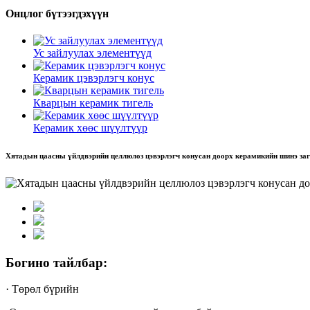
Онцлог бүтээгдэхүүн
Ус зайлуулах элементүүд
Керамик цэвэрлэгч конус
Кварцын керамик тигель
Керамик хөөс шүүлтүүр
Хятадын цаасны үйлдвэрийн целлюлоз цэвэрлэгч конусан доорх керамикийн шинэ за
Богино тайлбар:
· Төрөл бүрийн