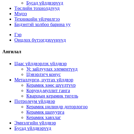
Бусад үйлдвэрүүд
Төслийн тохиолдлууд
Мэдээ
Техникийн үйлчилгээ
Бидэнтэй холбоо барина уу
Гэр
Онцлох бүтээгдэхүүнүүд
Ангилал
Цаас үйлдвэрлэх үйлдвэр
Ус зайлуулах элементүүд
Цэвэрлэгч конус
Металлурги, цутгах үйлдвэр
Керамик хөөс шүүлтүүр
Корунд-муллит ганга
Кварцын керамик тигель
Потролеум үйлдвэр
Керамик цилиндр доторлогоо
Керамик шахуурга
Керамик хавхлаг
Эмнэлгийн үйлдвэр
Бусад үйлдвэрүүд