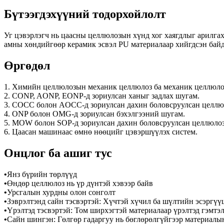
Бүтээгдэхүүний тодорхойлолт
Уг цэвэрлэгч нь цаасны целлюлозын хүнд хог хаягдлыг арилгахад
амны хөндийгөөр керамик эсвэл PU материалаар хийгдсэн байд
Өргөдөл
1. Химийн целлюлозын механик целлюлоз ба механик целлюло
2. CONP, AONP, EONP-д зориулсан ханыг задлах шугам.
3. COCC болон AOCC-д зориулсан дахин боловсруулсан целлю
4. ONP болон OMG-д зориулсан бэхэлгээний шугам.
5. MOW болон SOP-д зориулсан дахин боловсруулсан целлюло
6. Цаасан машинаас өмнө нөөцийг цэвэршүүлэх систем.
Онцлог ба ашиг тус
•
Янз бүрийн төрлүүд
•
Өндөр целлюлоз нь үр дүнтэй хэвээр байв
•
Урсгалын хурдны олон сонголт
•
Зэврэлтэнд сайн тэсвэртэй: Хүчтэй хүчил ба шүлтийн эсэргүү
•
Үрэлтэд тэсвэртэй: Том ширхэгтэй материалаар үрэлтэд гэмтэ
•
Сайн шингэн: Гөлгөр гадаргуу нь бөглөрөлгүйгээр материалы