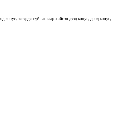
д конус, зэвэрдэггүй гангаар хийсэн дээд конус, доод конус,