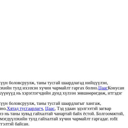
хүүн боловсруулж, таны тусгай шаардлагад нийцүүлэн,
хийн тулд ихээхэн хүчин чармайлт гаргах болно.
Цаас
Конусан
эхүүнүүд нь хэрэглэгчдийн дунд хүлээн зөвшөөрөгдөж, итгэдэг
хүүн боловсруулж, таны тусгай шаардлагыг хангаж,
лно.
Хятад тусгаарлагч
,
Цаас
, Тэд удаан эдэлгээтэй загвар
нэ нь таны хувьд гайхалтай чанартай байх ёстой. Болгоомжтой,
эгдүүлэхийн тулд гайхалтай хүчин чармайлт гаргадаг. rofit
тгэлтэй байсан.