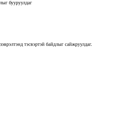
длыг бууруулдаг
 зэврэлтэнд тэсвэртэй байдлыг сайжруулдаг.