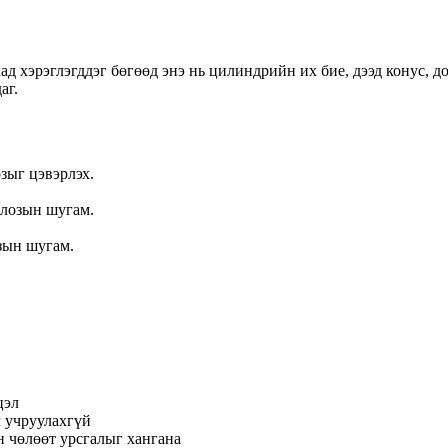
 хэрэглэгддэг бөгөөд энэ нь цилиндрийн их бие, дээд конус, доо
аг.
зыг цэвэрлэх.
лозын шугам.
зын шугам.
цэл
л учруулахгүй
н чөлөөт урсгалыг хангана