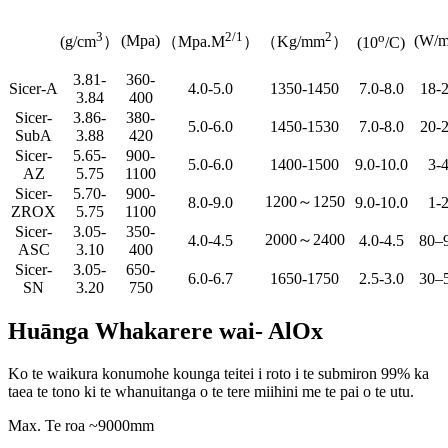
3
2/1
2
o
(Mpa)
(W/m
(g/cm
）
（Mpa.M
）
（Kg/mm
）
(10
/C)
3.81-
360-
Sicer-A
4.0-5.0
1350-1450
7.0-8.0
18-
3.84
400
Sicer-
3.86-
380-
5.0-6.0
1450-1530
7.0-8.0
20-
SubA
3.88
420
Sicer-
5.65-
900-
5.0-6.0
1400-1500
9.0-10.0
3-
AZ
5.75
1100
Sicer-
5.70-
900-
1200～1250
8.0-9.0
9.0-10.0
1-
ZROX
5.75
1100
Sicer-
3.05-
350-
2000～2400
4.0-4.5
4.0-4.5
80–
ASC
3.10
400
Sicer-
3.05-
650-
6.0-6.7
1650-1750
2.5-3.0
30–
SN
3.20
750
Huānga Whakarere wai- AlOx
Ko te waikura konumohe kounga teitei i roto i te submiron 99% ka
taea te tono ki te whanuitanga o te tere miihini me te pai o te utu.
Max. Te roa ~9000mm