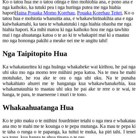
Ko o tatou hua me o tatou otinga e tino mohiohia ana, e pono ana e
nga kaihoko, ka tutuki pea i nga huringa putea me nga hiahia
hapori
Haina Pouaka Momo Korehau
,
Pouaka Korehau Teitei
, Ko o
tatou hua e mohiotia whanuitia ana, e whakawhirinakihia ana e nga
kaiwhakamahi, ka taea te whakatutuki i nga hiahia ohaoha me nga
hiahia hapori. Ka mihi matou ki nga kaihoko hou me nga tawhito
mai i nga ahuatanga katoa o te ao ki te whakapiri mai ki a maatau
mo nga hononga pakihi a meake nei me te angitu tahi!
Nga Taipitopito Hua
Ka whakatauritea ki nga huānga whakaheke wai kirihou, he pai nga
uhi uku mo nga momo tere miihini pepa katoa. Na te mea he mahi
motuhake, he roa ake te ora o nga uhi uku. Na te punaha
whakahiato ahurei me te hanganga kua whakawhanakehia, kua
whakamatauhia to maatau uhi uku he pai ake te rere o te wai, te
hanga, te para, te maeneene i muri i te tono.
Whakaahuatanga Hua
Ko te pito maku o te miihini fourdrinier tetahi o nga mea e whakatau
ana mo te mahi me te kounga o te pepa mutunga. Ka mau te pepa ki
te taha o runga o te papanga, ka tuitui te muka, ka piri tahi. I tenei
wa tonu, kua hanga te ahua tinana o te rau.