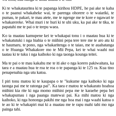
Ki te whakatauritea ki te papanga kirihou HDPE, he pai ake te kaha
o te paanui whakaheke wai, te parenga ohorere o te waiariki, te
pumau, te pakari, te mau atete, me te ngenge me te kore e ngawari te
whakarereke. Whai muri i te huri ki te uhi uku, ka pai ake te tika, te
papatahi me te pai o te teepu waea.
Ko ta maatau kamupene kei te whakapai tonu i o maatau hua ki te
whakatutuki i nga hiahia o te miihini pepa tere tere me te aro atu ki
te haumaru, te pono, nga whakaritenga o te taiao, me te auahatanga
o te Huanga Whakakore mo te Mii Pepa, kei te whai waahi nui
taatau ki te tuku i nga kaihoko ki nga taonga kounga teitei.
Ma te pai o te mau kakahu me te iti ake o nga korero pakiwaitara, ka
taea e a maatau hua te roa te roa o te papanga ki te 125 ra. Kua tino
penapenahia nga utu katoa.
I piri tonu matou ki te kaupapa o te "kukume nga kaihoko ki nga
taonga pai me te ratonga pai". Ka taea e matou te whakarato hoahoa
miihini kia rite ki nga momo miihini pepa me te karaehe pepa hei
whakapumau i nga paanga matewai pai. Ka mihi matou ki nga
kaihoko, ki nga hononga pakihi me nga hoa mai i nga waahi katoa o
te ao ki te whakapiri mai ki a maatau me te rapu mahi tahi mo nga
painga tahi.