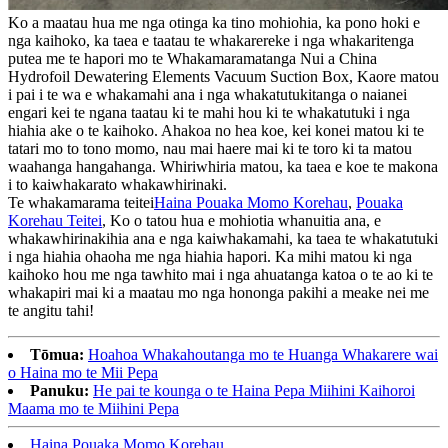
Ko a maatau hua me nga otinga ka tino mohiohia, ka pono hoki e
nga kaihoko, ka taea e taatau te whakarereke i nga whakaritenga
putea me te hapori mo te Whakamaramatanga Nui a China
Hydrofoil Dewatering Elements Vacuum Suction Box, Kaore matou
i pai i te wa e whakamahi ana i nga whakatutukitanga o naianei
engari kei te ngana taatau ki te mahi hou ki te whakatutuki i nga
hiahia ake o te kaihoko. Ahakoa no hea koe, kei konei matou ki te
tatari mo to tono momo, nau mai haere mai ki te toro ki ta matou
waahanga hangahanga. Whiriwhiria matou, ka taea e koe te makona
i to kaiwhakarato whakawhirinaki.
Te whakamarama teitei
Haina Pouaka Momo Korehau
,
Pouaka
Korehau Teitei
, Ko o tatou hua e mohiotia whanuitia ana, e
whakawhirinakihia ana e nga kaiwhakamahi, ka taea te whakatutuki
i nga hiahia ohaoha me nga hiahia hapori. Ka mihi matou ki nga
kaihoko hou me nga tawhito mai i nga ahuatanga katoa o te ao ki te
whakapiri mai ki a maatau mo nga hononga pakihi a meake nei me
te angitu tahi!
Tōmua:
Hoahoa Whakahoutanga mo te Huanga Whakarere wai
o Haina mo te Mii Pepa
Panuku:
He pai te kounga o te Haina Pepa Miihini Kaihoroi
Maama mo te Miihini Pepa
Haina Pouaka Momo Korehau