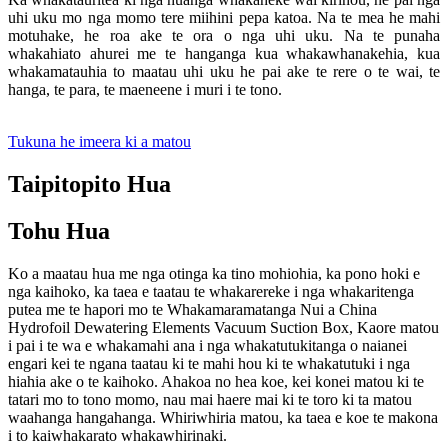
uhi uku mo nga momo tere miihini pepa katoa. Na te mea he mahi
motuhake, he roa ake te ora o nga uhi uku. Na te punaha
whakahiato ahurei me te hanganga kua whakawhanakehia, kua
whakamatauhia to maatau uhi uku he pai ake te rere o te wai, te
hanga, te para, te maeneene i muri i te tono.
Tukuna he imeera ki a matou
Taipitopito Hua
Tohu Hua
Ko a maatau hua me nga otinga ka tino mohiohia, ka pono hoki e
nga kaihoko, ka taea e taatau te whakarereke i nga whakaritenga
putea me te hapori mo te Whakamaramatanga Nui a China
Hydrofoil Dewatering Elements Vacuum Suction Box, Kaore matou
i pai i te wa e whakamahi ana i nga whakatutukitanga o naianei
engari kei te ngana taatau ki te mahi hou ki te whakatutuki i nga
hiahia ake o te kaihoko. Ahakoa no hea koe, kei konei matou ki te
tatari mo to tono momo, nau mai haere mai ki te toro ki ta matou
waahanga hangahanga. Whiriwhiria matou, ka taea e koe te makona
i to kaiwhakarato whakawhirinaki.