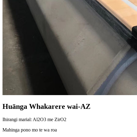
Huānga Whakarere wai-AZ
Ihirangi marial: Al2O3 me ZirO2
Mahinga pono mo te wa roa