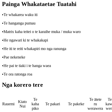
Painga Whakataetae Tuatahi
•
Te whakarea waku iti
•
Te hanganga pumau
•
Matrix kaha teitei o te karaihe muka / muka waro
•
He ngawari ki te whakakapi
•
He iti te reiti whakapiri mo nga ranunga
•
Pae nekeneke
•
He pai te tiaki i te hanga waea
•
Te ora ratonga roa
Nga korero tere
Te
Te ātete
Te
Kiato
Rauemi
kaha
Te pakari
Te pakeke
ru
kaw
Nui
piko
werawera
wer