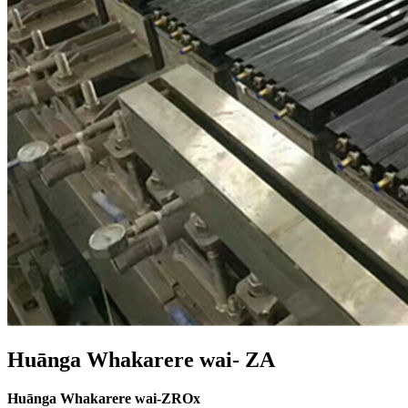
Huānga Whakarere wai- ZA
Huānga Whakarere wai-ZROx