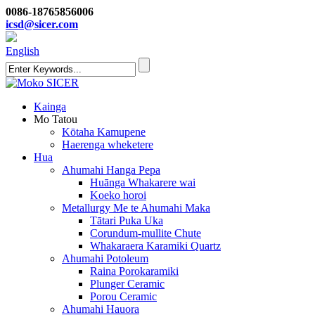
0086-18765856006
icsd@sicer.com
English
Kainga
Mo Tatou
Kōtaha Kamupene
Haerenga wheketere
Hua
Ahumahi Hanga Pepa
Huānga Whakarere wai
Koeko horoi
Metallurgy Me te Ahumahi Maka
Tātari Puka Uka
Corundum-mullite Chute
Whakaraera Karamiki Quartz
Ahumahi Potoleum
Raina Porokaramiki
Plunger Ceramic
Porou Ceramic
Ahumahi Hauora