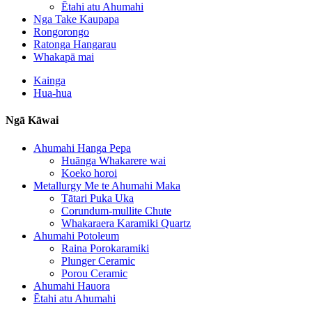
Ētahi atu Ahumahi
Nga Take Kaupapa
Rongorongo
Ratonga Hangarau
Whakapā mai
Kainga
Hua-hua
Ngā Kāwai
Ahumahi Hanga Pepa
Huānga Whakarere wai
Koeko horoi
Metallurgy Me te Ahumahi Maka
Tātari Puka Uka
Corundum-mullite Chute
Whakaraera Karamiki Quartz
Ahumahi Potoleum
Raina Porokaramiki
Plunger Ceramic
Porou Ceramic
Ahumahi Hauora
Ētahi atu Ahumahi