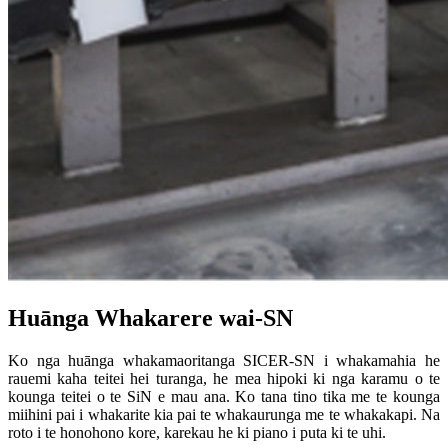
Huānga Whakarere wai-SN
Ko nga huānga whakamaoritanga SICER-SN i whakamahia he
rauemi kaha teitei hei turanga, he mea hipoki ki nga karamu o te
kounga teitei o te SiN e mau ana. Ko tana tino tika me te kounga
miihini pai i whakarite kia pai te whakaurunga me te whakakapi. Na
roto i te honohono kore, karekau he ki piano i puta ki te uhi.