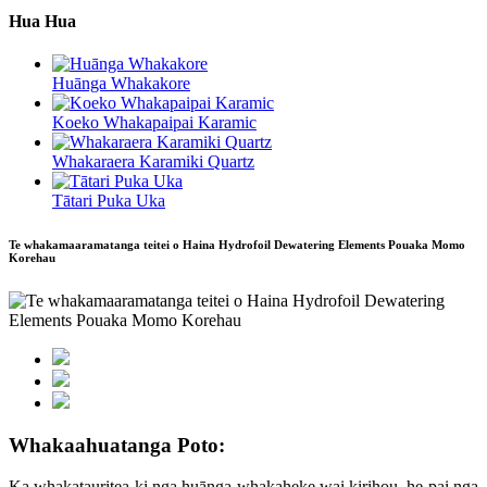
Hua Hua
Huānga Whakakore
Koeko Whakapaipai Karamic
Whakaraera Karamiki Quartz
Tātari Puka Uka
Te whakamaaramatanga teitei o Haina Hydrofoil Dewatering Elements Pouaka Momo
Korehau
Whakaahuatanga Poto:
Ka whakatauritea ki nga huānga whakaheke wai kirihou, he pai nga