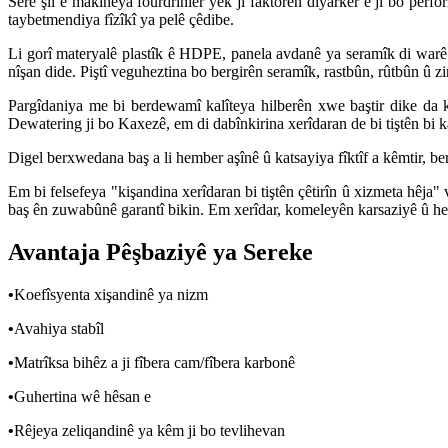
Serê şil ê makîneya fourdrinier yek ji faktorên diyarker e ji bo perf
taybetmendiya fîzîkî ya pelê çêdibe.
Li gorî materyalê plastîk ê HDPE, panela avdanê ya seramîk di war
nîşan dide. Piştî veguheztina bo bergirên seramîk, rastbûn, rûtbûn û zi
Pargîdaniya me bi berdewamî kalîteya hilberên xwe baştir dike da 
Dewatering ji bo Kaxezê, em di dabînkirina xerîdaran de bi tiştên bi ka
Digel berxwedana baş a li hember aşînê û katsayiya fîktîf a kêmtir, b
Em bi felsefeya "kişandina xerîdaran bi tiştên çêtirîn û xizmeta hêj
baş ên zuwabûnê garantî bikin. Em xerîdar, komeleyên karsaziyê û heva
Avantaja Pêşbaziyê ya Sereke
•
Koefîsyenta xişandinê ya nizm
•
Avahiya stabîl
•
Matrîksa bihêz a ji fîbera cam/fîbera karbonê
•
Guhertina wê hêsan e
•
Rêjeya zeliqandinê ya kêm ji bo tevlihevan