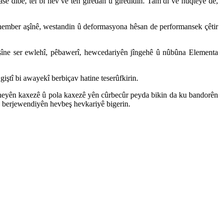
asê dibe, têl bi hev ve tên girêdan û girêdidin. Tam di vê nuqteyê de,
hember aşînê, westandin û deformasyona hêsan de performansek çêtir
işîne ser ewlehî, pêbawerî, hewcedariyên jîngehê û nûbûna Elementa
iştî bi awayekî berbiçav hatine teserûfkirin.
akîneyên kaxezê û pola kaxezê yên cûrbecûr peyda bikin da ku bandorên
bo berjewendiyên hevbeş hevkariyê bigerin.