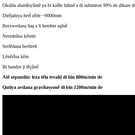
Oksîda alumînyûmê ya bi kalîte bilind a di submiron 99% de dikare di
Dirêjahiya herî zêde ~9000mm
Berxwedana baş a li hember aşînê
Nermbûna kêmtir
Serlêdana berfireh
Lênêrîna kêm
Bi bandor ji lêçûnê
A
tê sepandin: leza têla tevahî di bin 800m/min de
Qutiya avdana gravîtasyonê di bin 1200m/min de