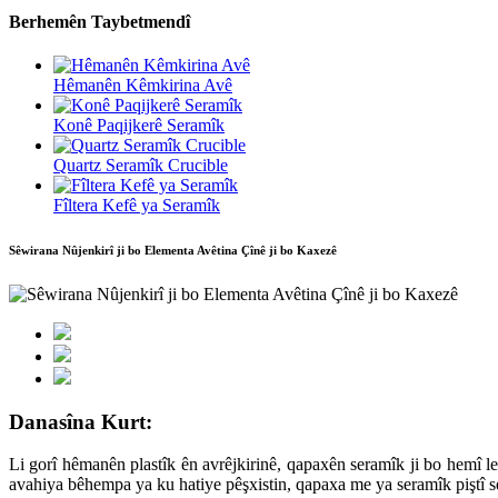
Berhemên Taybetmendî
Hêmanên Kêmkirina Avê
Konê Paqijkerê Seramîk
Quartz Seramîk Crucible
Fîltera Kefê ya Seramîk
Sêwirana Nûjenkirî ji bo Elementa Avêtina Çînê ji bo Kaxezê
Danasîna Kurt:
Li gorî hêmanên plastîk ên avrêjkirinê, qapaxên seramîk ji bo hemî 
avahiya bêhempa ya ku hatiye pêşxistin, qapaxa me ya seramîk piştî se