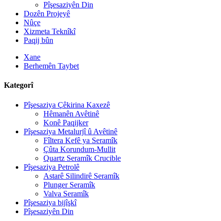
Pîşesaziyên Din
Dozên Projeyê
Nûçe
Xizmeta Teknîkî
Paqij bûn
Xane
Berhemên Taybet
Kategorî
Pîşesaziya Çêkirina Kaxezê
Hêmanên Avêtinê
Konê Paqijker
Pîşesaziya Metalurjî û Avêtinê
Fîltera Kefê ya Seramîk
Çûta Korundum-Mullit
Quartz Seramîk Crucible
Pîşesaziya Petrolê
Astarê Silindirê Seramîk
Plunger Seramîk
Valva Seramîk
Pîşesaziya bijîşkî
Pîşesaziyên Din