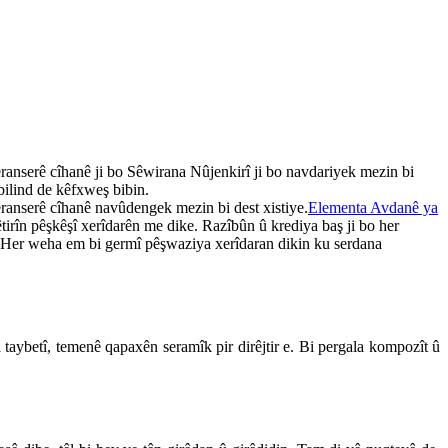
seranserê cîhanê ji bo Sêwirana Nûjenkirî ji bo navdariyek mezin bi
 bilind de kêfxweş bibin.
seranserê cîhanê navûdengek mezin bi dest xistiye.
Elementa Avdanê ya
tirîn pêşkêşî xerîdarên me dike. Razîbûn û krediya baş ji bo her
kin. Her weha em bi germî pêşwaziya xerîdaran dikin ku serdana
aybetî, temenê qapaxên seramîk pir dirêjtir e. Bi pergala kompozît û