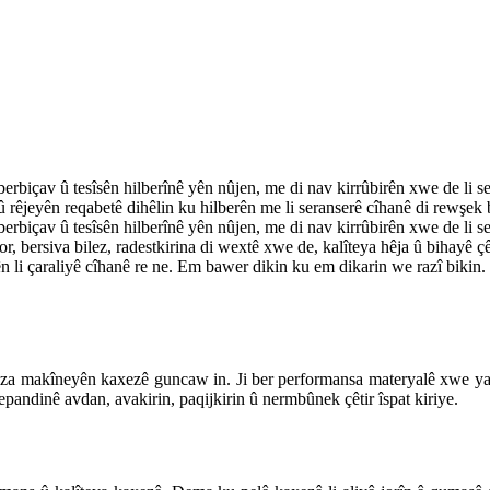
berbiçav û tesîsên hilberînê yên nûjen, me di nav kirrûbirên xwe de li 
d û rêjeyên reqabetê dihêlin ku hilberên me li seranserê cîhanê di rewşek
berbiçav û tesîsên hilberînê yên nûjen, me di nav kirrûbirên xwe de li 
, bersiva bilez, radestkirina di wextê xwe de, kalîteya hêja û bihayê çê
darên li çaraliyê cîhanê re ne. Em bawer dikin ku em dikarin we razî bi
leza makîneyên kaxezê guncaw in. Ji ber performansa materyalê xwe ya t
pandinê avdan, avakirin, paqijkirin û nermbûnek çêtir îspat kiriye.