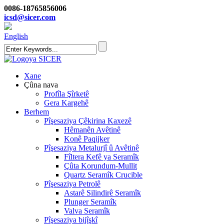
0086-18765856006
icsd@sicer.com
English
Xane
Çûna nava
Profîla Şîrketê
Gera Kargehê
Berhem
Pîşesaziya Çêkirina Kaxezê
Hêmanên Avêtinê
Konê Paqijker
Pîşesaziya Metalurjî û Avêtinê
Fîltera Kefê ya Seramîk
Çûta Korundum-Mullit
Quartz Seramîk Crucible
Pîşesaziya Petrolê
Astarê Silindirê Seramîk
Plunger Seramîk
Valva Seramîk
Pîşesaziya bijîşkî