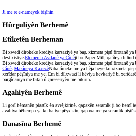
Ji me re e-nameyek bişînin
Hûrguliyên Berhemê
Etîketên Berheman
Bi xwedî dîrokeke krediya karsaziyê ya baş, xizmeta piştî firotanê ya 
dest xistiye.
Elementa Avdanê ya Çînê
ji bo Paper Mill, qalîteya bilin
Bi xwedî dîrokeke krediya karsaziyê ya baş, xizmeta piştî firotanê ya 
Çînê
,
Makîneya Kaxezê
Niha tîmeke me ya hêja heye ku xizmeta pispor
xerîdar pêşîniya me ye. Em bi dilxwazî ​​​​li hêviya hevkariyê bi xerî
pargîdaniya me bikin û çareseriyên me bikirin.
Agahiyên Berhemê
Li gorî hêmanên plastîk ên avrêjkirinê, qapaxên seramîk ji bo hemî 
avahiya bêhempa ya ku hatiye pêşxistin, qapaxa me ya seramîk piştî se
Danasîna Berhemê