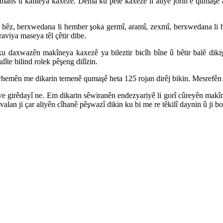
ormans û kalîteya kaxezê. Dema ku pelê kaxezê li aliyê jorîn ê qumaşê 
ê hêz, berxwedana li hember şoka germî, aramî, zexmî, berxwedana li 
raviya maseya têl çêtir dibe.
ku daxwazên makîneya kaxezê ya bileztir bicîh bîne û bêtir balê dik
lîte bilind rolek pêşeng dilîzin.
erhemên me dikarin temenê qumaşê heta 125 rojan dirêj bikin. Mesrefên g
a" ve girêdayî ne. Em dikarin sêwiranên endezyariyê li gorî cûreyên m
lan ji çar aliyên cîhanê pêşwazî dikin ku bi me re têkilî daynin û ji 