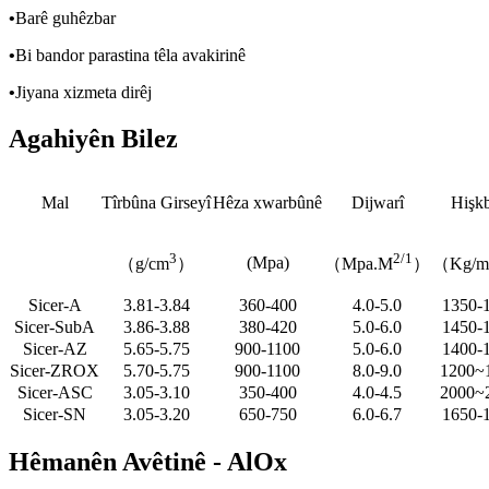
•
Barê guhêzbar
•
Bi bandor parastina têla avakirinê
•
Jiyana xizmeta dirêj
Agahiyên Bilez
Mal
Tîrbûna Girseyî
Hêza xwarbûnê
Dijwarî
Hişk
3
2/1
(Mpa)
（g/cm
）
（Mpa.M
）
（Kg/
Sicer-A
3.81-3.84
360-400
4.0-5.0
1350-
Sicer-SubA
3.86-3.88
380-420
5.0-6.0
1450-
Sicer-AZ
5.65-5.75
900-1100
5.0-6.0
1400-
Sicer-ZROX
5.70-5.75
900-1100
8.0-9.0
1200~
Sicer-ASC
3.05-3.10
350-400
4.0-4.5
2000~
Sicer-SN
3.05-3.20
650-750
6.0-6.7
1650-
Hêmanên Avêtinê - AlOx