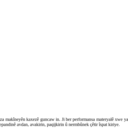
leza makîneyên kaxezê guncaw in. Ji ber performansa materyalê xwe ya t
pandinê avdan, avakirin, paqijkirin û nermbûnek çêtir îspat kiriye.