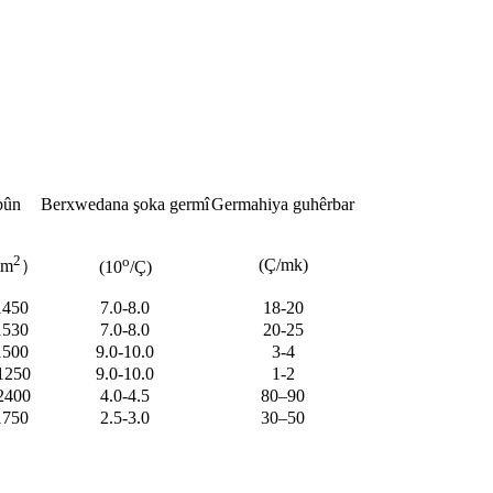
bûn
Berxwedana şoka germî
Germahiya guhêrbar
2
o
(Ç/mk)
mm
）
(10
/Ç)
1450
7.0-8.0
18-20
1530
7.0-8.0
20-25
1500
9.0-10.0
3-4
1250
9.0-10.0
1-2
2400
4.0-4.5
80–90
1750
2.5-3.0
30–50