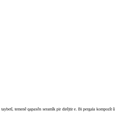
aybetî, temenê qapaxên seramîk pir dirêjtir e. Bi pergala kompozît û