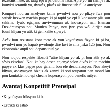
rezistans mete, ak fatig epi li pa defòme fasil. Apre yo fin chanje l ak
kouvèti seramik yo, dwatès, platès ak finesse tab fil la amelyore.
Konpayi nou an amelyore kalite pwodwi nou yo plizyè fwa pou
satisfè bezwen machin papye ki pi rapid yo epi li konsantre plis sou
sekirite, fyab, egzijans anviwònman ak inovasyon nan Eleman
Dezidratasyon pou Moulen Papye, nou jwe yon wòl dirijan nan
founi kliyan yo atik ki gen kalite siperyè.
Avèk bon rezistans kont mete ak yon koyefisyan fizyon ki pi ba,
pwodwi nou yo kapab pwolonje dire lavi twal la jiska 125 jou. Nou
ekonomize anpil sou depans total yo.
Nou toujou respekte filozofi "atire kliyan yo ak pi bon atik yo ak
sèvis ekselan". Nou ka bay desen enjenyè selon divès kalite machin
papye ak klas papye pou garanti bon efè dezidratasyon. Nou akeyi
kliyan, asosyasyon biznis ak zanmi ki soti toupatou nan mond lan
pou kontakte nou epi chèche koperasyon pou benefis mityèl.
Avantaj Konpetitif Prensipal
•
Koyefisyan friksyon ki ba
•
Estrikti ki estab