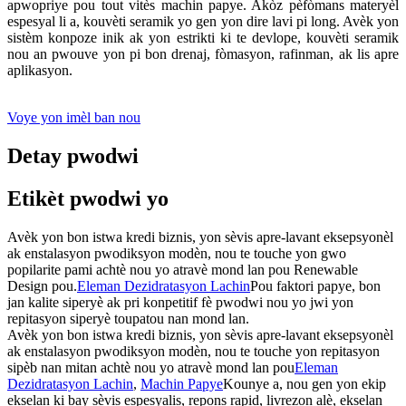
apwopriye pou tout vitès machin papye. Akòz pèfòmans materyèl
espesyal li a, kouvèti seramik yo gen yon dire lavi pi long. Avèk yon
sistèm konpoze inik ak yon estrikti ki te devlope, kouvèti seramik
nou an pwouve yon pi bon drenaj, fòmasyon, rafinman, ak lis apre
aplikasyon.
Voye yon imèl ban nou
Detay pwodwi
Etikèt pwodwi yo
Avèk yon bon istwa kredi biznis, yon sèvis apre-lavant eksepsyonèl
ak enstalasyon pwodiksyon modèn, nou te touche yon gwo
popilarite pami achtè nou yo atravè mond lan pou Renewable
Design pou.
Eleman Dezidratasyon Lachin
Pou faktori papye, bon
jan kalite siperyè ak pri konpetitif fè pwodwi nou yo jwi yon
repitasyon siperyè toupatou nan mond lan.
Avèk yon bon istwa kredi biznis, yon sèvis apre-lavant eksepsyonèl
ak enstalasyon pwodiksyon modèn, nou te touche yon repitasyon
sipèb nan mitan achtè nou yo atravè mond lan pou
Eleman
Dezidratasyon Lachin
,
Machin Papye
Kounye a, nou gen yon ekip
ekselan ki bay sèvis espesyalis, repons rapid, livrezon alè, ekselan