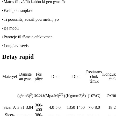
•
Matris fib vè/fib kabòn ki gen gwo fòs
•
Fasil pou ranplase
•
Ti pousantaj adezif pou melanj yo
•
Ba mobil
•
Pwoteje fil fòme a efektivman
•
Long lavi sèvis
Detay rapid
Rezistans
Dansite
Fòs
Kondukt
Materyèl
Dite
Dite
chòk
an gwo
pliye
chal
tèmik
3
2/1
2
o
(Mpa)
(W/m
(g/cm3)
)
(Mpa.M)
)
(Kg/mm2)
)
(10
/C)
360-
Sicer-A
3.81-3.84
4.0-5.0
1350-1450
7.0-8.0
18-2
400
Sicer-
380-