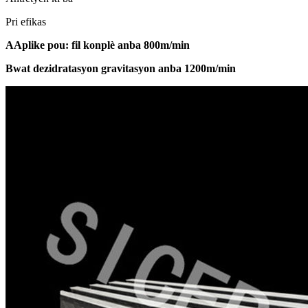
Pri efikas
A
Aplike pou: fil konplè anba 800m/min
Bwat dezidratasyon gravitasyon anba 1200m/min