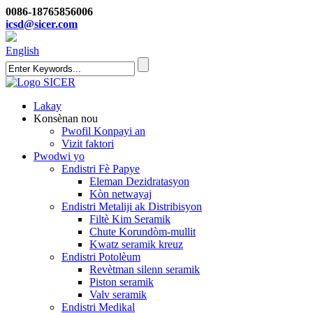
0086-18765856006
icsd@sicer.com
English
Lakay
Konsènan nou
Pwofil Konpayi an
Vizit faktori
Pwodwi yo
Endistri Fè Papye
Eleman Dezidratasyon
Kòn netwayaj
Endistri Metaliji ak Distribisyon
Filtè Kim Seramik
Chute Korundòm-mullit
Kwatz seramik kreuz
Endistri Potolèum
Revètman silenn seramik
Piston seramik
Valv seramik
Endistri Medikal