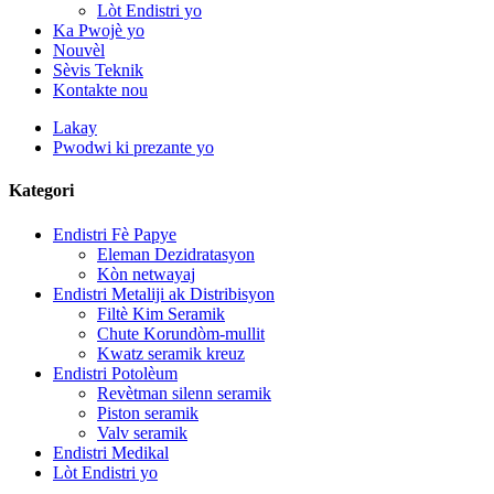
Lòt Endistri yo
Ka Pwojè yo
Nouvèl
Sèvis Teknik
Kontakte nou
Lakay
Pwodwi ki prezante yo
Kategori
Endistri Fè Papye
Eleman Dezidratasyon
Kòn netwayaj
Endistri Metaliji ak Distribisyon
Filtè Kim Seramik
Chute Korundòm-mullit
Kwatz seramik kreuz
Endistri Potolèum
Revètman silenn seramik
Piston seramik
Valv seramik
Endistri Medikal
Lòt Endistri yo