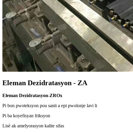
Eleman Dezidratasyon - ZA
Eleman Dezidratasyon-ZROx
Pi bon pwoteksyon pou santi a epi pwolonje lavi li
Pi ba koyefisyan friksyon
Lisè ak amelyorasyon kalite sifas