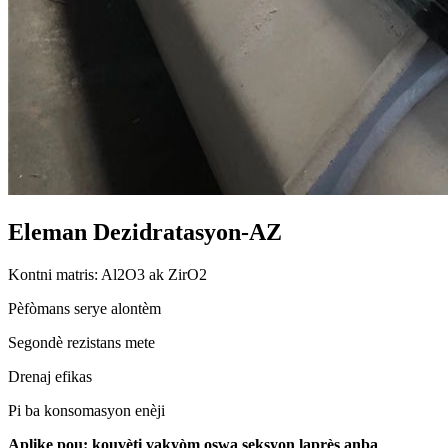
Eleman Dezidratasyon-AZ
Kontni matris: Al2O3 ak ZirO2
Pèfòmans serye alontèm
Segondè rezistans mete
Drenaj efikas
Pi ba konsomasyon enèji
Aplike pou: kouvèti vakyòm oswa seksyon laprès anba