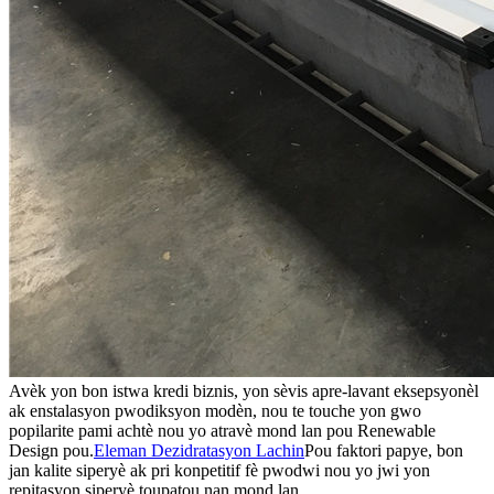
Avèk yon bon istwa kredi biznis, yon sèvis apre-lavant eksepsyonèl
ak enstalasyon pwodiksyon modèn, nou te touche yon gwo
popilarite pami achtè nou yo atravè mond lan pou Renewable
Design pou.
Eleman Dezidratasyon Lachin
Pou faktori papye, bon
jan kalite siperyè ak pri konpetitif fè pwodwi nou yo jwi yon
repitasyon siperyè toupatou nan mond lan.