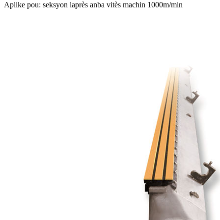
Aplike pou: seksyon laprès anba vitès machin 1000m/min