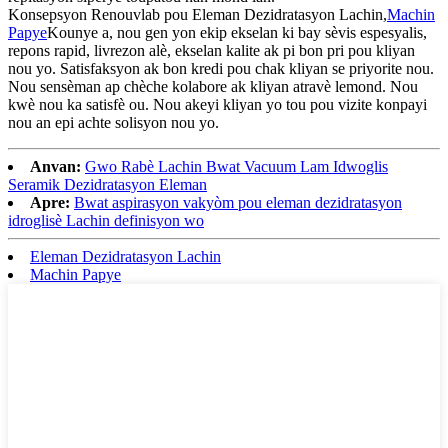
Konsepsyon Renouvlab pou Eleman Dezidratasyon Lachin,
Machin
Papye
Kounye a, nou gen yon ekip ekselan ki bay sèvis espesyalis,
repons rapid, livrezon alè, ekselan kalite ak pi bon pri pou kliyan
nou yo. Satisfaksyon ak bon kredi pou chak kliyan se priyorite nou.
Nou sensèman ap chèche kolabore ak kliyan atravè lemond. Nou
kwè nou ka satisfè ou. Nou akeyi kliyan yo tou pou vizite konpayi
nou an epi achte solisyon nou yo.
Anvan:
Gwo Rabè Lachin Bwat Vacuum Lam Idwoglis
Seramik Dezidratasyon Eleman
Apre:
Bwat aspirasyon vakyòm pou eleman dezidratasyon
idroglisè Lachin definisyon wo
Eleman Dezidratasyon Lachin
Machin Papye