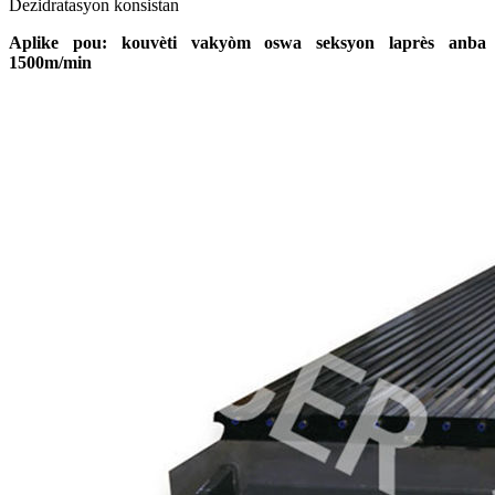
Dezidratasyon konsistan
Aplike pou: kouvèti vakyòm oswa seksyon laprès anba
1500m/min