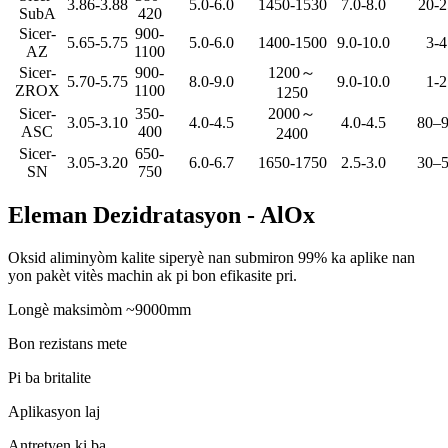
3.86-3.88
5.0-6.0
1450-1530
7.0-8.0
20-2
SubA
420
Sicer-
900-
5.65-5.75
5.0-6.0
1400-1500
9.0-10.0
3-4
AZ
1100
Sicer-
900-
1200～
5.70-5.75
8.0-9.0
9.0-10.0
1-2
ZROX
1100
1250
Sicer-
350-
2000～
3.05-3.10
4.0-4.5
4.0-4.5
80–
ASC
400
2400
Sicer-
650-
3.05-3.20
6.0-6.7
1650-1750
2.5-3.0
30–
SN
750
Eleman Dezidratasyon - AlOx
Oksid aliminyòm kalite siperyè nan submiron 99% ka aplike nan
yon pakèt vitès machin ak pi bon efikasite pri.
Longè maksimòm ~9000mm
Bon rezistans mete
Pi ba britalite
Aplikasyon laj
Antretyen ki ba