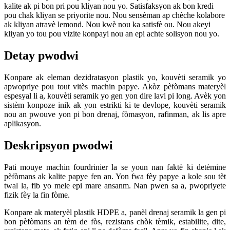
kalite ak pi bon pri pou kliyan nou yo. Satisfaksyon ak bon kredi
pou chak kliyan se priyorite nou. Nou sensèman ap chèche kolabore
ak kliyan atravè lemond. Nou kwè nou ka satisfè ou. Nou akeyi
kliyan yo tou pou vizite konpayi nou an epi achte solisyon nou yo.
Detay pwodwi
Konpare ak eleman dezidratasyon plastik yo, kouvèti seramik yo
apwopriye pou tout vitès machin papye. Akòz pèfòmans materyèl
espesyal li a, kouvèti seramik yo gen yon dire lavi pi long. Avèk yon
sistèm konpoze inik ak yon estrikti ki te devlope, kouvèti seramik
nou an pwouve yon pi bon drenaj, fòmasyon, rafinman, ak lis apre
aplikasyon.
Deskripsyon pwodwi
Pati mouye machin fourdrinier la se youn nan faktè ki detèmine
pèfòmans ak kalite papye fen an. Yon fwa fèy papye a kole sou tèt
twal la, fib yo mele epi mare ansanm. Nan pwen sa a, pwopriyete
fizik fèy la fin fòme.
Konpare ak materyèl plastik HDPE a, panèl drenaj seramik la gen pi
bon pèfòmans an tèm de fòs, rezistans chòk tèmik, estabilite, dite,