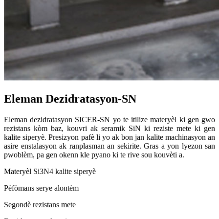
Eleman Dezidratasyon-SN
Eleman dezidratasyon SICER-SN yo te itilize materyèl ki gen gwo
rezistans kòm baz, kouvri ak seramik SiN ki reziste mete ki gen
kalite siperyè. Presizyon pafè li yo ak bon jan kalite machinasyon an
asire enstalasyon ak ranplasman an sekirite. Gras a yon lyezon san
pwoblèm, pa gen okenn kle pyano ki te rive sou kouvèti a.
Materyèl Si3N4 kalite siperyè
Pèfòmans serye alontèm
Segondè rezistans mete