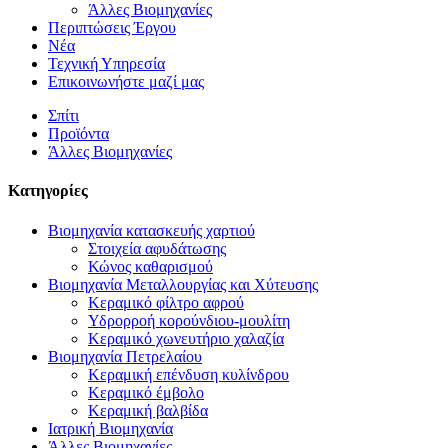
Άλλες Βιομηχανίες
Περιπτώσεις Έργου
Νέα
Τεχνική Υπηρεσία
Επικοινωνήστε μαζί μας
Σπίτι
Προϊόντα
Άλλες Βιομηχανίες
Κατηγορίες
Βιομηχανία κατασκευής χαρτιού
Στοιχεία αφυδάτωσης
Κώνος καθαρισμού
Βιομηχανία Μεταλλουργίας και Χύτευσης
Κεραμικό φίλτρο αφρού
Υδρορροή κορούνδιου-μουλίτη
Κεραμικό χωνευτήριο χαλαζία
Βιομηχανία Πετρελαίου
Κεραμική επένδυση κυλίνδρου
Κεραμικό έμβολο
Κεραμική βαλβίδα
Ιατρική Βιομηχανία
Άλλες Βιομηχανίες