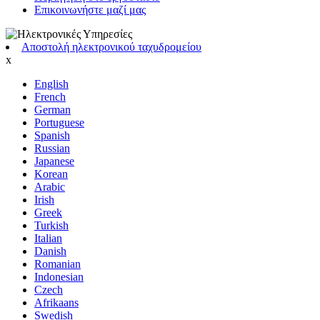
Επικοινωνήστε μαζί μας
Αποστολή ηλεκτρονικού ταχυδρομείου
x
English
French
German
Portuguese
Spanish
Russian
Japanese
Korean
Arabic
Irish
Greek
Turkish
Italian
Danish
Romanian
Indonesian
Czech
Afrikaans
Swedish