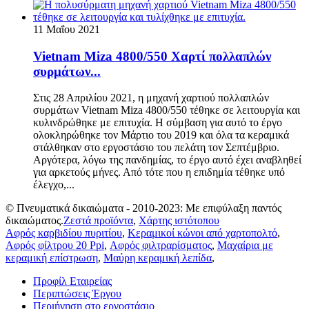
11 Μαΐου 2021
Vietnam Miza 4800/550 Χαρτί πολλαπλών
συρμάτων...
Στις 28 Απριλίου 2021, η μηχανή χαρτιού πολλαπλών
συρμάτων Vietnam Miza 4800/550 τέθηκε σε λειτουργία και
κυλινδρώθηκε με επιτυχία. Η σύμβαση για αυτό το έργο
ολοκληρώθηκε τον Μάρτιο του 2019 και όλα τα κεραμικά
στάλθηκαν στο εργοστάσιο του πελάτη τον Σεπτέμβριο.
Αργότερα, λόγω της πανδημίας, το έργο αυτό έχει αναβληθεί
για αρκετούς μήνες. Από τότε που η επιδημία τέθηκε υπό
έλεγχο,...
© Πνευματικά δικαιώματα - 2010-2023: Με επιφύλαξη παντός
δικαιώματος.
Ζεστά προϊόντα
,
Χάρτης ιστότοπου
Αφρός καρβιδίου πυριτίου
,
Κεραμικοί κώνοι από χαρτοπολτό
,
Αφρός φίλτρου 20 Ppi
,
Αφρός φιλτραρίσματος
,
Μαχαίρια με
κεραμική επίστρωση
,
Μαύρη κεραμική λεπίδα
,
Προφίλ Εταιρείας
Περιπτώσεις Έργου
Περιήγηση στο εργοστάσιο