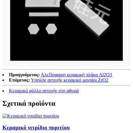
Προηγούμενος:
Αλεξίσφαιρη κεραμική πλάκα Al2O3
Επόμενος:
Υψηλής αντοχής κεραμικό μαχαίρι ZrO2
Κεραμικό φύλλο αντοχής στη φθορά
Σχετικά προϊόντα
Κεραμικό νιτρίδιο πυριτίου