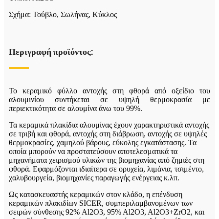
Σχήμα: Τούβλο, Σωλήνας, Κύκλος
Περιγραφή προϊόντος:
Το κεραμικό φύλλο αντοχής στη φθορά από οξείδιο του
αλουμινίου συντήκεται σε υψηλή θερμοκρασία με
περιεκτικότητα σε αλουμίνα άνω του 99%.
Τα κεραμικά πλακίδια αλουμίνας έχουν χαρακτηριστικά αντοχής
σε τριβή και φθορά, αντοχής στη διάβρωση, αντοχής σε υψηλές
θερμοκρασίες, χαμηλού βάρους, εύκολης εγκατάστασης. Τα
οποία μπορούν να προστατεύσουν αποτελεσματικά τα
μηχανήματα χειρισμού υλικών της βιομηχανίας από ζημιές στη
φθορά. Εφαρμόζονται ιδιαίτερα σε ορυχεία, λιμάνια, τσιμέντο,
χαλυβουργεία, βιομηχανίες παραγωγής ενέργειας κ.λπ.
Ως κατασκευαστής κεραμικών στον κλάδο, η επένδυση
κεραμικών πλακιδίων SICER, συμπεριλαμβανομένων των
σειρών σύνθεσης 92% Al2O3, 95% Al2O3, Al2O3+ZrO2, και