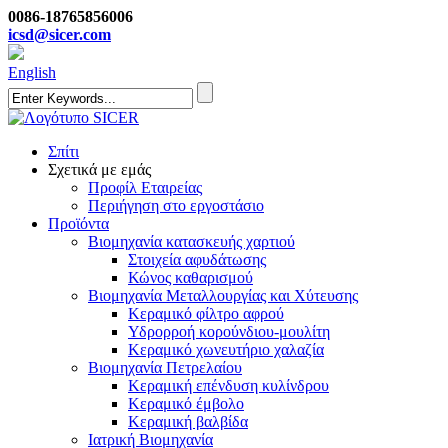
0086-18765856006
icsd@sicer.com
English
Σπίτι
Σχετικά με εμάς
Προφίλ Εταιρείας
Περιήγηση στο εργοστάσιο
Προϊόντα
Βιομηχανία κατασκευής χαρτιού
Στοιχεία αφυδάτωσης
Κώνος καθαρισμού
Βιομηχανία Μεταλλουργίας και Χύτευσης
Κεραμικό φίλτρο αφρού
Υδρορροή κορούνδιου-μουλίτη
Κεραμικό χωνευτήριο χαλαζία
Βιομηχανία Πετρελαίου
Κεραμική επένδυση κυλίνδρου
Κεραμικό έμβολο
Κεραμική βαλβίδα
Ιατρική Βιομηχανία