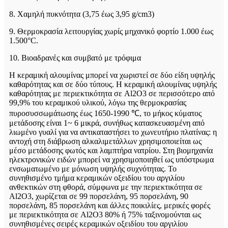
8. Χαμηλή πυκνότητα (3,75 έως 3,95 g/cm3)
9. Θερμοκρασία λειτουργίας χωρίς μηχανικό φορτίο 1.000 έως
1.500°C.
10. Βιοαδρανές και συμβατό με τρόφιμα
Η κεραμική αλουμίνας μπορεί να χωριστεί σε δύο είδη υψηλής
καθαρότητας και σε δύο τύπους. Η κεραμική αλουμίνας υψηλής
καθαρότητας με περιεκτικότητα σε Al2O3 σε περισσότερο από
99,9% του κεραμικού υλικού, λόγω της θερμοκρασίας
πυροσυσσωμάτωσης έως 1650-1990 ℃, το μήκος κύματος
μετάδοσης είναι 1~ 6 μικρά, συνήθως κατασκευασμένη από
λιωμένο γυαλί για να αντικαταστήσει το χωνευτήριο πλατίνας: η
αντοχή στη διάβρωση αλκαλιμετάλλων χρησιμοποιείται ως
μέσο μετάδοσης φωτός και λαμπτήρα νατρίου. Στη βιομηχανία
ηλεκτρονικών ειδών μπορεί να χρησιμοποιηθεί ως υπόστρωμα
ενσωματωμένο με μόνωση υψηλής συχνότητας. Το
συνηθισμένο τμήμα κεραμικών οξειδίου του αργιλίου
ανθεκτικών στη φθορά, σύμφωνα με την περιεκτικότητα σε
Al2O3, χωρίζεται σε 99 πορσελάνη, 95 πορσελάνη, 90
πορσελάνη, 85 πορσελάνη και άλλες ποικιλίες, μερικές φορές
με περιεκτικότητα σε Al2O3 80% ή 75% ταξινομούνται ως
συνηθισμένες σειρές κεραμικών οξειδίου του αργιλίου