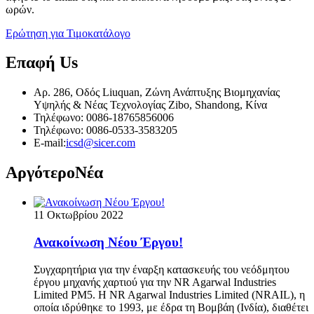
ωρών.
Ερώτηση για Τιμοκατάλογο
Επαφή
Us
Αρ. 286, Οδός Liuquan, Ζώνη Ανάπτυξης Βιομηχανίας
Υψηλής & Νέας Τεχνολογίας Zibo, Shandong, Κίνα
Τηλέφωνο: 0086-18765856006
Τηλέφωνο: 0086-0533-3583205
E-mail:
icsd@sicer.com
Αργότερο
Νέα
11 Οκτωβρίου 2022
Ανακοίνωση Νέου Έργου!
Συγχαρητήρια για την έναρξη κατασκευής του νεόδμητου
έργου μηχανής χαρτιού για την NR Agarwal Industries
Limited PM5. Η NR Agarwal Industries Limited (NRAIL), η
οποία ιδρύθηκε το 1993, με έδρα τη Βομβάη (Ινδία), διαθέτει