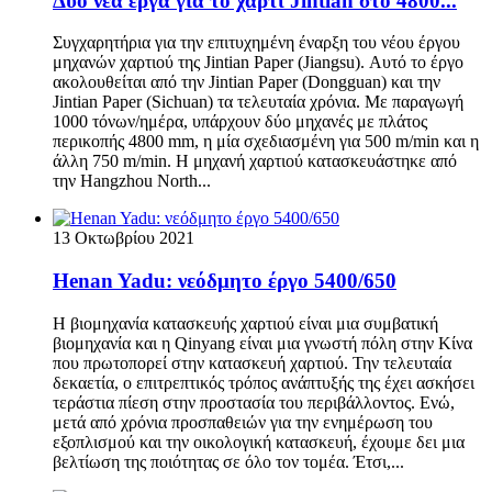
Δύο νέα έργα για το χαρτί Jintian στο 4800...
Συγχαρητήρια για την επιτυχημένη έναρξη του νέου έργου
μηχανών χαρτιού της Jintian Paper (Jiangsu). Αυτό το έργο
ακολουθείται από την Jintian Paper (Dongguan) και την
Jintian Paper (Sichuan) τα τελευταία χρόνια. Με παραγωγή
1000 τόνων/ημέρα, υπάρχουν δύο μηχανές με πλάτος
περικοπής 4800 mm, η μία σχεδιασμένη για 500 m/min και η
άλλη 750 m/min. Η μηχανή χαρτιού κατασκευάστηκε από
την Hangzhou North...
13 Οκτωβρίου 2021
Henan Yadu: νεόδμητο έργο 5400/650
Η βιομηχανία κατασκευής χαρτιού είναι μια συμβατική
βιομηχανία και η Qinyang είναι μια γνωστή πόλη στην Κίνα
που πρωτοπορεί στην κατασκευή χαρτιού. Την τελευταία
δεκαετία, ο επιτρεπτικός τρόπος ανάπτυξής της έχει ασκήσει
τεράστια πίεση στην προστασία του περιβάλλοντος. Ενώ,
μετά από χρόνια προσπαθειών για την ενημέρωση του
εξοπλισμού και την οικολογική κατασκευή, έχουμε δει μια
βελτίωση της ποιότητας σε όλο τον τομέα. Έτσι,...