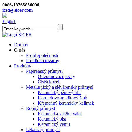
0086-18765856006
icsd@sicer.com
English
Domov
O nás
Profil společnosti
Prohlídka továrny
Produkty
Papírenský průmysl
Odvodňovací prvky
Čistší kužel
Metalurgický a slévárenský průmysl
Keramický pěnový filtr
Korundovo-mullitový žlab
Křemenný keramický kelímek
Ropný průmysl
Keramická vložka válce
Keramický píst
Keramický ventil
Lékařský průmysl