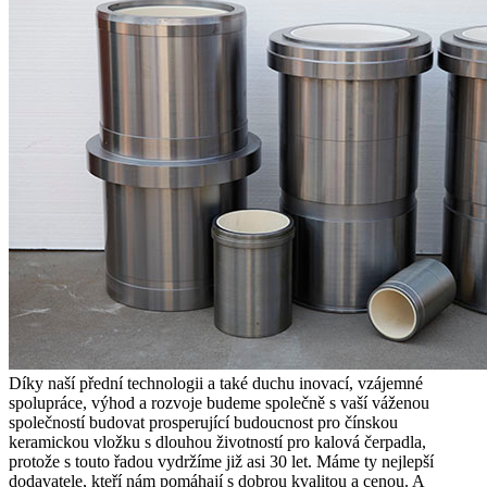
Díky naší přední technologii a také duchu inovací, vzájemné
spolupráce, výhod a rozvoje budeme společně s vaší váženou
společností budovat prosperující budoucnost pro čínskou
keramickou vložku s dlouhou životností pro kalová čerpadla,
protože s touto řadou vydržíme již asi 30 let. Máme ty nejlepší
dodavatele, kteří nám pomáhají s dobrou kvalitou a cenou. A