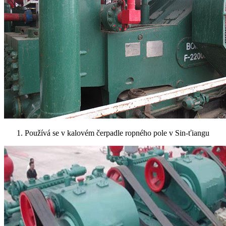
1. Používá se v kalovém čerpadle ropného pole v Sin-ťiangu