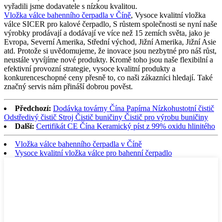
vyřadili jsme dodavatele s nízkou kvalitou.
Vložka válce bahenního čerpadla v Číně
, Vysoce kvalitní vložka
válce SICER pro kalové čerpadlo, S růstem společnosti se nyní naše
výrobky prodávají a dodávají ve více než 15 zemích světa, jako je
Evropa, Severní Amerika, Střední východ, Jižní Amerika, Jižní Asie
atd. Protože si uvědomujeme, že inovace jsou nezbytné pro náš růst,
neustále vyvíjíme nové produkty. Kromě toho jsou naše flexibilní a
efektivní provozní strategie, vysoce kvalitní produkty a
konkurenceschopné ceny přesně to, co naši zákazníci hledají. Také
značný servis nám přináší dobrou pověst.
Předchozí:
Dodávka továrny Čína Papírna Nízkohustotní čistič
Odstředivý čistič Stroj Čistič buničiny Čistič pro výrobu buničiny
Další:
Certifikát CE Čína Keramický píst z 99% oxidu hlinitého
Vložka válce bahenního čerpadla v Číně
Vysoce kvalitní vložka válce pro bahenní čerpadlo