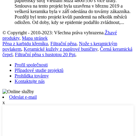
papírenský stroj Vietnam Miza 4800/550 s více dráty.
Smlouva na tento projekt byla uzavřena v březnu 2019 a
veškerá keramika byla v září odeslána do továrny zákazníka.
Později byl tento projekt kvůli pandemii na několik měsíců
odložen. Od doby, kdy se epidemie podařilo zvládnout,...
© Copyright - 2010-2023: Všechna práva vyhrazena.
Žhavé
produkty
,
Mapa stránek
Pěna z karbidu křemíku
,
Filtrační pěna
,
Nože s keramickým
povlakem
,
Keramické kužely z papírové buničiny
,
Černá keramická
čepel
,
Filtrační pěna s hustotou 20 Ppi
,
Profil společnosti
Případové studie projektů
Prohlídka továrny
Kontaktujte nás
Odeslat e-mail
x