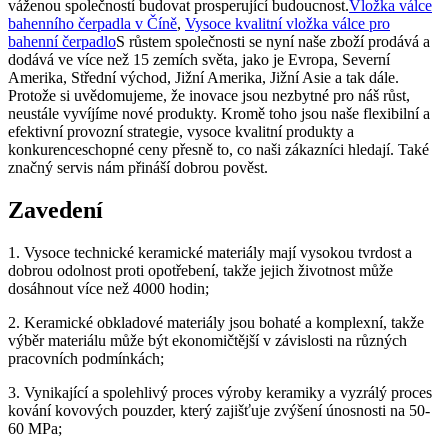
váženou společností budovat prosperující budoucnost.
Vložka válce
bahenního čerpadla v Číně
,
Vysoce kvalitní vložka válce pro
bahenní čerpadlo
S růstem společnosti se nyní naše zboží prodává a
dodává ve více než 15 zemích světa, jako je Evropa, Severní
Amerika, Střední východ, Jižní Amerika, Jižní Asie a tak dále.
Protože si uvědomujeme, že inovace jsou nezbytné pro náš růst,
neustále vyvíjíme nové produkty. Kromě toho jsou naše flexibilní a
efektivní provozní strategie, vysoce kvalitní produkty a
konkurenceschopné ceny přesně to, co naši zákazníci hledají. Také
značný servis nám přináší dobrou pověst.
Zavedení
1. Vysoce technické keramické materiály mají vysokou tvrdost a
dobrou odolnost proti opotřebení, takže jejich životnost může
dosáhnout více než 4000 hodin;
2. Keramické obkladové materiály jsou bohaté a komplexní, takže
výběr materiálu může být ekonomičtější v závislosti na různých
pracovních podmínkách;
3. Vynikající a spolehlivý proces výroby keramiky a vyzrálý proces
kování kovových pouzder, který zajišťuje zvýšení únosnosti na 50-
60 MPa;