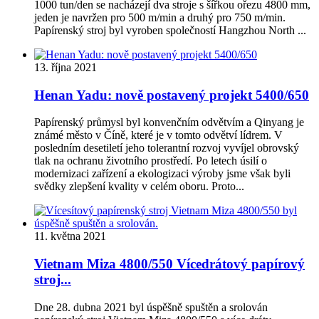
1000 tun/den se nacházejí dva stroje s šířkou ořezu 4800 mm,
jeden je navržen pro 500 m/min a druhý pro 750 m/min.
Papírenský stroj byl vyroben společností Hangzhou North ...
13. října 2021
Henan Yadu: nově postavený projekt 5400/650
Papírenský průmysl byl konvenčním odvětvím a Qinyang je
známé město v Číně, které je v tomto odvětví lídrem. V
posledním desetiletí jeho tolerantní rozvoj vyvíjel obrovský
tlak na ochranu životního prostředí. Po letech úsilí o
modernizaci zařízení a ekologizaci výroby jsme však byli
svědky zlepšení kvality v celém oboru. Proto...
11. května 2021
Vietnam Miza 4800/550 Vícedrátový papírový
stroj...
Dne 28. dubna 2021 byl úspěšně spuštěn a srolován