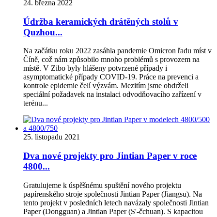
24. března 2022
Údržba keramických drátěných stolů v
Quzhou...
Na začátku roku 2022 zasáhla pandemie Omicron řadu míst v
Číně, což nám způsobilo mnoho problémů s provozem na
místě. V Zibo byly hlášeny potvrzené případy i
asymptomatické případy COVID-19. Práce na prevenci a
kontrole epidemie čelí výzvám. Mezitím jsme obdrželi
speciální požadavek na instalaci odvodňovacího zařízení v
terénu...
25. listopadu 2021
Dva nové projekty pro Jintian Paper v roce
4800...
Gratulujeme k úspěšnému spuštění nového projektu
papírenského stroje společnosti Jintian Paper (Jiangsu). Na
tento projekt v posledních letech navázaly společnosti Jintian
Paper (Dongguan) a Jintian Paper (S'-čchuan). S kapacitou