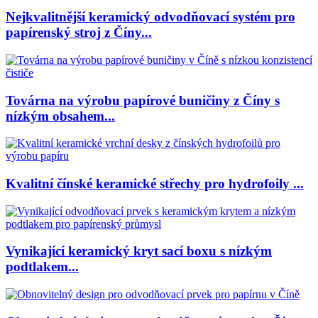
Nejkvalitnější keramický odvodňovací systém pro
papírenský stroj z Číny...
Továrna na výrobu papírové buničiny z Číny s
nízkým obsahem...
Kvalitní čínské keramické střechy pro hydrofoily ...
Vynikající keramický kryt sací boxu s nízkým
podtlakem...