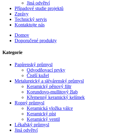
Jiná odvětví
Případové studie projektů
Zprávy
Technický servis
Kontaktujte nás
Domov
Doporučené produkty
Kategorie
Papírenský průmysl
Odvodňovací prvky
Čistší kužel
Metalurgický a slévárenský průmysl
Keramický pěnový filtr
Korundovo-mullitový žlab
Křemenný keramický kelímek
Ropný průmysl
Keramická vložka válce
Keramický píst
Keramický ventil
Lékařský průmysl
Jiná odvětví