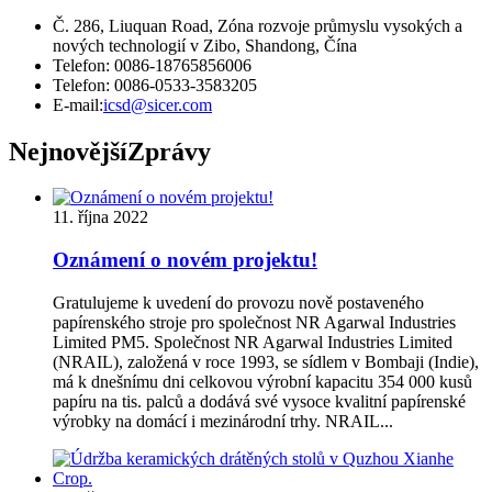
Č. 286, Liuquan Road, Zóna rozvoje průmyslu vysokých a
nových technologií v Zibo, Shandong, Čína
Telefon: 0086-18765856006
Telefon: 0086-0533-3583205
E-mail:
icsd@sicer.com
Nejnovější
Zprávy
11. října 2022
Oznámení o novém projektu!
Gratulujeme k uvedení do provozu nově postaveného
papírenského stroje pro společnost NR Agarwal Industries
Limited PM5. Společnost NR Agarwal Industries Limited
(NRAIL), založená v roce 1993, se sídlem v Bombaji (Indie),
má k dnešnímu dni celkovou výrobní kapacitu 354 000 kusů
papíru na tis. palců a dodává své vysoce kvalitní papírenské
výrobky na domácí i mezinárodní trhy. NRAIL...